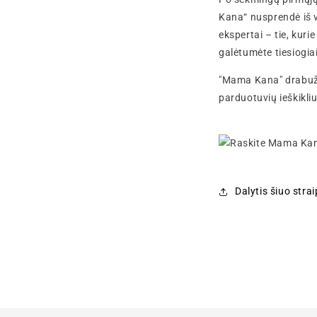
Kana“ nusprendė iš v
ekspertai – tie, kur
galėtumėte tiesiogia
"Mama Kana" drabuži
parduotuvių ieškikliu
Dalytis šiuo stra