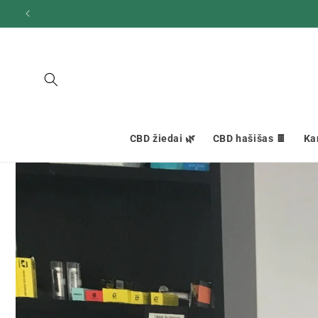
Ignoruokite
ir pereikite
prie turinio
CBD žiedai 🌿
CBD hašišas 🍫
Ka