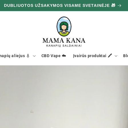
DUBLIUOTOS UŽSAKYMOS VISAME SVETAINĖJE 🎁
napių aliejus 💧
CBD Vape ☁️
Įvairūs produktai 🖍️
Bl