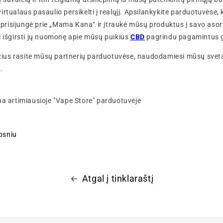
irtualaus pasaulio persikelti į realųjį. Apsilankykite parduotuvėse,
ie prisijungė prie „Mama Kana“ ir įtraukė mūsų produktus į savo aso
i išgirsti jų nuomonę apie mūsų puikius
CBD
pagrindu pagamintus 
us rasite mūsų partnerių parduotuvėse, naudodamiesi mūsų sveta
.
ipsniu
Atgal į tinklaraštį