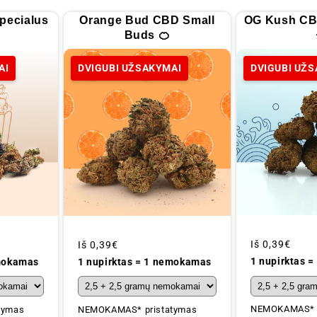
pecialus
Orange Bud CBD Small
OG Kush CB
Buds 🍊
AI
DVIGUBI UŽSAKYMAI
DVIGUBI UŽ
Įprastinė
Iš
0,39€
Įprastinė
Iš
0,39€
kaina
kaina
1 nupirktas 
emokamas
1 nupirktas = 1 nemokamas
NEMOKAMAS* p
tymas
NEMOKAMAS* pristatymas