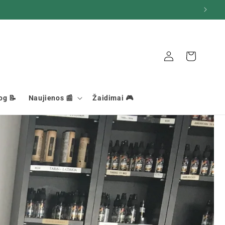
Ryšys
Krepšelis
og 📝
Naujienos 📰
Žaidimai 🎮