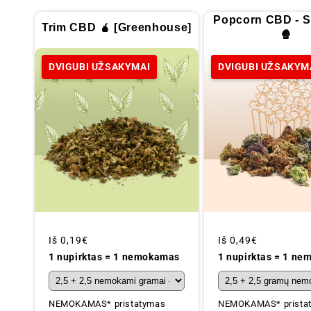
Popcorn CBD - S
Trim CBD 🧉 [Greenhouse]
🍿
DVIGUBI UŽSAKYMAI
DVIGUBI UŽSAKYM
Įprastinė
Iš
0,19€
Įprastinė
Iš
0,49€
kaina
kaina
1 nupirktas = 1 nemokamas
1 nupirktas = 1 n
NEMOKAMAS* pristatymas
NEMOKAMAS* prista