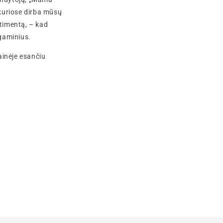
 kuriose dirba mūsų
rtimentą, – kad
gaminius.
inėje esančiu