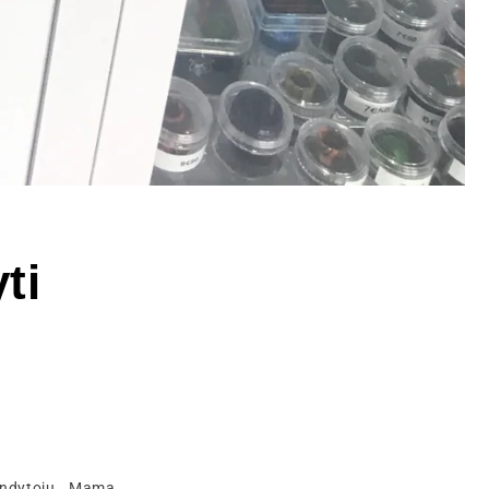
ti
bandytojų, „Mama