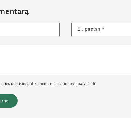
omentarą
El. paštas
*
prieš publikuojant komentarus, jie turi būti patvirtinti.