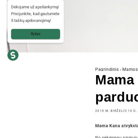
Dėkojame už apsilankymą!
Prisijunkite, kad gautumėte
5 taškų apdovanojimą!
Ryšys
Pagrindinis
›
Mamos 
Mama K
pardu
2019 M. BIRŽELIO 14 D.
Mama Kana atvyksta
Po sėkmingų pirmųjų 