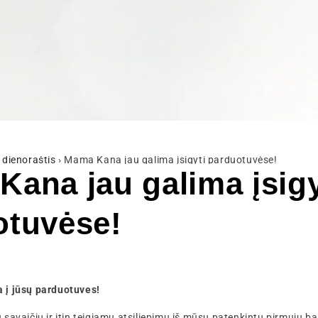
dienoraštis
›
Mama Kana jau galima įsigyti parduotuvėse!
ana jau galima įsigy
otuvėse!
 į jūsų parduotuves!
savaičių ir itin teigiamų atsiliepimų iš mūsų patenkintų pirmųjų 