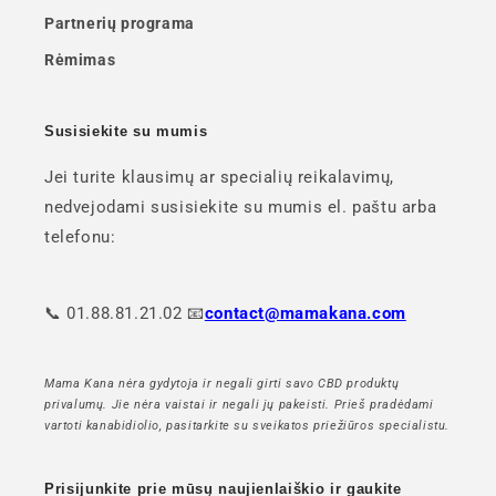
Partnerių programa
Rėmimas
Susisiekite su mumis
Jei turite klausimų ar specialių reikalavimų,
nedvejodami susisiekite su mumis el. paštu arba
telefonu:
📞 01.88.81.21.02 📧
contact@mamakana.com
Mama Kana nėra gydytoja ir negali girti savo CBD produktų
privalumų. Jie nėra vaistai ir negali jų pakeisti. Prieš pradėdami
vartoti kanabidiolio, pasitarkite su sveikatos priežiūros specialistu.
Prisijunkite prie mūsų naujienlaiškio ir gaukite