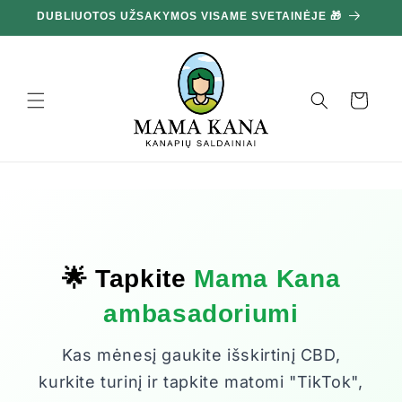
Ignoruokite
DUBLIUOTOS UŽSAKYMOS VISAME SVETAINĖJE 🎁
10
ir pereikite
prie turinio
Krepšelis
🌟 Tapkite
Mama Kana
ambasadoriumi
Kas mėnesį gaukite išskirtinį CBD,
kurkite turinį ir tapkite matomi "TikTok",