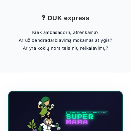
❓ DUK express
Kiek ambasadorių atrenkama?
Ar už bendradarbiavimą mokamas atlygis?
Ar yra kokių nors teisinių reikalavimų?
NAUJAS VAIZDO ŽAIDIMAS
SUPER
MAMA