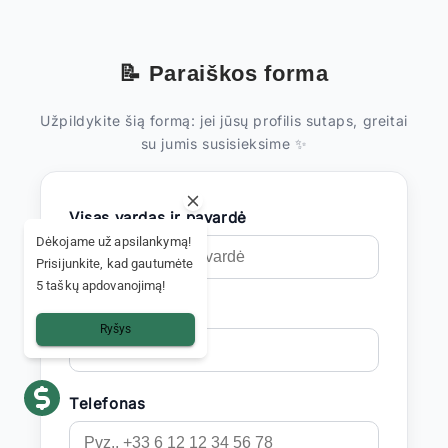
📝 Paraiškos forma
Užpildykite šią formą: jei jūsų profilis sutaps, greitai
su jumis susisieksime ✨
Visas vardas ir pavardė
Dėkojame už apsilankymą!
Prisijunkite, kad gautumėte
5 taškų apdovanojimą!
El. paštas
Ryšys
Telefonas