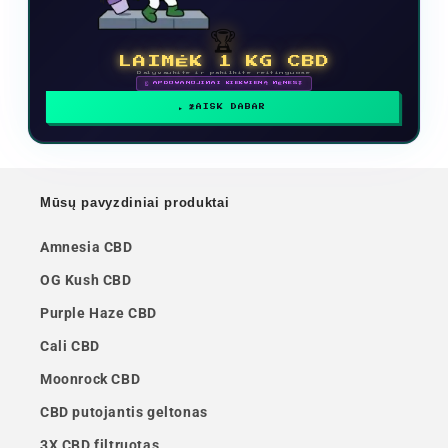
🏆
LAIMĖK 1 KG CBD
Dalyvaukite ir pakilkite reitinguose
🗓 APDOVANOJIMAI KIEKVIENĄ MĖNESĮ
ŽAISK DABAR
Mūsų pavyzdiniai produktai
Amnesia CBD
OG Kush CBD
Purple Haze CBD
Cali CBD
Moonrock CBD
CBD putojantis geltonas
3X CBD filtruotas