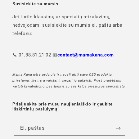
Susisiekite su mumis
Jei turite klausimų ar specialių reikalavimų,
nedvejodami susisiekite su mumis el. paštu arba
telefonu:
📞 01.88.81.21.02 📧
contact@mamakana.com
Mama Kana nėra gydytoja ir negali girti savo CBD produktų
privalumų. Jie nėra vaistai ir negali jų pakeisti. Prieš pradėdami
vartoti kanabidiolio, pasitarkite su sveikatos priežiūros specialistu.
Prisijunkite prie mūsų naujienlaiškio ir gaukite
išskirtinių pasiūlymų!
El. paštas