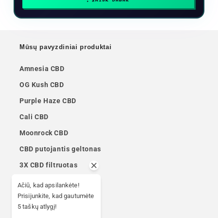
ŽAISK DABAR
Mūsų pavyzdiniai produktai
Amnesia CBD
OG Kush CBD
Purple Haze CBD
Cali CBD
Moonrock CBD
CBD putojantis geltonas
3X CBD filtruotas
Afghan Hash CBD
Ačiū, kad apsilankėte!
Prisijunkite, kad gautumėte
Ketama CBD
5 taškų atlygį!