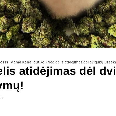
os iš "Mama Kana" butiko
›
Nedidelis atidėjimas dėl dvigubų užsa
lis atidėjimas dėl d
ymų!
D.