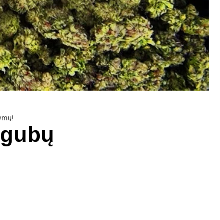
kymų!
vigubų