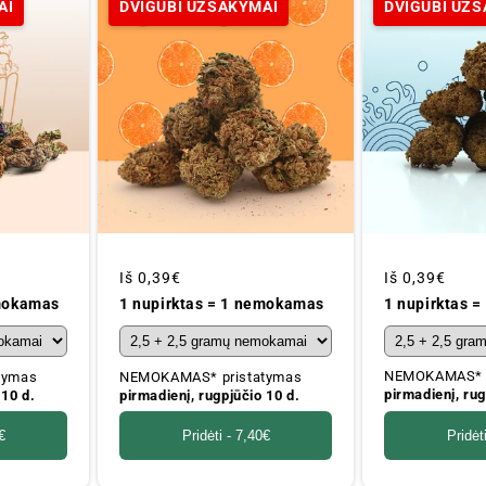
AI
DVIGUBI UŽSAKYMAI
DVIGUBI UŽ
Įprastinė
Iš
0,39€
Įprastinė
Iš
0,39€
kaina
kaina
1 nupirktas 
emokamas
1 nupirktas = 1 nemokamas
NEMOKAMAS* p
tymas
NEMOKAMAS* pristatymas
pirmadienį, rug
 10 d.
pirmadienį, rugpjūčio 10 d.
Pridėt
€
Pridėti -
7,40€