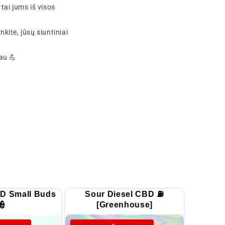
tai jums iš visos
kite, jūsų siuntiniai
au 💪
D Small Buds
Sour Diesel CBD ⛽
👮
[Greenhouse]