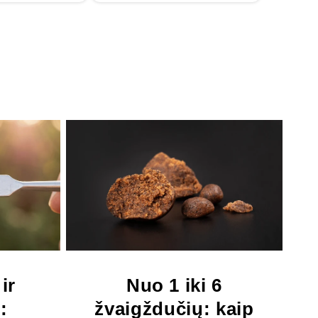
ir
Nuo 1 iki 6
:
žvaigždučių: kaip