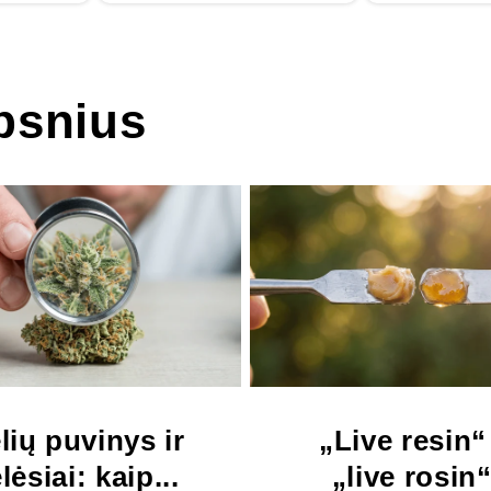
ipsnius
lių puvinys ir
„Live resin“ 
lėsiai: kaip...
„live rosin“