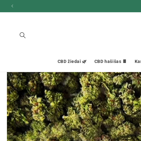
Ignoruokite
ir pereikite
prie turinio
CBD žiedai 🌿
CBD hašišas 🍫
Ka