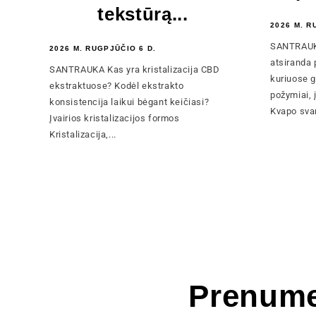
tekstūrą...
2026 M. R
SANTRAUKA
2026 M. RUGPJŪČIO 6 D.
atsiranda 
SANTRAUKA Kas yra kristalizacija CBD
kuriuose g
ekstraktuose? Kodėl ekstrakto
požymiai, 
konsistencija laikui bėgant keičiasi?
Kvapo svar
Įvairios kristalizacijos formos
Kristalizacija,...
Prenume