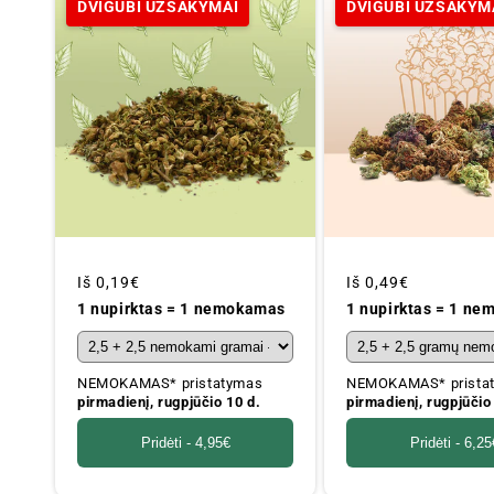
DVIGUBI UŽSAKYMAI
DVIGUBI UŽSAKYM
Įprastinė
Iš
0,19€
Įprastinė
Iš
0,49€
kaina
kaina
1 nupirktas = 1 nemokamas
1 nupirktas = 1 n
NEMOKAMAS* pristatymas
NEMOKAMAS* prista
pirmadienį, rugpjūčio 10 d.
pirmadienį, rugpjūčio
Pridėti -
4,95€
Pridėti -
6,25