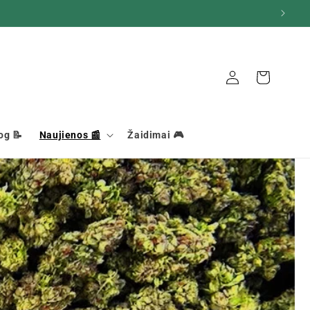
Krepšelis
Ryšys
og 📝
Naujienos 📰
Žaidimai 🎮