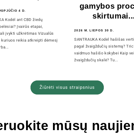
gamybos pro
UGPJŪČIO 4 D.
skirtumai..
 Kodėl ant CBD žiedų
pelėsiai? Įvairūs etapai,
2026 M. LIEPOS 30 D.
ali įvykti užkrėtimas Vizualūs
SANTRAUKA Kodėl hašišas vert
į kuriuos reikia atkreipti dėmesį
pagal žvaigždučių sistemą? Tri
ba...
vaidmuo hašišo kokybei Kaip ve
žvaigždučių skalė? Tu...
Žiūrėti visus straipsnius
ruokite mūsų naujien