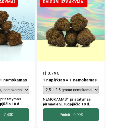
SAKYMAI
DVIGUBI UŽSAKYMAI
Įprastinė
Iš
0,79€
kaina
= 1 nemokamas
1 nupirktas = 1 nemokamas
ristatymas
NEMOKAMAS* pristatymas
pjūčio 10 d.
pirmadienį, rugpjūčio 10 d.
i -
7,40€
Pridėti -
9,90€