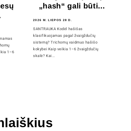
cesų
„hash“ gali būti...
.
2026 M. LIEPOS 28 D.
SANTRAUKA Kodėl hašišas
klasifikuojamas pagal žvaigždučių
inamas
sistemą? Trichomų vaidmuo hašišo
chomų
kokybei Kaip veikia 1–6 žvaigždučių
ikia 1–6
skalė? Kai...
laiškius