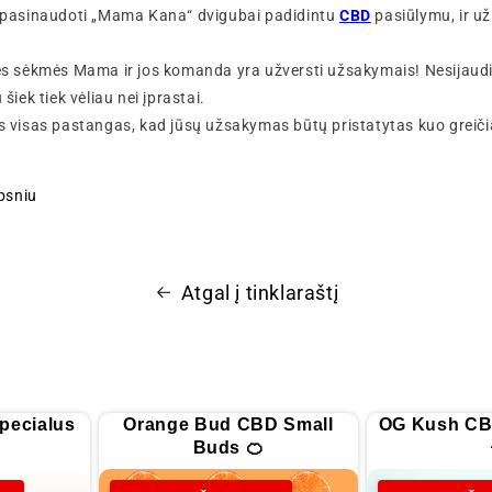
ri pasinaudoti „Mama Kana“ dvigubai padidintu
CBD
pasiūlymu, ir už 
lės sėkmės Mama ir jos komanda yra užversti užsakymais! Nesijaudin
 šiek tiek vėliau nei įprastai.
isas pastangas, kad jūsų užsakymas būtų pristatytas kuo greiči
ipsniu
Atgal į tinklaraštį
pecialus
Orange Bud CBD Small
OG Kush CB
Buds 🍊