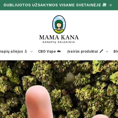
DUBLIUOTOS UŽSAKYMOS VISAME SVETAINĖJE 🎁
napių aliejus 💧
CBD Vape ☁️
Įvairūs produktai 🖍️
Bl