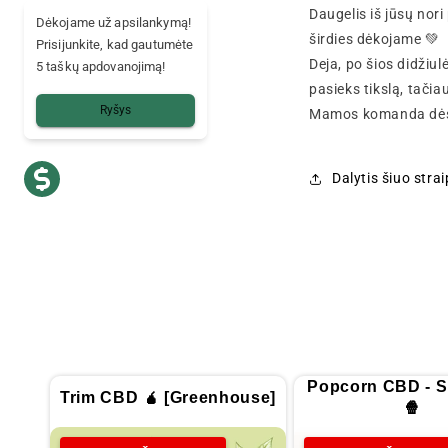
Daugelis iš jūsų no
Dėkojame už apsilankymą!
širdies dėkojame 💚
Prisijunkite, kad gautumėte
Deja, po šios didžiu
5 taškų apdovanojimą!
pasieks tikslą, tačiau
Ryšys
Mamos komanda dės v
Dalytis šiuo stra
Popcorn CBD - S
Trim CBD 🧉 [Greenhouse]
🍿