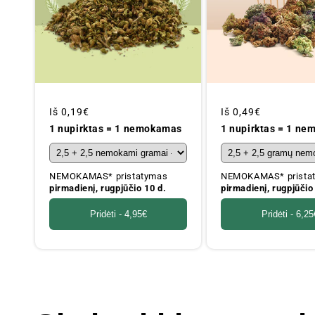
Įprastinė
Iš
0,19€
Įprastinė
Iš
0,49€
kaina
kaina
1 nupirktas = 1 nemokamas
1 nupirktas = 1 n
NEMOKAMAS* pristatymas
NEMOKAMAS* prista
pirmadienį, rugpjūčio 10 d.
pirmadienį, rugpjūčio
Pridėti -
4,95€
Pridėti -
6,25