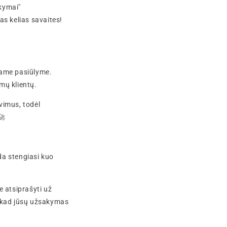
kymai"
as kelias savaites!
iame pasiūlyme.
imų klientų.
imus, todėl
🚀
nda stengiasi kuo
e atsiprašyti už
, kad jūsų užsakymas