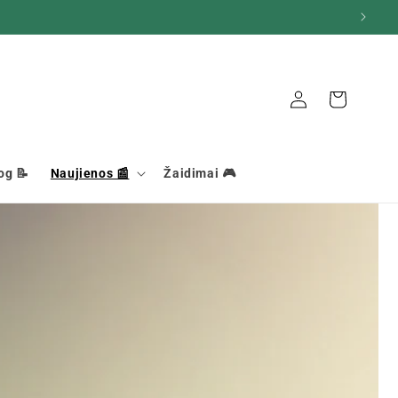
Ryšys
Krepšelis
og 📝
Naujienos 📰
Žaidimai 🎮