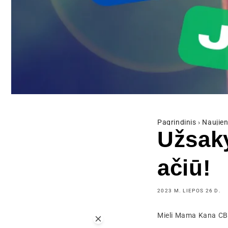
Pagrindinis
›
Naujien
Užsaky
ačiū!
2023 M. LIEPOS 26 D.
Mieli Mama Kana CBD