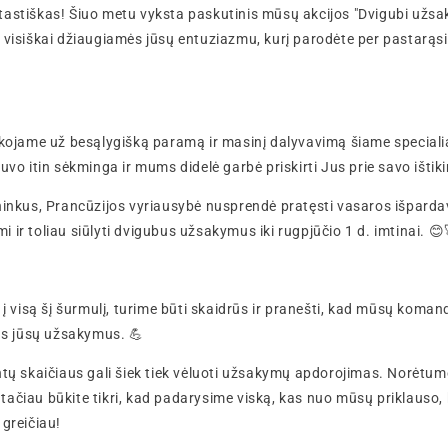
tastiškas! Šiuo metu vyksta paskutinis mūsų akcijos "Dvigubi užsa
 visiškai džiaugiamės jūsų entuziazmu, kurį parodėte per pastarąsi
dėkojame už besąlygišką paramą ir masinį dalyvavimą šiame special
uvo itin sėkminga ir mums didelė garbė priskirti Jus prie savo ištik
us, Prancūzijos vyriausybė nusprendė pratęsti vasaros išpardav
 ir toliau siūlyti dvigubus užsakymus iki rugpjūčio 1 d. imtinai. 
 į visą šį šurmulį, turime būti skaidrūs ir pranešti, kad mūsų koma
sus jūsų užsakymus. 💪
untų skaičiaus gali šiek tiek vėluoti užsakymų apdorojimas. Norėtum
ačiau būkite tikri, kad padarysime viską, kas nuo mūsų priklauso
 greičiau!