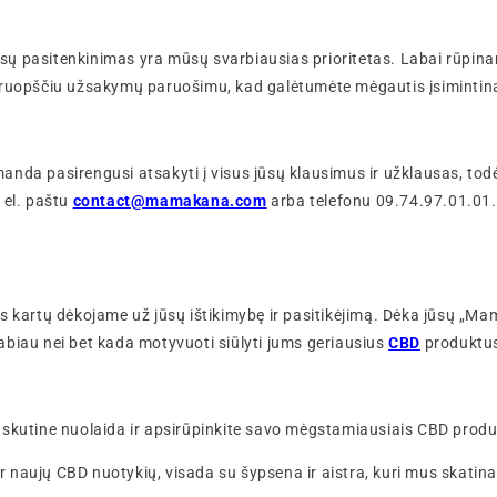
ų pasitenkinimas yra mūsų svarbiausias prioritetas. Labai rūpina
kruopščiu užsakymų paruošimu, kad galėtumėte mėgautis įsimintina
nda pasirengusi atsakyti į visus jūsų klausimus ir užklausas, tod
 el. paštu
contact@mamakana.com
arba telefonu 09.74.97.01.01.
s kartų dėkojame už jūsų ištikimybę ir pasitikėjimą. Dėka jūsų „M
biau nei bet kada motyvuoti siūlyti jums geriausius
CBD
produktus
skutine nuolaida ir apsirūpinkite savo mėgstamiausiais CBD produk
 ir naujų CBD nuotykių, visada su šypsena ir aistra, kuri mus skatin