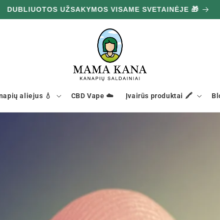
DUBLIUOTOS UŽSAKYMOS VISAME SVETAINĖJE 🎁
napių aliejus 💧
CBD Vape ☁️
Įvairūs produktai 🖍️
Bl