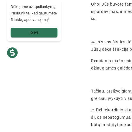
Oho! Jūs buvote fan
Dėkojame už apsilankymą!
išpardavimas, ir mes
Prisijunkite, kad gautumėte
🥳
5 taškų apdovanojimą!
Ryšys
🙏 Iš visos širdies 
Jūsų dėka ši akcija b
Remdama mažmeninink
džiaugiamės galėdami
Tačiau, atsižvelgiant
greičiau įvykdyti vi
⚠️ Dėl rekordinio si
šiuos nepatogumus, t
būtų pristatytas kuo