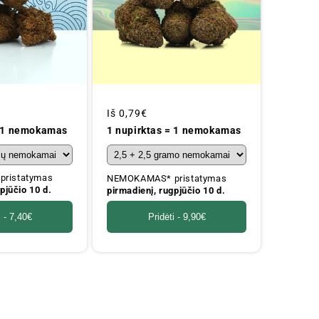
Įprastinė
Iš
0,79€
kaina
= 1 nemokamas
1 nupirktas = 1 nemokamas
ristatymas
NEMOKAMAS* pristatymas
pjūčio 10 d.
pirmadienį, rugpjūčio 10 d.
i -
7,40€
Pridėti -
9,90€