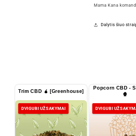
Mama Kana komand
Dalytis šiuo stra
Popcorn CBD - S
Trim CBD 🧉 [Greenhouse]
🍿
DVIGUBI UŽSAKYMAI
DVIGUBI UŽSAKYM