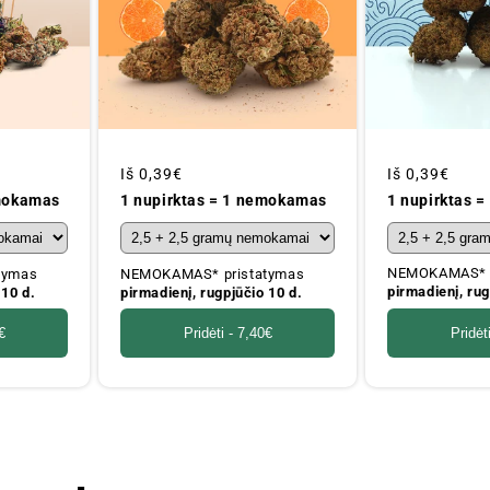
Įprastinė
Iš
0,39€
Įprastinė
Iš
0,39€
kaina
kaina
1 nupirktas 
emokamas
1 nupirktas = 1 nemokamas
NEMOKAMAS* p
tymas
NEMOKAMAS* pristatymas
pirmadienį, rug
 10 d.
pirmadienį, rugpjūčio 10 d.
Pridėt
€
Pridėti -
7,40€