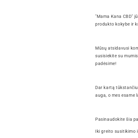
"Mama Kana CBD" jūs
produkto kokybe ir 
Mūsų atsidavusi koma
susisiekite su mumis
padėsime!
Dar kartą tūkstančiu
auga, o mes esame la
Pasinaudokite šia pa
Iki greito susitikimo