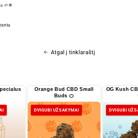
a 🌱🌟
ipsniu
Atgal į tinklaraštį
pecialus
Orange Bud CBD Small
OG Kush CB
Buds 🍊
AI
DVIGUBI UŽSAKYMAI
DVIGUBI UŽ