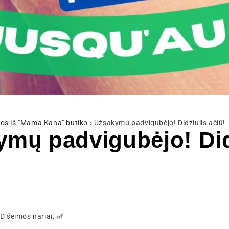
os iš "Mama Kana" butiko
›
Užsakymų padvigubėjo! Didžiulis ačiū!
mų padvigubėjo! Did
 šeimos nariai, 🌿