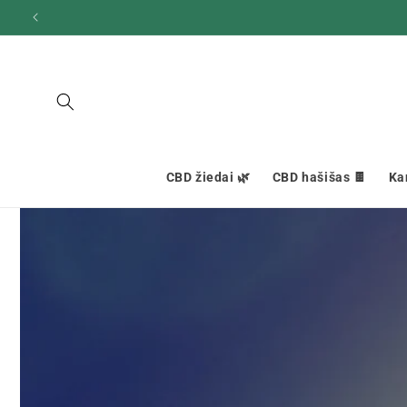
Ignoruokite
ir pereikite
prie turinio
CBD žiedai 🌿
CBD hašišas 🍫
Ka