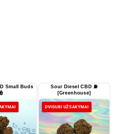
D Small Buds
Sour Diesel CBD ⛽
👮
[Greenhouse]
SAKYMAI
DVIGUBI UŽSAKYMAI