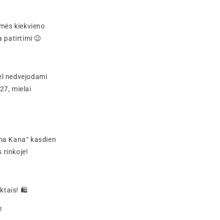
mės kiekvieno
 patirtimi 😉
ėl nedvejodami
27, mielai
ama Kana“ kasdien
 rinkoje!
tais! 🛍️
a!