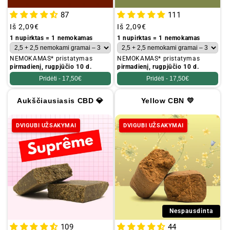
87
111
Įprastinė
Iš
2,09€
Įprastinė
Iš
2,09€
kaina
kaina
1 nupirktas = 1 nemokamas
1 nupirktas = 1 nemokamas
NEMOKAMAS* pristatymas
NEMOKAMAS* pristatymas
pirmadienį, rugpjūčio 10 d.
pirmadienį, rugpjūčio 10 d.
Pridėti -
17,50€
Pridėti -
17,50€
Aukščiausiasis CBD 💎
Yellow CBN 💛
DVIGUBI UŽSAKYMAI
DVIGUBI UŽSAKYMAI
Nespausdinta
109
44