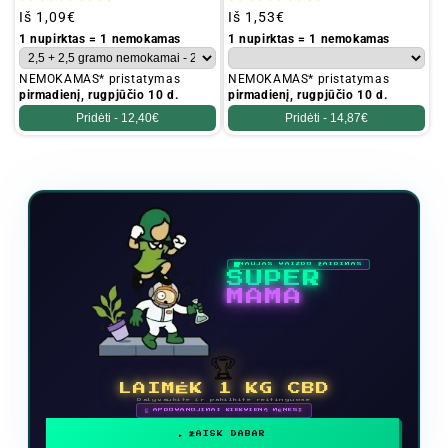
Įprastinė
Iš
1,09€
Įprastinė
Iš
1,53€
kaina
kaina
1 nupirktas = 1 nemokamas
1 nupirktas = 1 nemokamas
NEMOKAMAS* pristatymas
NEMOKAMAS* pristatymas
pirmadienį, rugpjūčio 10 d.
pirmadienį, rugpjūčio 10 d.
Pridėti -
12,40€
Pridėti -
14,87€
NAUJAS VAIZDO ŽAIDIMAS
SUPER
MAMA
🏆
LAIMĖK 1 KG CBD
Dalyvaukite ir pakilkite reitinguose
🗓 APDOVANOJIMAI KIEKVIENĄ MĖNESĮ
ŽAISK DABAR