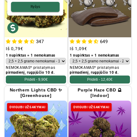
Ryšys
347
649
Įprastinė
Iš
0,79€
Įprastinė
Iš
1,09€
kaina
kaina
1 nupirktas = 1 nemokamas
1 nupirktas = 1 nemokamas
NEMOKAMAS* pristatymas
NEMOKAMAS* pristatymas
pirmadienį, rugpjūčio 10 d.
pirmadienį, rugpjūčio 10 d.
Pridėti -
9,90€
Pridėti -
12,40€
Northern Lights CBD ✨
Purple Haze CBD 🔮
[Greenhouse]
[Indoor]
DVIGUBI UŽSAKYMAI
DVIGUBI UŽSAKYMAI