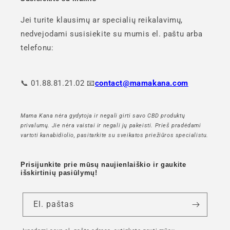
Jei turite klausimų ar specialių reikalavimų,
nedvejodami susisiekite su mumis el. paštu arba
telefonu:
📞 01.88.81.21.02 📧
contact@mamakana.com
Mama Kana nėra gydytoja ir negali girti savo CBD produktų
privalumų. Jie nėra vaistai ir negali jų pakeisti. Prieš pradėdami
vartoti kanabidiolio, pasitarkite su sveikatos priežiūros specialistu.
Prisijunkite prie mūsų naujienlaiškio ir gaukite
išskirtinių pasiūlymų!
El. paštas