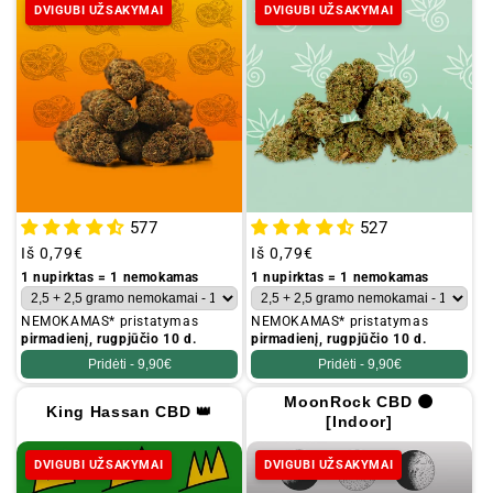
DVIGUBI UŽSAKYMAI
DVIGUBI UŽSAKYMAI
577
527
Įprastinė
Iš
0,79€
Įprastinė
Iš
0,79€
kaina
kaina
1 nupirktas = 1 nemokamas
1 nupirktas = 1 nemokamas
NEMOKAMAS* pristatymas
NEMOKAMAS* pristatymas
pirmadienį, rugpjūčio 10 d.
pirmadienį, rugpjūčio 10 d.
Pridėti -
9,90€
Pridėti -
9,90€
MoonRock CBD 🌑
King Hassan CBD 👑
[Indoor]
DVIGUBI UŽSAKYMAI
DVIGUBI UŽSAKYMAI