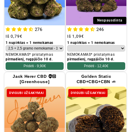
Nespausdinta
276
246
Įprastinė
Iš
0,79€
Įprastinė
Iš
1,09€
kaina
kaina
1 nupirktas = 1 nemokamas
1 nupirktas = 1 nemokamas
NEMOKAMAS* pristatymas
NEMOKAMAS* pristatymas
pirmadienį, rugpjūčio 10 d.
pirmadienį, rugpjūčio 10 d.
Pridėti -
9,90€
Pridėti -
12,40€
Jack Herer CBD 🧔🏻
Golden Static
[Greenhouse]
CBD+CBG+CBN 🧈
DVIGUBI UŽSAKYMAI
DVIGUBI UŽSAKYMAI