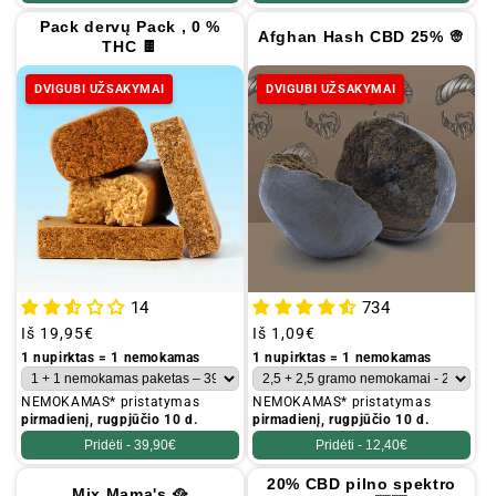
Pack dervų Pack , 0 %
Afghan Hash CBD 25% 👳
THC 🍫
DVIGUBI UŽSAKYMAI
DVIGUBI UŽSAKYMAI
734
14
Įprastinė
Iš
1,09€
Įprastinė
Iš
19,95€
kaina
kaina
1 nupirktas = 1 nemokamas
1 nupirktas = 1 nemokamas
NEMOKAMAS* pristatymas
NEMOKAMAS* pristatymas
pirmadienį, rugpjūčio 10 d.
pirmadienį, rugpjūčio 10 d.
Pridėti -
12,40€
Pridėti -
39,90€
20% CBD pilno spektro
Mix Mama's 🥘