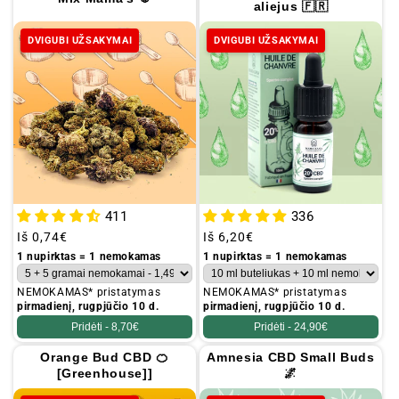
aliejus 🇫🇷
DVIGUBI UŽSAKYMAI
DVIGUBI UŽSAKYMAI
411
336
Įprastinė
Iš
0,74€
Įprastinė
Iš
6,20€
kaina
kaina
1 nupirktas = 1 nemokamas
1 nupirktas = 1 nemokamas
NEMOKAMAS* pristatymas
NEMOKAMAS* pristatymas
pirmadienį, rugpjūčio 10 d.
pirmadienį, rugpjūčio 10 d.
Pridėti -
8,70€
Pridėti -
24,90€
Orange Bud CBD 🍊
Amnesia CBD Small Buds
[Greenhouse]]
🌌