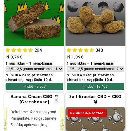
294
343
Įprastinė
Iš
0,79€
Įprastinė
Iš
1,09€
kaina
kaina
1 nupirktas = 1 nemokamas
1 nupirktas = 1 nemokamas
NEMOKAMAS* pristatymas
NEMOKAMAS* pristatymas
pirmadienį, rugpjūčio 10 d.
pirmadienį, rugpjūčio 10 d.
Pridėti -
9,90€
Pridėti -
12,40€
Banana Cream CBG 🍌
3x filtruotas CBD + CBG
[Greenhouse]
💣
Dėkojame už apsilankymą!
DVIGUBI UŽSAKYMAI
DVIGUBI UŽSAKYMAI
Prisijunkite, kad gautumėte
5 taškų apdovanojimą!