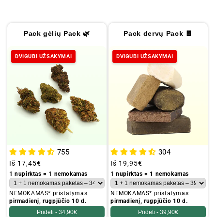
a
:
Pack gėlių Pack 🌿
Pack dervų Pack 🍫
DVIGUBI UŽSAKYMAI
DVIGUBI UŽSAKYMAI
755
304
Įprastinė
Iš
17,45€
Įprastinė
Iš
19,95€
kaina
kaina
1 nupirktas = 1 nemokamas
1 nupirktas = 1 nemokamas
NEMOKAMAS* pristatymas
NEMOKAMAS* pristatymas
pirmadienį, rugpjūčio 10 d.
pirmadienį, rugpjūčio 10 d.
Pridėti -
34,90€
Pridėti -
39,90€