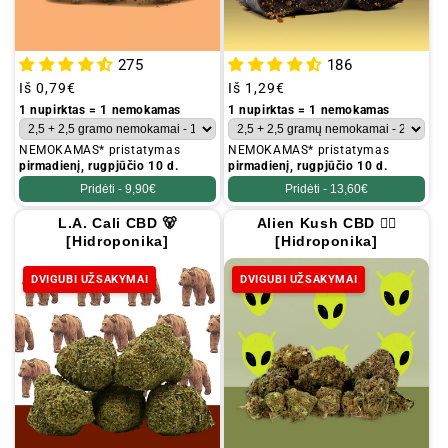
275
186
Įprastinė
Iš
0,79€
Įprastinė
Iš
1,29€
kaina
kaina
1 nupirktas = 1 nemokamas
1 nupirktas = 1 nemokamas
NEMOKAMAS* pristatymas
NEMOKAMAS* pristatymas
pirmadienį, rugpjūčio 10 d.
pirmadienį, rugpjūčio 10 d.
Pridėti -
9,90€
Pridėti -
13,60€
L.A. Cali CBD 🐻
Alien Kush CBD 🧟‍♂️
[Hidroponika]
[Hidroponika]
DVIGUBI UŽSAKYMAI
DVIGUBI UŽSAKYMAI