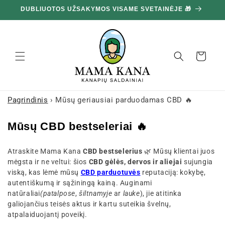
Ignoruokite
DUBLIUOTOS UŽSAKYMOS VISAME SVETAINĖJE 🎁
10
ir pereikite
prie turinio
Krepšelis
Pagrindinis
›
Mūsų geriausiai parduodamas CBD 🔥
K
Mūsų CBD bestseleriai 🔥
o
Atraskite Mama Kana
CBD bestselerius
🌿 Mūsų klientai juos
l
mėgsta ir ne veltui: šios
CBD gėlės, dervos ir aliejai
sujungia
e
viską, kas lėmė mūsų
CBD parduotuvės
reputaciją: kokybę,
k
autentiškumą ir sąžiningą kainą. Auginami
natūraliai
(patalpose
,
šiltnamyje
ar
lauke
), jie atitinka
c
galiojančius teisės aktus ir kartu suteikia švelnų,
i
atpalaiduojantį poveikį.
j