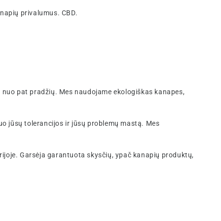
anapių privalumus. CBD.
ę nuo pat pradžių. Mes naudojame ekologiškas kanapes,
uo jūsų tolerancijos ir jūsų problemų mastą. Mes
ijoje. Garsėja garantuota skysčių, ypač kanapių produktų,