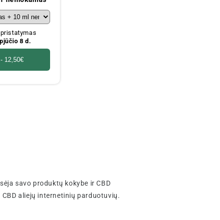
ristatymas
pjūčio 8 d.
 -
12,50€
rsėja savo produktų kokybe ir CBD
ų CBD aliejų internetinių parduotuvių.