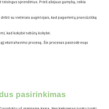
mė teisingus sprendimus. Prieš aliejaus gamybą, reikia
o dirbti su vietiniais augintojais, kad pagamintų prancūzišką
rinti, kad kokybė nebūtų kokybė.
tąjį ekstrahavimo procesą. Šis procesas pasirodė esąs
zdus pasirinkimas
BD produktų už prieinamą kainą. Nes kiekvienas turėtų turėti