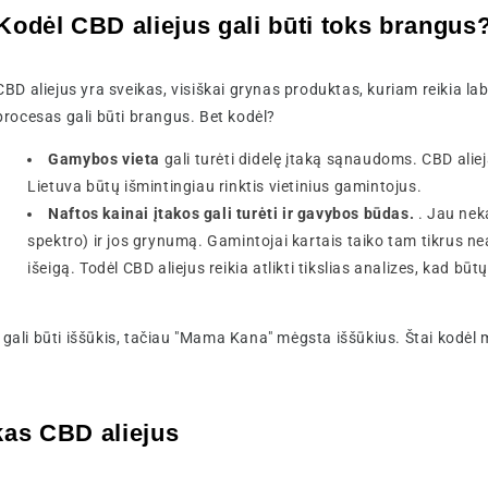
Kodėl CBD aliejus gali būti toks brangus
CBD aliejus yra sveikas, visiškai grynas produktas, kuriam reikia 
procesas gali būti brangus. Bet kodėl?
Gamybos vieta
gali turėti didelę įtaką sąnaudoms. CBD aliej
Lietuva būtų išmintingiau rinktis vietinius gamintojus.
Naftos kainai įtakos gali turėti ir gavybos būdas.
. Jau neka
spektro) ir jos grynumą. Gamintojai kartais taiko tam tikrus 
išeigą. Todėl CBD aliejus reikia atlikti tikslias analizes, kad b
ų gali būti iššūkis, tačiau "Mama Kana" mėgsta iššūkius. Štai kodėl
kas CBD aliejus