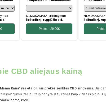
tymas
NEMOKAMAS* pristatymas
NEMOKAMAS* p
8 d.
šeštadienį, rugpjūčio 8 d.
šeštadienį, rug
0€
Pridėti -
29,90€
Pridėti
apie CBD aliejaus kainą
"Mama Kana" yra etaloninis prekės ženklas CBD žinovams.
Jis ga
veiksmingumu, tačiau taip pat yra įsitvirtinęs kaip viena iš pigiausi
Paaiškiname, kodėl.