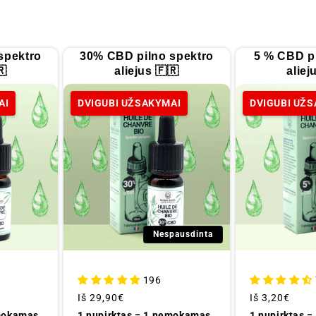
spektro
30% CBD pilno spektro
5 % CBD pi
🇷
aliejus 🇫🇷
aliej
AI
DVIGUBI UŽSAKYMAI
DVIGUBI UŽ
Nespausdinta
196
Įprastinė
Iš
29,90€
Įprastinė
Iš
3,20€
kaina
kaina
emokamas
1 nupirktas = 1 nemokamas
1 nupirktas 