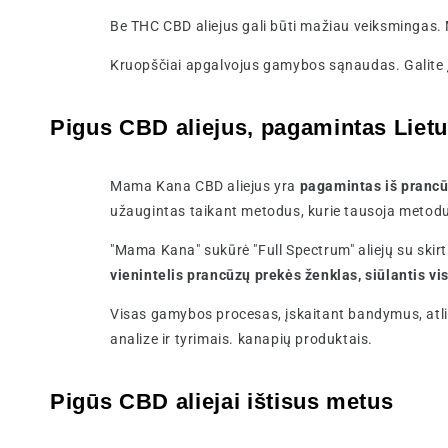
Be THC CBD aliejus gali būti mažiau veiksmingas. 
Kruopščiai apgalvojus gamybos sąnaudas. Galite į
Pigus CBD aliejus, pagamintas Liet
Mama Kana CBD aliejus yra
pagamintas iš pranc
užaugintas taikant metodus, kurie tausoja metod
"Mama Kana" sukūrė "Full Spectrum" aliejų su skir
vienintelis prancūzų prekės ženklas, siūlantis vi
Visas gamybos procesas, įskaitant bandymus, atli
analize ir tyrimais. kanapių produktais.
Pigūs CBD aliejai ištisus metus