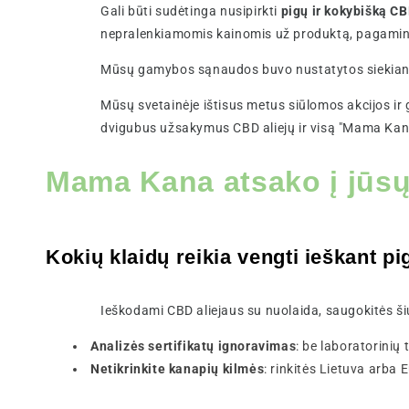
Gali būti sudėtinga nusipirkti
pigų ir kokybišką CB
nepralenkiamomis kainomis už produktą, pagamin
Mūsų gamybos sąnaudos buvo nustatytos siekiant
Mūsų svetainėje ištisus metus siūlomos akcijos ir g
dvigubus užsakymus CBD aliejų ir visą "Mama Kana
Mama Kana atsako į jūs
Kokių klaidų reikia vengti ieškant p
Ieškodami CBD aliejaus su nuolaida, saugokitės ši
Analizės sertifikatų ignoravimas
: be laboratorinių
Netikrinkite kanapių kilmės
: rinkitės Lietuva arb