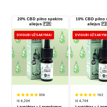
e
k
20% CBD pilno spektro
10% CBD pilno 
aliejus 🇫🇷
aliejus 🇫
c
DVIGUBI UŽSAKYMAI
DVIGUBI UŽSAKYM
i
j
a
:
336
162
Įprastinė
Iš
6,20€
Įprastinė
Iš
4,70€
kaina
kaina
1 nupirktas = 1 nemokamas
1 nupirktas = 1 n