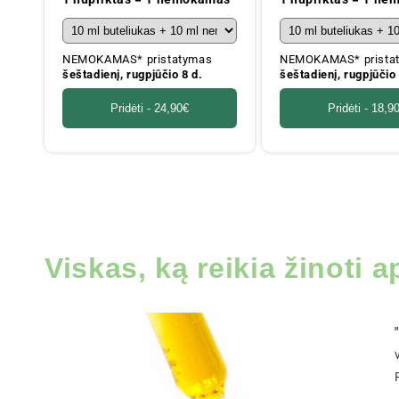
NEMOKAMAS* pristatymas
NEMOKAMAS* prista
šeštadienį, rugpjūčio 8 d.
šeštadienį, rugpjūčio 
Pridėti -
24,90€
Pridėti -
18,9
Viskas, ką reikia žinoti 