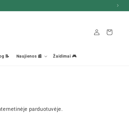
Krepšelis
Ryšys
og 📝
Naujienos 📰
Žaidimai 🎮
ternetinėje parduotuvėje.