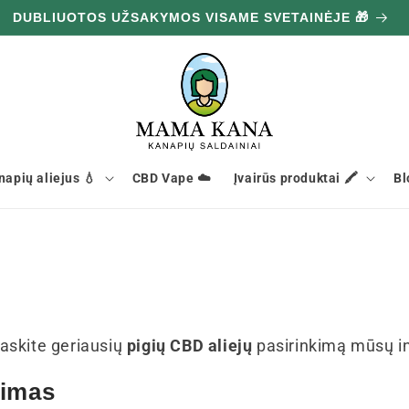
DUBLIUOTOS UŽSAKYMOS VISAME SVETAINĖJE 🎁
napių aliejus 💧
CBD Vape ☁️
Įvairūs produktai 🖍️
Bl
askite geriausių
pigių CBD aliejų
pasirinkimą mūsų in
kimas