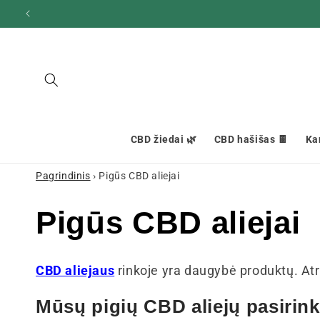
Ignoruokite
ir pereikite
prie turinio
CBD žiedai 🌿
CBD hašišas 🍫
Ka
Pagrindinis
›
Pigūs CBD aliejai
K
Pigūs CBD aliejai
o
CBD aliejaus
rinkoje yra daugybė produktų. Atr
l
Mūsų pigių CBD aliejų pasirin