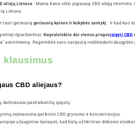
D aliejų Lietuva
. Mama Kana siūlo pigiausią CBD aliejų internet
tą Lietuva.
 rasti geriausią
geriausią kainos ir kokybės santykį
. Ir kad kuo 
reitieji išpardavimai.
Nepraleiskite dar vienos progos
įsigyti CBD
" asortimentą. Pagerinkite savo savijautą neišleisdami daugybės 
ų klausimus
igaus CBD aliejaus?
ų dažniausiai pasitaikančių spąstų:
 tyrimų neįmanoma patikrinti CBD grynumo ir koncentracijos.
a Europoje užaugintas kanapes, kad būtų užtikrintas didesnis atse