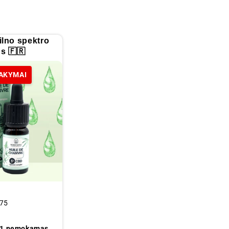
lno spektro
us 🇫🇷
SAKYMAI
75
= 1 nemokamas