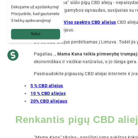
Jei "Mama Kana" siūlo pigų CBD aliejų - nepaisydama
Dėkojame už apsilankymą!
pagalvoti apie gamybos sąnaudas, susijusias su 
Prisijunkite, kad gautumėte
5 taškų apdovanojimą!
Siūlome
alyvą Viso spektro CBD aliejus
CBD aliej
CBD aliejų. aliejaus.
Ryšys
Be to, CBD aliejus perdirbamas į Lietuva. Todėl jis
Pagaliau..,
Mama Kana teikia pirmenybę trumpaja
ekonomiškas ir visiškai natūralus, o jo išeiga gera.
Pasinaudokite pigiausių CBD aliejai internete ir įva
5 % CBD aliejus
10 % CBD aliejus
20% CBD aliejaus
Renkantis pigų CBD alie
"Mama Kana" tikslas - pasiūlyti jums aukštos kokyb