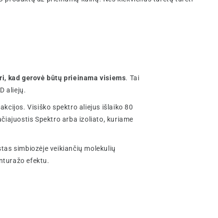
, kad gerovė būtų prieinama visiems
. Tai
D aliejų.
kcijos. Visiško spektro aliejus išlaiko 80
čiajuostis Spektro arba izoliato, kuriame
tas simbiozėje veikiančių molekulių
anturažo efektu.