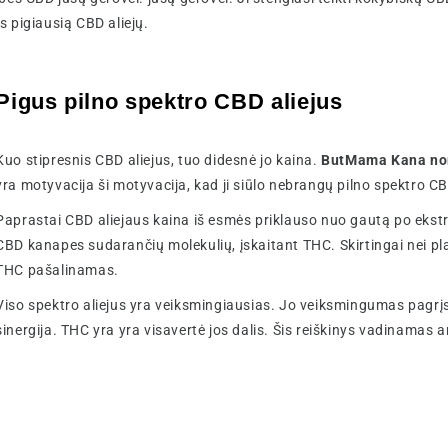
 pigiausią CBD aliejų.
Pigus pilno spektro CBD aliejus
Kuo stipresnis CBD aliejus, tuo didesnė jo kaina.
ButMama Kana nori
yra motyvacija ši motyvacija, kad ji siūlo nebrangų pilno spektro CB
Paprastai CBD aliejaus kaina iš esmės priklauso nuo gautą po ekstra
CBD kanapes sudarančių molekulių, įskaitant THC. Skirtingai nei pla
THC pašalinamas.
Viso spektro aliejus yra veiksmingiausias. Jo veiksmingumas pagrįs
sinergija. THC yra yra visavertė jos dalis. Šis reiškinys vadinamas 