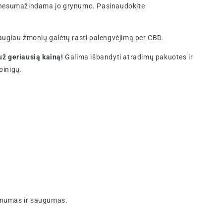
e, nesumažindama jo grynumo. Pasinaudokite
daugiau žmonių galėtų rasti palengvėjimą per CBD.
už geriausią kainą!
Galima išbandyti atradimų pakuotes ir
pinigų.
kamumas ir saugumas.