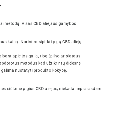
?
labai metodų. Visas CBD aliejaus gamybos
aus kainą. Norint nusipirkti pigų CBD aliejų
lbant apie jos galią, tipą (pilno ar plataus
neapdorotus metodus kad užtikrintų didesnę
ūtų galima nustatyti produkto kokybę.
 mes siūlome pigius CBD aliejus, niekada neprarasdami