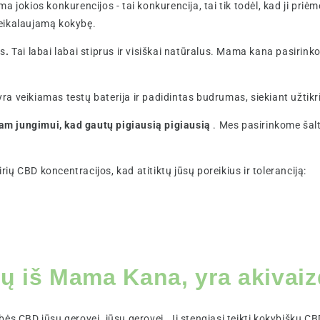
 jokios konkurencijos - tai konkurencija, tai tik todėl, kad ji priė
reikalaujamą kokybę.
us
.
Tai labai labai stiprus ir visiškai natūralus. Mama kana pasirink
 yra veikiamas testų baterija ir padidintas budrumas, siekiant užtik
m jungimui, kad gautų pigiausią pigiausią
. Mes pasirinkome šal
irių CBD koncentracijos, kad atitiktų jūsų poreikius ir toleranciją:
jų iš Mama Kana, yra akivai
ės CBD jūsų gerovei. jūsų gerovei. Ji stengiasi teikti kokybiškų C