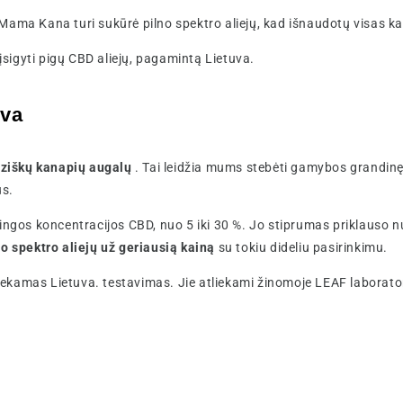
Mama Kana turi sukūrė pilno spektro aliejų, kad išnaudotų visas k
sigyti pigų CBD aliejų, pagamintą Lietuva.
uva
ūziškų kanapių augalų
. Tai leidžia mums stebėti gamybos grandin
us.
tingos koncentracijos CBD, nuo 5 iki 30 %. Jo stiprumas priklauso n
so spektro aliejų už geriausią kainą
su tokiu dideliu pasirinkimu.
ekamas Lietuva. testavimas. Jie atliekami žinomoje LEAF laborator