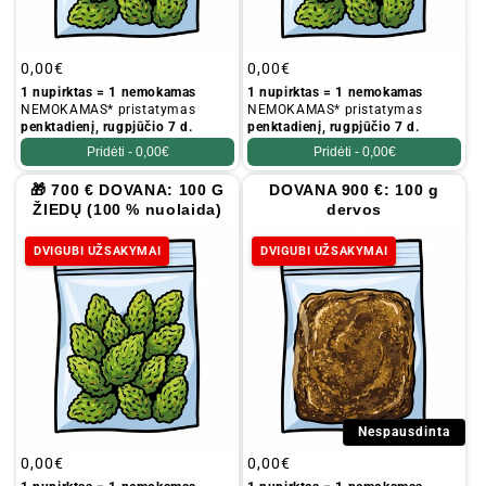
Įprastinė
0,00€
Įprastinė
0,00€
kaina
kaina
1 nupirktas = 1 nemokamas
1 nupirktas = 1 nemokamas
NEMOKAMAS* pristatymas
NEMOKAMAS* pristatymas
penktadienį, rugpjūčio 7 d.
penktadienį, rugpjūčio 7 d.
Pridėti -
0,00€
Pridėti -
0,00€
🎁 700 € DOVANA: 100 G
DOVANA 900 €: 100 g
ŽIEDŲ (100 % nuolaida)
dervos
DVIGUBI UŽSAKYMAI
DVIGUBI UŽSAKYMAI
Nespausdinta
Įprastinė
0,00€
Įprastinė
0,00€
kaina
kaina