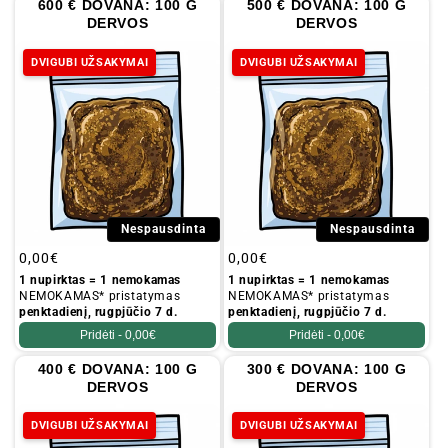
600 € DOVANA: 100 G
500 € DOVANA: 100 G
DERVOS
DERVOS
DVIGUBI UŽSAKYMAI
DVIGUBI UŽSAKYMAI
Nespausdinta
Nespausdinta
Įprastinė
0,00€
Įprastinė
0,00€
kaina
kaina
1 nupirktas = 1 nemokamas
1 nupirktas = 1 nemokamas
NEMOKAMAS* pristatymas
NEMOKAMAS* pristatymas
penktadienį, rugpjūčio 7 d.
penktadienį, rugpjūčio 7 d.
Pridėti -
0,00€
Pridėti -
0,00€
400 € DOVANA: 100 G
300 € DOVANA: 100 G
DERVOS
DERVOS
DVIGUBI UŽSAKYMAI
DVIGUBI UŽSAKYMAI