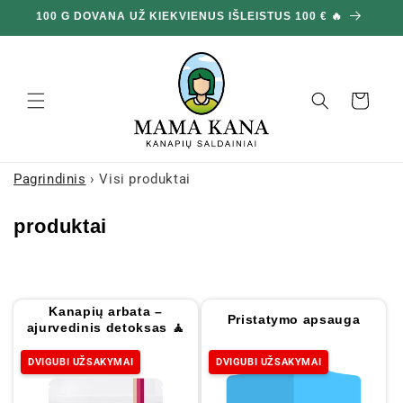
Ignoruokite
100 G DOVANA UŽ KIEKVIENUS IŠLEISTUS 100 € 🔥
ir pereikite
prie turinio
Krepšelis
Pagrindinis
›
Visi produktai
K
produktai
o
l
e
Kanapių arbata –
Pristatymo apsauga
k
ajurvedinis detoksas 🧘
c
DVIGUBI UŽSAKYMAI
DVIGUBI UŽSAKYMAI
i
j