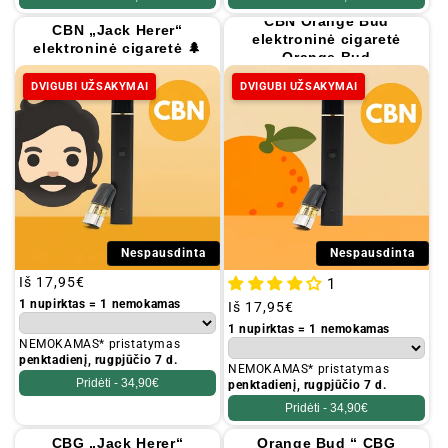
CBN Orange Bud
CBN „Jack Herer“
elektroninė cigaretė
elektroninė cigaretė 🌲
Orange Bud
DVIGUBI UŽSAKYMAI
DVIGUBI UŽSAKYMAI
Nespausdinta
Nespausdinta
Įprastinė
Iš
17,95€
1
kaina
1 nupirktas = 1 nemokamas
Įprastinė
Iš
17,95€
kaina
1 nupirktas = 1 nemokamas
NEMOKAMAS* pristatymas
penktadienį, rugpjūčio 7 d.
NEMOKAMAS* pristatymas
Pridėti -
34,90€
penktadienį, rugpjūčio 7 d.
Pridėti -
34,90€
CBG „Jack Herer“
Orange Bud “ CBG