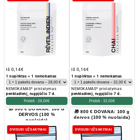
Įprastinė
Iš
0,14€
Įprastinė
Iš
0,16€
kaina
kaina
1 nupirktas = 1 nemokamas
1 nupirktas = 1 nemokamas
NEMOKAMAS* pristatymas
NEMOKAMAS* pristatymas
penktadienį, rugpjūčio 7 d.
penktadienį, rugpjūčio 7 d.
Pridėti -
28,00€
Pridėti -
32,00€
🎁 900 € DOVANA: 100 G
🎁 800 € DOVANA: 100 g
DERVOS (100 %
dervos (100 % nuolaida)
nuolaida)
DVIGUBI UŽSAKYMAI
DVIGUBI UŽSAKYMAI