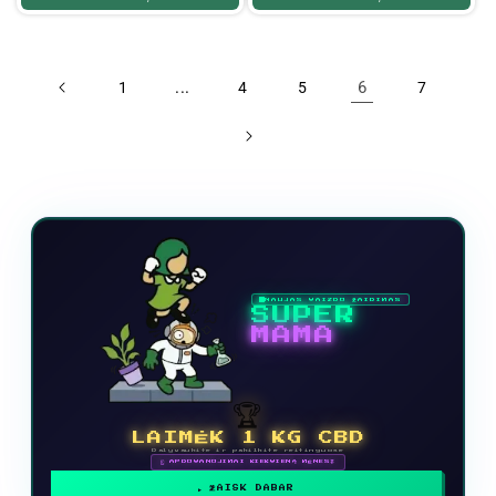
...
6
1
4
5
7
NAUJAS VAIZDO ŽAIDIMAS
SUPER
MAMA
🏆
LAIMĖK 1 KG CBD
Dalyvaukite ir pakilkite reitinguose
🗓 APDOVANOJIMAI KIEKVIENĄ MĖNESĮ
ŽAISK DABAR