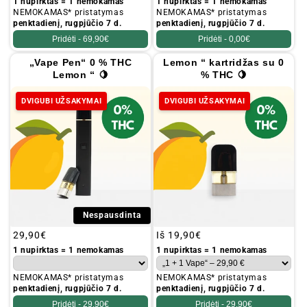
kaina
kaina
1 nupirktas = 1 nemokamas
1 nupirktas = 1 nemokamas
NEMOKAMAS* pristatymas
NEMOKAMAS* pristatymas
penktadienį, rugpjūčio 7 d.
penktadienį, rugpjūčio 7 d.
Pridėti -
69,90€
Pridėti -
0,00€
„Vape Pen“ 0 % THC
Lemon “ kartridžas su 0
Lemon “ 🍋
% THC 🍋
DVIGUBI UŽSAKYMAI
DVIGUBI UŽSAKYMAI
Nespausdinta
Įprastinė
29,90€
Įprastinė
Iš
19,90€
kaina
kaina
1 nupirktas = 1 nemokamas
1 nupirktas = 1 nemokamas
NEMOKAMAS* pristatymas
NEMOKAMAS* pristatymas
penktadienį, rugpjūčio 7 d.
penktadienį, rugpjūčio 7 d.
Pridėti -
29,90€
Pridėti -
29,90€