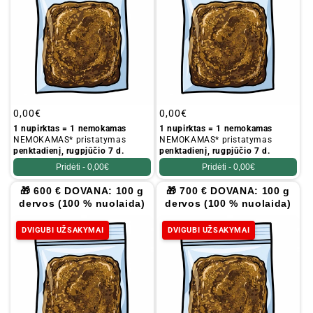
Įprastinė
0,00€
Įprastinė
0,00€
kaina
kaina
1 nupirktas = 1 nemokamas
1 nupirktas = 1 nemokamas
NEMOKAMAS* pristatymas
NEMOKAMAS* pristatymas
penktadienį, rugpjūčio 7 d.
penktadienį, rugpjūčio 7 d.
Pridėti -
0,00€
Pridėti -
0,00€
🎁 600 € DOVANA: 100 g
🎁 700 € DOVANA: 100 g
dervos (100 % nuolaida)
dervos (100 % nuolaida)
DVIGUBI UŽSAKYMAI
DVIGUBI UŽSAKYMAI