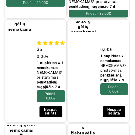
NEMOKAMAS* pristatymas
Pridėti -
29,90€
penktadienį, rugpjūčio 7 d.
Pridėti -
32,00€
🎁 10 g
🎁 20 g
gėlių
gėlių
nemokamai
nemokamai
🎁
36
Įprastinė
0,00€
kaina
Įprastinė
0,00€
1 nupirktas = 1
nemokamas
kaina
1 nupirktas = 1
NEMOKAMAS*
nemokamas
pristatymas
NEMOKAMAS*
penktadienį,
pristatymas
rugpjūčio 7 d.
penktadienį,
rugpjūčio 7 d.
Pridėti -
0,00€
Pridėti -
0,00€
Nespau
Nespau
sdinta
sdinta
Nemokama
🎁 50 g gėlių
s
nemokamai
žiebtuvėlis