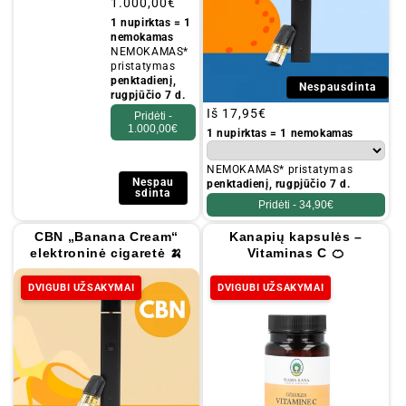
Įprastinė
1.000,00€
kaina
1 nupirktas = 1
nemokamas
NEMOKAMAS*
pristatymas
penktadienį,
Nespausdinta
rugpjūčio 7 d.
Įprastinė
Iš
17,95€
Pridėti -
1.000,00€
kaina
1 nupirktas = 1 nemokamas
NEMOKAMAS* pristatymas
Nespau
penktadienį, rugpjūčio 7 d.
sdinta
Pridėti -
34,90€
CBN „Banana Cream“
Kanapių kapsulės –
elektroninė cigaretė 🍌
Vitaminas C 🍊
DVIGUBI UŽSAKYMAI
DVIGUBI UŽSAKYMAI