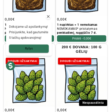
Įprastinė
0,00€
Įprastinė
0,00€
kaina
kaina
1 nupirktas = 1 nemokamas
1 nupirktas = 1 nemokamas
Dėkojame už apsilankymą!
NEMOKAMAS* pristatymas
NEMOKAMAS* pristatymas
Prisijunkite, kad gautumėte
penktadienį, rugpjūčio 7 d.
penktadienį, rugpjūčio 7 d.
5 taškų apdovanojimą!
Pridėti -
0,00€
Pridėti -
0,00€
🎁 600 € DOVANA: 100 G
200 € DOVANA: 100 G
Ryšys
GĖLIŲ (100 % nuolaida)
GĖLIŲ
DVIGUBI UŽSAKYMAI
DVIGUBI UŽSAKYMAI
Nespausdinta
Įprastinė
0,00€
Įprastinė
0,00€