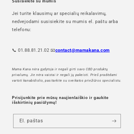
Susisiekite su mumis
Jei turite klausimų ar specialių reikalavimų,
nedvejodami susisiekite su mumis el. paštu arba
telefonu:
📞 01.88.81.21.02 📧
contact@mamakana.com
Mama Kana nėra gydytoja ir negali girti savo CBD produktų
privalumų. Jie nėra vaistai ir negali jų pakeisti. Prieš pradėdami
vartoti kanabidiolio, pasitarkite su sveikatos priežiūros specialistu.
Prisijunkite prie mūsų naujienlaiškio ir gaukite
išskirtinių pasiūlymų!
El. paštas