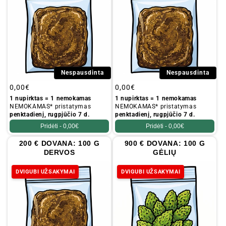
Nespausdinta
Nespausdinta
Įprastinė
0,00€
Įprastinė
0,00€
kaina
kaina
1 nupirktas = 1 nemokamas
1 nupirktas = 1 nemokamas
NEMOKAMAS* pristatymas
NEMOKAMAS* pristatymas
penktadienį, rugpjūčio 7 d.
penktadienį, rugpjūčio 7 d.
Pridėti -
0,00€
Pridėti -
0,00€
200 € DOVANA: 100 G
900 € DOVANA: 100 G
DERVOS
GĖLIŲ
DVIGUBI UŽSAKYMAI
DVIGUBI UŽSAKYMAI