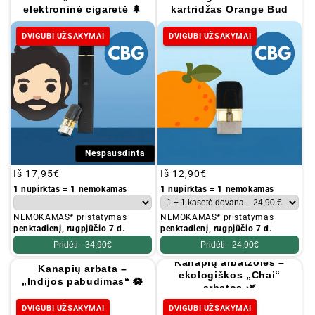
elektroninė cigaretė 🌲
kartridžas Orange Bud
DVIGUBI UŽSAKYMAI
DVIGUBI UŽSAKYMAI
Nespausdinta
Įprastinė
Iš
17,95€
Įprastinė
Iš
12,90€
kaina
kaina
1 nupirktas = 1 nemokamas
1 nupirktas = 1 nemokamas
NEMOKAMAS* pristatymas
NEMOKAMAS* pristatymas
penktadienį, rugpjūčio 7 d.
penktadienį, rugpjūčio 7 d.
Pridėti -
34,90€
Pridėti -
24,90€
Kanapių arbatžolės –
Kanapių arbata –
ekologiškos „Chai“
„Indijos pabudimas“ 🪷
arbatos 🌿
DVIGUBI UŽSAKYMAI
DVIGUBI UŽSAKYMAI