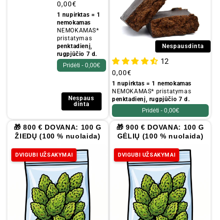
Įprastinė
0,00€
kaina
1 nupirktas = 1
nemokamas
NEMOKAMAS*
pristatymas
penktadienį,
Nespausdinta
rugpjūčio 7 d.
12
Pridėti -
0,00€
Įprastinė
0,00€
kaina
1 nupirktas = 1 nemokamas
NEMOKAMAS* pristatymas
Nespaus
penktadienį, rugpjūčio 7 d.
dinta
Pridėti -
0,00€
🎁 800 € DOVANA: 100 G
🎁 900 € DOVANA: 100 G
ŽIEDŲ (100 % nuolaida)
GĖLIŲ (100 % nuolaida)
DVIGUBI UŽSAKYMAI
DVIGUBI UŽSAKYMAI