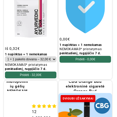
a
:
V
i
s
Įprastinė
0,00€
i
kaina
1 nupirktas = 1 nemokamas
Įprastinė
Iš
0,32€
NEMOKAMAS* pristatymas
penktadienį, rugpjūčio 7 d.
kaina
1 nupirktas = 1 nemokamas
Pridėti -
0,00€
NEMOKAMAS* pristatymas
penktadienį, rugpjūčio 7 d.
Pridėti -
32,00€
20 g
hidroponin
CBG Orange Bud
ių gėlių
elektroninė cigaretė
NEMOKAM
Orange Bud
AI 🎁
DVIGUBI UŽSAKYMAI
12