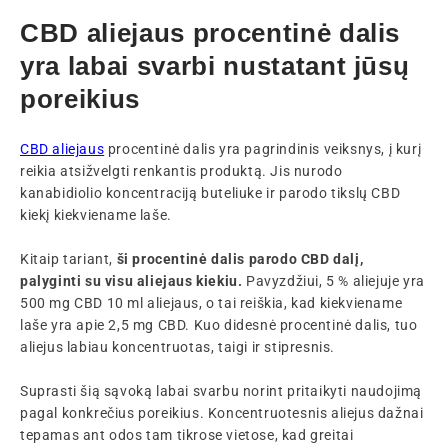
CBD aliejaus procentinė dalis
yra labai svarbi nustatant jūsų
poreikius
CBD aliejaus
procentinė dalis yra pagrindinis veiksnys, į kurį
reikia atsižvelgti renkantis produktą. Jis nurodo
kanabidiolio koncentraciją buteliuke ir parodo tikslų CBD
kiekį kiekviename laše.
Kitaip tariant,
ši procentinė dalis parodo CBD dalį,
palyginti su visu aliejaus kiekiu.
Pavyzdžiui, 5 % aliejuje yra
500 mg CBD 10 ml aliejaus, o tai reiškia, kad kiekviename
laše yra apie 2,5 mg CBD. Kuo didesnė procentinė dalis, tuo
aliejus labiau koncentruotas, taigi ir stipresnis.
Suprasti šią sąvoką labai svarbu norint pritaikyti naudojimą
pagal konkrečius poreikius. Koncentruotesnis aliejus dažnai
tepamas ant odos tam tikrose vietose, kad greitai