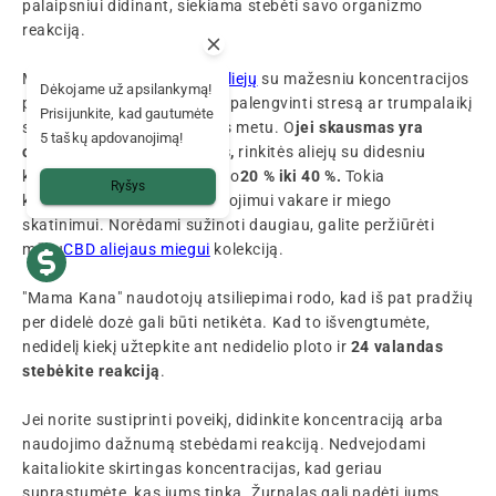
palaipsniui didinant, siekiama stebėti savo organizmo
reakciją.
Mama pataria
rinktis CBD aliejų
su mažesniu koncentracijos
Dėkojame už apsilankymą!
procentu, jei norite šiek tiek palengvinti stresą ar trumpalaikį
Prisijunkite, kad gautumėte
skausmą, vartojant jį dienos metu. O
jei skausmas yra
5 taškų apdovanojimą!
chroniškas ir intensyvesnis,
rinkitės aliejų su didesniu
koncentracijos procentu, nuo
20 % iki 40 %.
Tokia
Ryšys
koncentracija bus puiki vartojimui vakare ir miego
skatinimui. Norėdami sužinoti daugiau, galite peržiūrėti
mūsų
CBD aliejaus miegui
kolekciją.
"Mama Kana" naudotojų atsiliepimai rodo, kad iš pat pradžių
per didelė dozė gali būti netikėta. Kad to išvengtumėte,
nedidelį kiekį užtepkite ant nedidelio ploto ir
24 valandas
stebėkite reakciją
.
Jei norite sustiprinti poveikį, didinkite koncentraciją arba
naudojimo dažnumą stebėdami reakciją. Nedvejodami
kaitaliokite skirtingas koncentracijas, kad geriau
suprastumėte, kas jums tinka. Žurnalas gali padėti jums