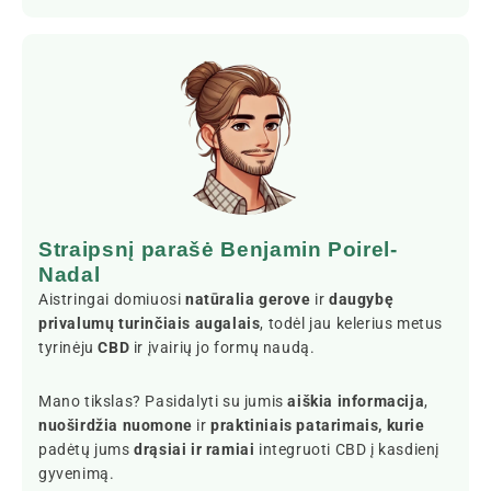
Straipsnį parašė Benjamin Poirel-
Nadal
Aistringai domiuosi
natūralia gerove
ir
daugybę
privalumų turinčiais augalais
, todėl jau kelerius metus
tyrinėju
CBD
ir įvairių jo formų naudą.
Mano tikslas? Pasidalyti su jumis
aiškia informacija
,
nuoširdžia nuomone
ir
praktiniais patarimais, kurie
padėtų jums
drąsiai ir ramiai
integruoti CBD į kasdienį
gyvenimą.