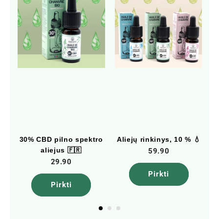
ro
30% CBD pilno spektro
Aliejų rinkinys, 10 % 💧
aliejus 🇫🇷
C
59.90
29.90
Pirkti
Pirkti