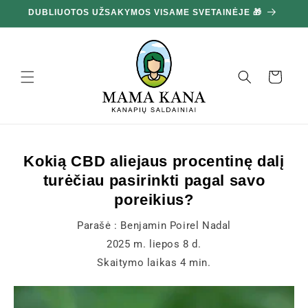
Ignoruokite
DUBLIUOTOS UŽSAKYMOS VISAME SVETAINĖJE 🎁
10
ir pereikite
prie turinio
Krepšelis
Kokią CBD aliejaus procentinę dalį
turėčiau pasirinkti pagal savo
poreikius?
Parašė :
Benjamin Poirel Nadal
2025 m. liepos 8 d.
Skaitymo laikas
4
min.