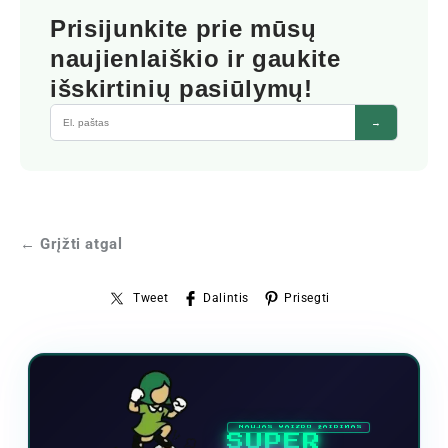
Prisijunkite prie mūsų
naujienlaiškio ir gaukite
išskirtinių pasiūlymų!
→
← Grįžti atgal
Tweet
Dalintis
Prisegti
NAUJAS VAIZDO ŽAIDIMAS
SUPER