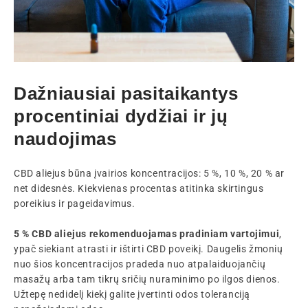
Dažniausiai pasitaikantys
procentiniai dydžiai ir jų
naudojimas
CBD aliejus būna įvairios koncentracijos: 5 %, 10 %, 20 % ar
net didesnės. Kiekvienas procentas atitinka skirtingus
poreikius ir pageidavimus.
5 % CBD aliejus rekomenduojamas pradiniam vartojimui
,
ypač siekiant atrasti ir ištirti CBD poveikį. Daugelis žmonių
nuo šios koncentracijos pradeda nuo atpalaiduojančių
masažų arba tam tikrų sričių nuraminimo po ilgos dienos.
Užtepę nedidelį kiekį galite įvertinti odos toleranciją