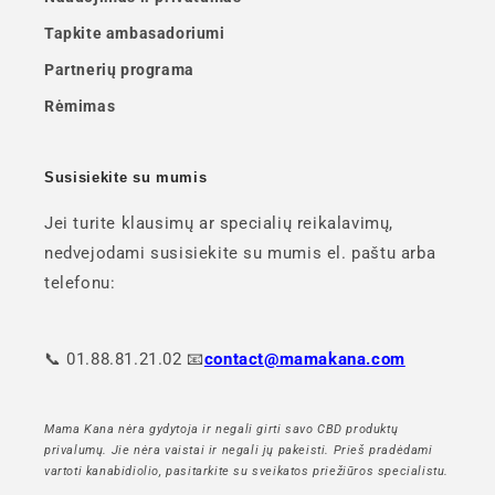
Tapkite ambasadoriumi
Partnerių programa
Rėmimas
Susisiekite su mumis
Jei turite klausimų ar specialių reikalavimų,
nedvejodami susisiekite su mumis el. paštu arba
telefonu:
📞 01.88.81.21.02 📧
contact@mamakana.com
Mama Kana nėra gydytoja ir negali girti savo CBD produktų
privalumų. Jie nėra vaistai ir negali jų pakeisti. Prieš pradėdami
vartoti kanabidiolio, pasitarkite su sveikatos priežiūros specialistu.