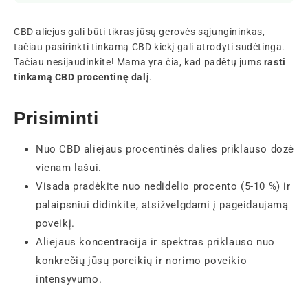
CBD aliejus gali būti tikras jūsų gerovės sąjungininkas,
tačiau pasirinkti tinkamą CBD kiekį gali atrodyti sudėtinga.
Tačiau nesijaudinkite! Mama yra čia, kad padėtų jums
rasti
tinkamą CBD procentinę dalį
.
Prisiminti
Nuo CBD aliejaus procentinės dalies priklauso dozė
vienam lašui.
Visada pradėkite nuo nedidelio procento (5-10 %) ir
palaipsniui didinkite, atsižvelgdami į pageidaujamą
poveikį.
Aliejaus koncentracija ir spektras priklauso nuo
konkrečių jūsų poreikių ir norimo poveikio
intensyvumo.