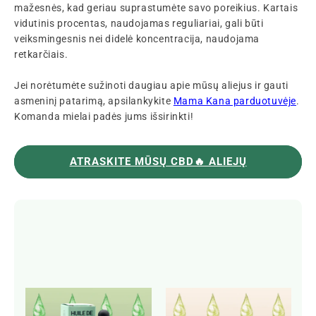
mažesnės, kad geriau suprastumėte savo poreikius. Kartais
vidutinis procentas, naudojamas reguliariai, gali būti
veiksmingesnis nei didelė koncentracija, naudojama
retkarčiais.
Jei norėtumėte sužinoti daugiau apie mūsų aliejus ir gauti
asmeninį patarimą, apsilankykite
Mama Kana parduotuvėje
.
Komanda mielai padės jums išsirinkti!
ATRASKITE MŪSŲ CBD🔥 ALIEJŲ