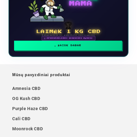
MAMA
🏆
LAIMĖK 1 KG CBD
Dalyvaukite ir pakilkite reitinguose
🗓 APDOVANOJIMAI KIEKVIENĄ MĖNESĮ
ŽAISK DABAR
Mūsų pavyzdiniai produktai
Amnesia CBD
OG Kush CBD
Purple Haze CBD
Cali CBD
Moonrock CBD