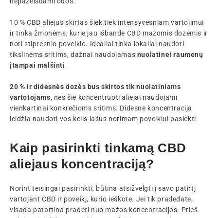
nepažeisdami odos.
10 % CBD aliejus skirtas šiek tiek intensyvesniam vartojimui
ir tinka žmonėms, kurie jau išbandė CBD mažomis dozėmis ir
nori stipresnio poveikio. Idealiai tinka lokaliai naudoti
tikslinėms sritims, dažnai naudojamas
nuolatinei raumenų
įtampai malšinti
.
20 % ir didesnės dozės bus skirtos tik nuolatiniams
vartotojams,
nes šie koncentruoti aliejai naudojami
vienkartinai konkrečioms sritims. Didesnė koncentracija
leidžia naudoti vos kelis lašus norimam poveikiui pasiekti.
Kaip pasirinkti tinkamą CBD
aliejaus koncentraciją?
Norint teisingai pasirinkti, būtina atsižvelgti į savo patirtį
vartojant CBD ir poveikį, kurio ieškote. Jei tik pradedate,
visada patartina pradėti nuo mažos koncentracijos. Prieš