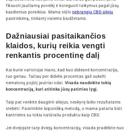
fiksuoti jaučiamą poveikį ir koreguoti taikymus pagal jūsų
kasdienius poreikius. Mama siūlo
nebrangių CBD aliejų
pasirinkimą, tinkantį visiems biudžetams.
Dažniausiai pasitaikančios
klaidos, kurių reikia vengti
renkantis procentinę dalį
Kai kurie vartotojai mano, kad kuo didesnė koncentracija,
tuo geriau. Tačiau per didelis procentas gali sukelti
nemalonų pojūtį jautriai odai.
Visada naudokite tokią
koncentraciją, kuri atitinka jūsų patirties lygį.
Taip pat venkite dauginti aliejus, neskyrę laiko rezultatams
stebėti. Pasirinkite laipsnišką metodą, o mama pataria būti
kantriems su tokiu natūraliu produktu kaip CBD.
Jei dvejojate tarp dviejų koncentracijų, visada pradėkite nuo