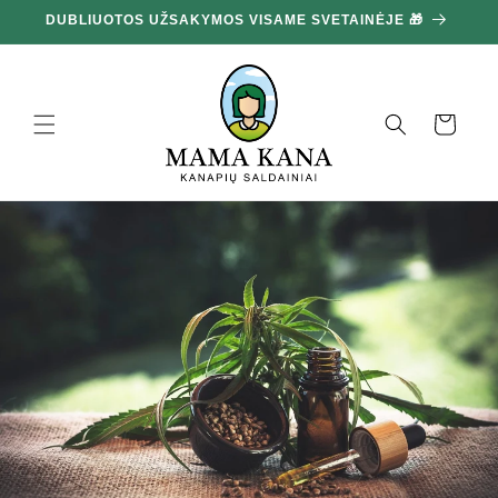
Ignoruokite
DUBLIUOTOS UŽSAKYMOS VISAME SVETAINĖJE 🎁
10
ir pereikite
prie turinio
Krepšelis