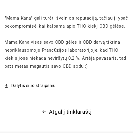
"Mama Kana" gali turėti švelnios reputaciją, tačiau ji ypač
bekompromisė, kai kalbama apie THC kiekį CBD gėlėse.
Mama Kana visas savo CBD gėles ir CBD dervą tikrina
nepriklausomoje Prancūzijos laboratorijoje, kad THC
kiekis jose niekada neviršytų 0,2 %. Artėja pavasaris, tad
pats metas mėgautis savo CBD sodu ;)
Dalytis šiuo straipsniu
Atgal į tinklaraštį