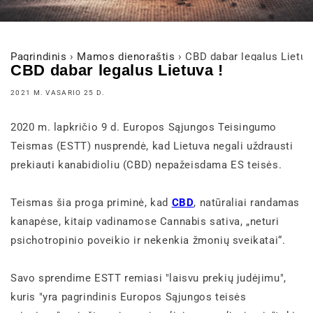
Pagrindinis
›
Mamos dienoraštis
›
CBD dabar legalus Lietuv
CBD dabar legalus Lietuva !
2021 M. VASARIO 25 D.
2020 m. lapkričio 9 d. Europos Sąjungos Teisingumo
Teismas (ESTT) nusprendė, kad Lietuva negali uždrausti
prekiauti kanabidioliu (CBD) nepažeisdama ES teisės.
Teismas šia proga priminė, kad
CBD
, natūraliai randamas
kanapėse, kitaip vadinamose Cannabis sativa, „neturi
psichotropinio poveikio ir nekenkia žmonių sveikatai“.
Savo sprendime ESTT remiasi "laisvu prekių judėjimu",
kuris "yra pagrindinis Europos Sąjungos teisės