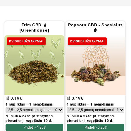
Trim CBD 🧉
Popcorn CBD - Specialus
[Greenhouse]
🍿
DVIGUBI UŽSAKYMAI
DVIGUBI UŽSAKYMAI
Įprastinė
Iš
0,19€
Įprastinė
Iš
0,49€
kaina
kaina
1 nupirktas = 1 nemokamas
1 nupirktas = 1 nemokamas
NEMOKAMAS* pristatymas
NEMOKAMAS* pristatymas
pirmadienį, rugpjūčio 10 d.
pirmadienį, rugpjūčio 10 d.
Pridėti -
4,95€
Pridėti -
6,25€