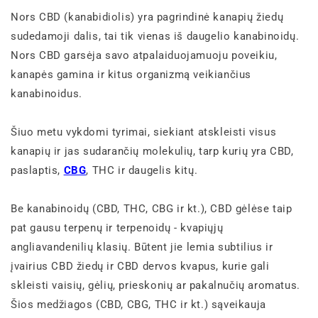
Nors CBD (kanabidiolis) yra pagrindinė kanapių žiedų
sudedamoji dalis, tai tik vienas iš daugelio kanabinoidų.
Nors CBD garsėja savo atpalaiduojamuoju poveikiu,
kanapės gamina ir kitus organizmą veikiančius
kanabinoidus.
Šiuo metu vykdomi tyrimai, siekiant atskleisti visus
kanapių ir jas sudarančių molekulių, tarp kurių yra CBD,
paslaptis,
CBG
, THC ir daugelis kitų.
Be kanabinoidų (CBD, THC, CBG ir kt.), CBD gėlėse taip
pat gausu terpenų ir terpenoidų - kvapiųjų
angliavandenilių klasių. Būtent jie lemia subtilius ir
įvairius CBD žiedų ir CBD dervos kvapus, kurie gali
skleisti vaisių, gėlių, prieskonių ar pakalnučių aromatus.
Šios medžiagos (CBD, CBG, THC ir kt.) sąveikauja