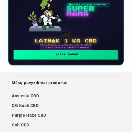
NAUJAS VAIZDO ŽAIDIMAS
SUPER
MAMA
🏆
LAIMĖK 1 KG CBD
Dalyvaukite ir pakilkite reitinguose
🗓 APDOVANOJIMAI KIEKVIENĄ MĖNESĮ
ŽAISK DABAR
Mūsų pavyzdiniai produktai
Amnesia CBD
OG Kush CBD
Purple Haze CBD
Cali CBD