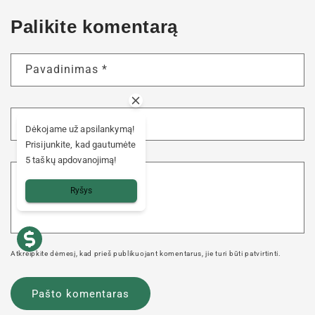
Palikite komentarą
Pavadinimas
*
El. paštas
*
Dėkojame už apsilankymą!
Prisijunkite, kad gautumėte
5 taškų apdovanojimą!
Komentaras
*
Ryšys
Atkreipkite dėmesį, kad prieš publikuojant komentarus, jie turi būti patvirtinti.