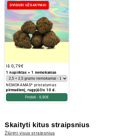
DVIGUBI UŽSAKYMAI
Įprastinė
Iš
0,79€
kaina
1 nupirktas = 1 nemokamas
NEMOKAMAS* pristatymas
pirmadienį, rugpjūčio 10 d.
Pridėti -
9,90€
Skaityti kitus straipsnius
Žiūrėti visus straipsnius