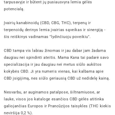
tarpusavyje ir būtent jų pusiausvyra lemia gėlės
potencialą.
Įvairių kanabinoidų (CBD, CBG, THC), terpenų ir
terpenoidų derinys lemia įvairias sąveikas ir sinergiją -
šis reiškinys vadinamas "lydinčiuoju poveikiu".
CBD tampa vis labiau žinomas ir jau dabar jam žadama
daugiau nei spindinti ateitis. Mama Kana tai padarė savo
specializacija ir jau daugiau nei metus siūlo aukštos
kokybės CBD. Ji yra numeris vienas, kai kalbama apie
CBD įsigijimą, nes siūlo geriausią CBD už nedidelę kainą.
Nesvarbu, ar auginamos patalpose, šiltnamiuose, ar
lauke, visos jos kataloge esančios CBD gėlės atitinka
galiojančias Europos ir Prancūzijos taisykles (THC kiekis
neviršija 0,2 %).