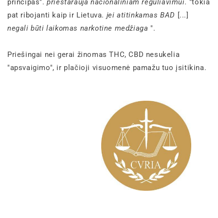
principas".
prieštarauja nacionaliniam reguliavimui.
"tokia
pat ribojanti kaip ir Lietuva.
jei atitinkamas BAD
[...]
negali būti laikomas narkotine medžiaga
".
Priešingai nei gerai žinomas THC, CBD nesukelia
"apsvaigimo", ir plačioji visuomenė pamažu tuo įsitikina.