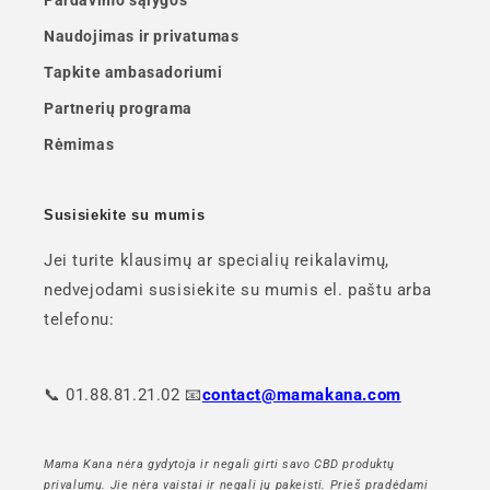
Naudojimas ir privatumas
Tapkite ambasadoriumi
Partnerių programa
Rėmimas
Susisiekite su mumis
Jei turite klausimų ar specialių reikalavimų,
nedvejodami susisiekite su mumis el. paštu arba
telefonu:
📞 01.88.81.21.02 📧
contact@mamakana.com
Mama Kana nėra gydytoja ir negali girti savo CBD produktų
privalumų. Jie nėra vaistai ir negali jų pakeisti. Prieš pradėdami