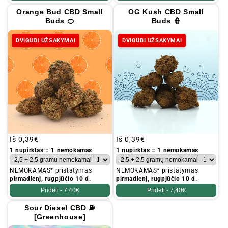
Orange Bud CBD Small
OG Kush CBD Small
Buds 🍊
Buds 👮
DVIGUBI UŽSAKYMAI
DVIGUBI UŽSAKYMAI
Įprastinė
Iš
0,39€
Įprastinė
Iš
0,39€
kaina
kaina
1 nupirktas = 1 nemokamas
1 nupirktas = 1 nemokamas
NEMOKAMAS* pristatymas
NEMOKAMAS* pristatymas
pirmadienį, rugpjūčio 10 d.
pirmadienį, rugpjūčio 10 d.
Pridėti -
7,40€
Pridėti -
7,40€
Sour Diesel CBD ⛽
[Greenhouse]