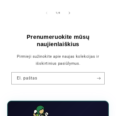
iš
1
/
4
Prenumeruokite mūsų
naujienlaiškius
Pirmieji sužinokite apie naujas kolekcijas ir
išskirtinius pasiūlymus.
El. paštas