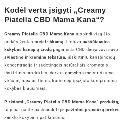
Kodėl verta įsigyti „Creamy
Piatella CBD Mama Kana“?
Creamy Piatella CBD Mama Kana
atspindi visą šio
prekės ženklo
meistriškumą
. Lietuva
aukščiausios
kokybės kanapių žiedų
pagaminta CBD derva žavi savo
sviestine ir kreminė tekstūra
, išskirtiniu kanabinoidų
koncentracija ir sudėtingais natūraliais aromatais.
Išskirtinis produktas, dervos gamybos meistriškumo
viršūnė, idealus tiems, kurie nepripažįsta kompromisų
kokybės klausimais.
Pirkdami „Creamy Piatella CBD Mama Kana“ produktą
,
taip pat galite pasinaudoti
pripažintos prancūzų prekės
ženklo kokybe ir patikimumu: