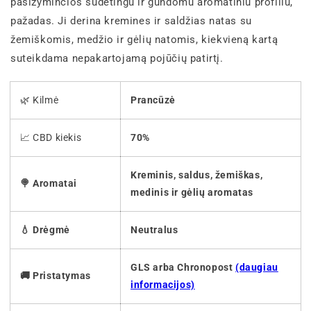
pasižyminčios sudėtingu ir gundomu aromatiniu profiliu,
pažadas. Ji derina kremines ir saldžias natas su
žemiškomis, medžio ir gėlių natomis, kiekvieną kartą
suteikdama nepakartojamą pojūčių patirtį.
🌿 Kilmė
Prancūzė
📈 CBD kiekis
70%
Kreminis, saldus, žemiškas,
🍭 Aromatai
medinis ir gėlių aromatas
💧 Drėgmė
Neutralus
GLS arba Chronopost
(daugiau
🚚 Pristatymas
informacijos)