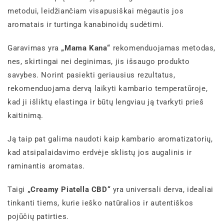
metodui, leidžiančiam visapusiškai mėgautis jos
aromatais ir turtinga kanabinoidų sudėtimi.
Garavimas yra
„Mama Kana“
rekomenduojamas metodas,
nes, skirtingai nei deginimas, jis išsaugo produkto
savybes. Norint pasiekti geriausius rezultatus,
rekomenduojama dervą laikyti kambario temperatūroje,
kad ji išliktų elastinga ir būtų lengviau ją tvarkyti prieš
kaitinimą.
Ją taip pat galima naudoti kaip kambario aromatizatorių,
kad atsipalaidavimo erdvėje sklistų jos augalinis ir
raminantis aromatas.
Taigi
„Creamy Piatella CBD“
yra universali derva, idealiai
tinkanti tiems, kurie ieško natūralios ir autentiškos
pojūčių patirties.