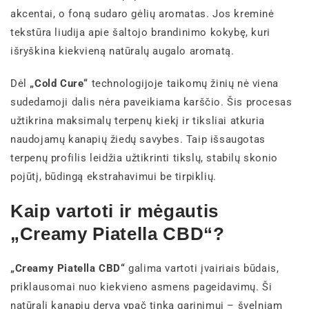
akcentai, o foną sudaro gėlių aromatas. Jos kreminė
tekstūra liudija apie šaltojo brandinimo kokybę, kuri
išryškina kiekvieną natūralų augalo aromatą.
Dėl
„Cold Cure“
technologijoje taikomų žinių nė viena
sudedamoji dalis nėra paveikiama karščio. Šis procesas
užtikrina maksimalų terpenų kiekį ir tiksliai atkuria
naudojamų kanapių žiedų savybes. Taip išsaugotas
terpenų profilis leidžia užtikrinti tikslų, stabilų skonio
pojūtį, būdingą ekstrahavimui be tirpiklių.
Kaip vartoti ir mėgautis
„Creamy Piatella CBD“?
„Creamy Piatella CBD“
galima vartoti įvairiais būdais,
priklausomai nuo kiekvieno asmens pageidavimų. Ši
natūrali kanapių derva ypač tinka garinimui – švelniam