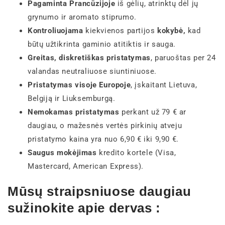
Pagaminta Prancūzijoje
iš gėlių, atrinktų dėl jų
grynumo ir aromato stiprumo.
Kontroliuojama
kiekvienos partijos
kokybė,
kad
būtų užtikrinta gaminio atitiktis ir sauga.
Greitas, diskretiškas pristatymas
, paruoštas per 24
valandas neutraliuose siuntiniuose.
Pristatymas visoje Europoje
, įskaitant Lietuva,
Belgiją ir Liuksemburgą.
Nemokamas pristatymas
perkant už 79 € ar
daugiau, o mažesnės vertės pirkinių atveju
pristatymo kaina yra nuo 6,90 € iki 9,90 €.
Saugus mokėjimas
kredito kortele (Visa,
Mastercard, American Express).
Mūsų straipsniuose daugiau
sužinokite apie dervas :