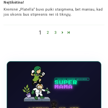
Neįtikėtina!
Kreminė „Platella“ buvo puiki staigmena, bet maniau, kad
jos skonis bus stipresnis nei iš tikrųjų.
1
2
3
NAUJAS VAIZDO ŽAIDIMAS
SUPER
MAMA
🏆