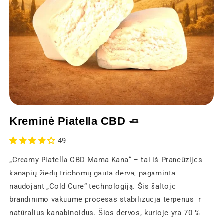
Atidaryti
mediją
Kreminė Piatella CBD 🧈
1
modaliniame
lange
49
„Creamy Piatella CBD Mama Kana“ – tai iš Prancūzijos
kanapių žiedų trichomų gauta derva, pagaminta
naudojant „Cold Cure“ technologiją. Šis šaltojo
brandinimo vakuume procesas stabilizuoja terpenus ir
natūralius kanabinoidus. Šios dervos, kurioje yra 70 %