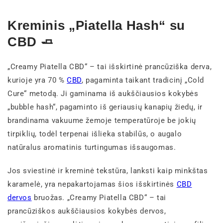
Kreminis „Piatella Hash“ su
CBD 🧈
„Creamy Piatella CBD“ – tai išskirtinė prancūziška derva,
kurioje yra 70 %
CBD
, pagaminta taikant tradicinį „Cold
Cure“ metodą. Ji gaminama iš aukščiausios kokybės
„bubble hash“, pagaminto iš geriausių kanapių žiedų, ir
brandinama vakuume žemoje temperatūroje be jokių
tirpiklių, todėl terpenai išlieka stabilūs, o augalo
natūralus aromatinis turtingumas išsaugomas.
Jos sviestinė ir kreminė tekstūra, lanksti kaip minkštas
karamelė, yra nepakartojamas šios išskirtinės
CBD
dervos
bruožas. „Creamy Piatella CBD“ – tai
prancūziškos aukščiausios kokybės dervos,