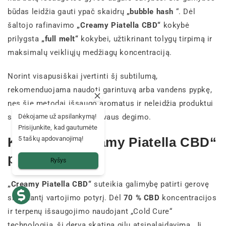
būdas leidžia gauti ypač skaidrų
„bubble hash
“. Dėl
šaltojo rafinavimo
„Creamy Piatella CBD“
kokybė
prilygsta
„full melt“
kokybei, užtikrinant tolygų tirpimą ir
maksimalų veikliųjų medžiagų koncentraciją.
Norint visapusiškai įvertinti šį subtilumą,
rekomenduojama naudoti garintuvą arba vandens pypkę,
nes šie metodai išsaugo aromatus ir neleidžia produktui
Dėkojame už apsilankymą!
sugadinti pernelyg intensyvaus degimo.
Prisijunkite, kad gautumėte
5 taškų apdovanojimą!
Koks yra „Creamy Piatella CBD“
poveikis?
Ryšys
„Creamy Piatella CBD“
suteikia galimybę patirti gerovę
skatinantį vartojimo potyrį. Dėl
70 % CBD
koncentracijos
ir terpenų išsaugojimo naudojant „Cold Cure“
technologiją, ši derva skatina gilų atsipalaidavimą. Ji