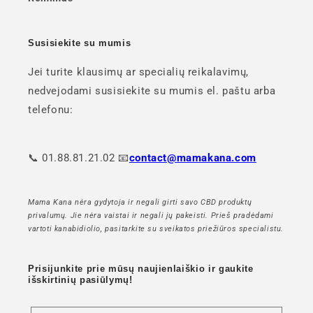
Susisiekite su mumis
Jei turite klausimų ar specialių reikalavimų,
nedvejodami susisiekite su mumis el. paštu arba
telefonu:
📞 01.88.81.21.02 📧
contact@mamakana.com
Mama Kana nėra gydytoja ir negali girti savo CBD produktų
privalumų. Jie nėra vaistai ir negali jų pakeisti. Prieš pradėdami
vartoti kanabidiolio, pasitarkite su sveikatos priežiūros specialistu.
Prisijunkite prie mūsų naujienlaiškio ir gaukite
išskirtinių pasiūlymų!