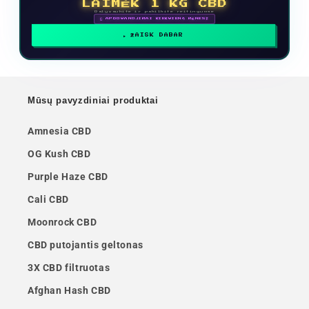
LAIMĖK 1 KG CBD
Dalyvaukite ir pakilkite reitinguose
🗓 APDOVANOJIMAI KIEKVIENĄ MĖNESĮ
ŽAISK DABAR
Mūsų pavyzdiniai produktai
Amnesia CBD
OG Kush CBD
Purple Haze CBD
Cali CBD
Moonrock CBD
CBD putojantis geltonas
3X CBD filtruotas
Afghan Hash CBD