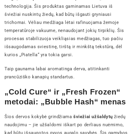
technologija. Šis produktas gaminamas Lietuva iš
šviežiai nuskintų žiedų, kad būtų išgauti gryniausi
trichomai. Vėliau medžiaga lėtai rafinuojama žemoje
temperatūroje vakuume, nenaudojant jokių tirpiklių. Šis
procesas stabilizuoja veikliąsias medžiagas, tuo pačiu
išsaugodamas sviestinę, tirštą ir minkštą tekstūrą, dėl
kurios „Piatella“ yra tokia garsi.
Taip gaunama labai aromatinga derva, atitinkanti
prancūziško kanapių standartus.
„Cold Cure“ ir „Fresh Frozen“
metodai: „Bubble Hash“ menas
Šios dervos kokybė grindžiama
šviežiai užšaldytų
žiedų
naudojimu – jie užšaldomi iškart po derliaus nuėmimo,
kad būtų išsaugotos gyvos augalo savybės. Šis gamybos