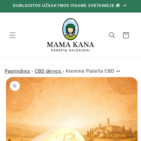
Ignoruokite
100 G DOVANA UŽ KIEKVIENUS IŠLEISTUS 100 € 🔥
ir pereikite
prie turinio
Krepšelis
Pagrindinis
›
CBD dervos
›
Kreminė Piatella CBD 🧈
Pereiti prie
informacijos
apie gaminį