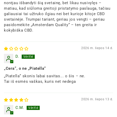
norėjau išbandyti šią svetainę, bet likau nusivylęs –
matiau, kad siūloma greitoji pristatymo paslauga, tačiau
galiausiai tai užtruko ilgiau nei bet kurioje kitoje CBD
svetainėje. Trumpai tariant, geriau jos vengti – geriau
pasidomėkite „Amsterdam Quality“ – ten greita ir
kokybiška CBD.
2026 m. liepos 14 d.
D.
„Cera“, o ne „Piatella“
„Piatella“ skonis labai savitas... o šis – ne.
Tai iš esmės vaškas, kuris net nedega
2026 m. liepos 13 d.
C.M.