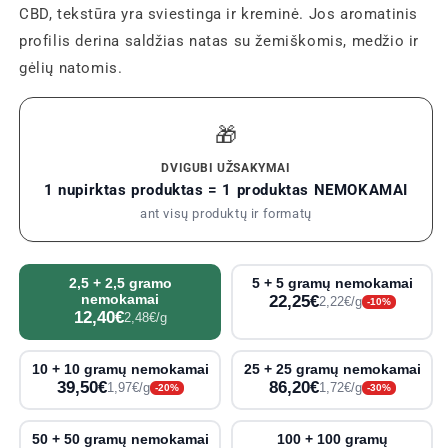
CBD, tekstūra yra sviestinga ir kreminė. Jos aromatinis
profilis derina saldžias natas su žemiškomis, medžio ir
gėlių natomis.
🎁
DVIGUBI UŽSAKYMAI
1 nupirktas produktas = 1 produktas NEMOKAMAI
ant visų produktų ir formatų
2,5 + 2,5 gramo
5 + 5 gramų nemokamai
nemokamai
22,25€
2,22€/g
-10%
12,40€
2,48€/g
10 + 10 gramų nemokamai
25 + 25 gramų nemokamai
39,50€
86,20€
1,97€/g
1,72€/g
-20%
-30%
50 + 50 gramų nemokamai
100 + 100 gramų