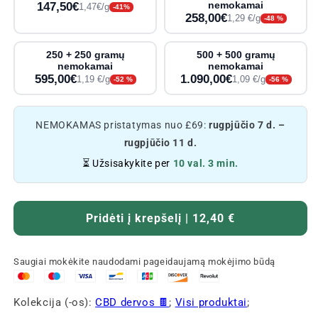
147,50€
nemokamai
1,47€/g
-41%
258,00€
1,29 €/g
-48 %
250 + 250 gramų
500 + 500 gramų
nemokamai
nemokamai
595,00€
1.090,00€
1,19 €/g
1,09 €/g
-52 %
-56 %
NEMOKAMAS pristatymas nuo £69:
rugpjūčio 7 d. –
rugpjūčio 11 d.
⏳ Užsisakykite per
10 val. 3 min.
Pridėti į krepšelį | 12,40 €
Saugiai mokėkite naudodami pageidaujamą mokėjimo būdą
Kolekcija (-os):
CBD dervos 🍫
;
Visi produktai
;