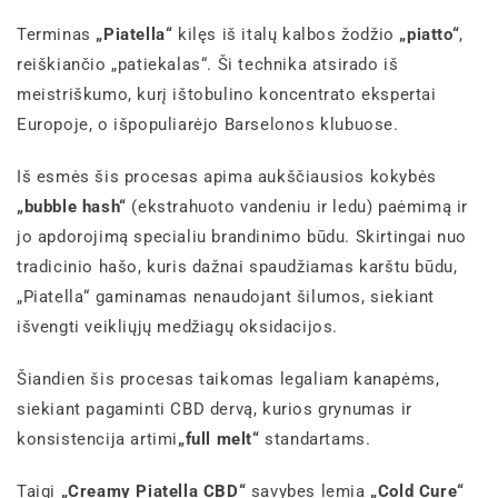
Terminas
„Piatella“
kilęs iš italų kalbos žodžio
„piatto“
,
reiškiančio „patiekalas“. Ši technika atsirado iš
meistriškumo, kurį ištobulino koncentrato ekspertai
Europoje, o išpopuliarėjo Barselonos klubuose.
Iš esmės šis procesas apima aukščiausios kokybės
„bubble hash“
(ekstrahuoto vandeniu ir ledu) paėmimą ir
jo apdorojimą specialiu brandinimo būdu. Skirtingai nuo
tradicinio hašo, kuris dažnai spaudžiamas karštu būdu,
„Piatella“ gaminamas nenaudojant šilumos, siekiant
išvengti veikliųjų medžiagų oksidacijos.
Šiandien šis procesas taikomas legaliam kanapėms,
siekiant pagaminti CBD dervą, kurios grynumas ir
konsistencija artimi
„full melt“
standartams.
Taigi
„Creamy Piatella CBD“
savybes lemia
„Cold Cure“