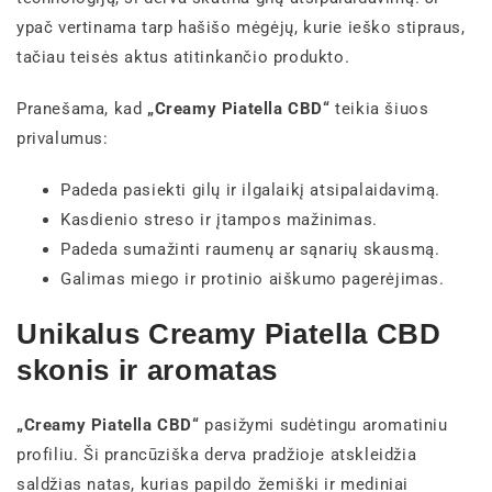
ypač vertinama tarp hašišo mėgėjų, kurie ieško stipraus,
tačiau teisės aktus atitinkančio produkto.
Pranešama, kad
„Creamy Piatella CBD“
teikia šiuos
privalumus:
Padeda pasiekti gilų ir ilgalaikį atsipalaidavimą.
Kasdienio streso ir įtampos mažinimas.
Padeda sumažinti raumenų ar sąnarių skausmą.
Galimas miego ir protinio aiškumo pagerėjimas.
Unikalus Creamy Piatella CBD
skonis ir aromatas
„Creamy Piatella CBD“
pasižymi sudėtingu aromatiniu
profiliu. Ši prancūziška derva pradžioje atskleidžia
saldžias natas, kurias papildo žemiški ir mediniai