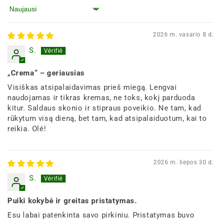
Rūšiuoti pagal
2026 m. vasario 8 d.
S.
„Crema“ – geriausias
Visiškas atsipalaidavimas prieš miegą. Lengvai
naudojamas ir tikras kremas, ne toks, kokį parduoda
kitur. Saldaus skonio ir stipraus poveikio. Ne tam, kad
rūkytum visą dieną, bet tam, kad atsipalaiduotum, kai to
reikia. Olé!
2026 m. liepos 30 d.
S.
Puiki kokybė ir greitas pristatymas.
Esu labai patenkinta savo pirkiniu. Pristatymas buvo