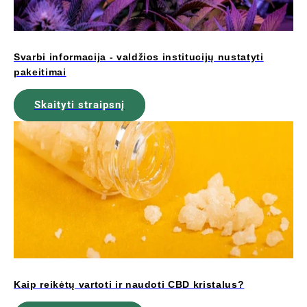
Svarbi informacija - valdžios institucijų nustatyti
pakeitimai
Skaityti straipsnį
Kaip reikėtų vartoti ir naudoti CBD kristalus?