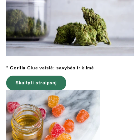
" Gorilla Glue veislė: savybės ir kilmė
Skaityti straipsnį