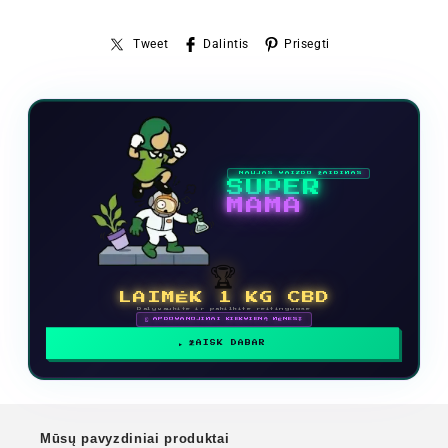
Tweet
Dalintis
Prisegti
NAUJAS VAIZDO ŽAIDIMAS
SUPER
MAMA
🏆
LAIMĖK 1 KG CBD
Dalyvaukite ir pakilkite reitinguose
🗓 APDOVANOJIMAI KIEKVIENĄ MĖNESĮ
ŽAISK DABAR
Mūsų pavyzdiniai produktai