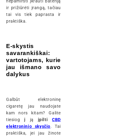
nepamiršti įkrauti bateriją
ir prižiūrėti įrangą, tačiau
tai vis tiek paprasta ir
praktiška.
E-skystis
savarankiškai:
vartotojams, kurie
jau išmano savo
dalykus
Galbūt elektroninę
cigaretę jau naudojate
kam nors kitam? Galite
tiesiog
į
ją
įpilti
CBD
elektroninio skysčio
. Tai
praktiška, jei jau žinote