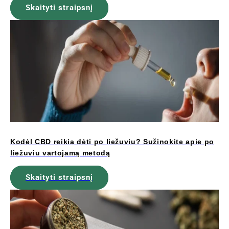
Skaityti straipsnį
Kodėl CBD reikia dėti po liežuviu? Sužinokite apie po
liežuviu vartojamą metodą
Skaityti straipsnį