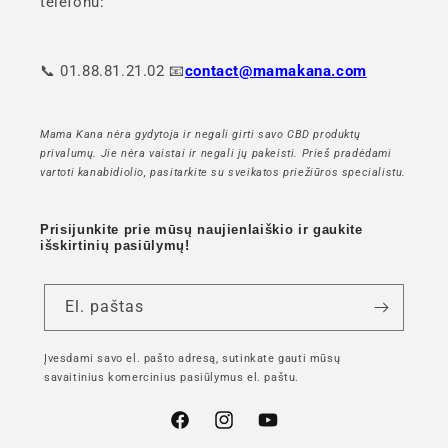
telefonu:
📞 01.88.81.21.02 📧
contact@mamakana.com
Mama Kana nėra gydytoja ir negali girti savo CBD produktų
privalumų. Jie nėra vaistai ir negali jų pakeisti. Prieš pradėdami
vartoti kanabidiolio, pasitarkite su sveikatos priežiūros specialistu.
Prisijunkite prie mūsų naujienlaiškio ir gaukite
išskirtinių pasiūlymų!
El. paštas
Įvesdami savo el. pašto adresą, sutinkate gauti mūsų
savaitinius komercinius pasiūlymus el. paštu.
"Facebook"
"Instagram"
"YouTube"