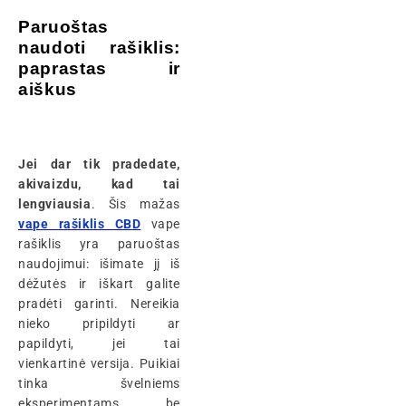
Paruoštas
naudoti rašiklis:
paprastas ir
aiškus
Jei dar tik pradedate,
akivaizdu, kad tai
lengviausia
. Šis mažas
vape rašiklis CBD
vape
rašiklis yra paruoštas
naudojimui: išimate jį iš
dėžutės ir iškart galite
pradėti garinti. Nereikia
nieko pripildyti ar
papildyti, jei tai
vienkartinė versija. Puikiai
tinka švelniems
eksperimentams be