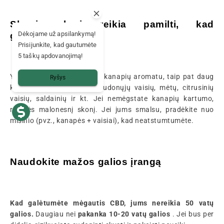
Skonis, kurį reikia pamilti, kad
Dėkojame už apsilankymą!
galėtumėte tęsti
Prisijunkite, kad gautumėte
5 taškų apdovanojimą!
Yra e. skysčių su natūraliu kanapių aromatu, taip pat daug
Ryšys
kitų skonių, pavyzdžiui, raudonųjų vaisių, mėtų, citrusinių
vaisių, saldainių ir kt. Jei nemėgstate kanapių kartumo,
rinkitės malonesnį skonį. Jei jums smalsu, pradėkite nuo
mišinio (pvz., kanapės + vaisiai), kad neatstumtumėte.
Naudokite mažos galios įrangą
Kad galėtumėte mėgautis CBD, jums nereikia 50 vatų
galios.
Daugiau nei
pakanka 10-20 vatų galios
. Jei bus per