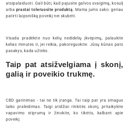
atsipalaiduoti. Gali būti, kad pajusite galvos svaigimą, kosulį
arba
prastai toleruosite produktą
. Mama jums sako: geriau
patirti laipsnišką poveikį nei skubėti.
Visada pradėkite nuo kelių nedidelių įkvėpimų, palaukite
kelias minutes ir, jei reikia, pakoreguokite. Jūsų kūnas pats
pasakys, kada užteks.
Taip pat atsižvelgiama į skonį,
galią ir poveikio trukmę.
CBD garinimas - tai ne tik įranga. Tai taip pat yra smagus
laiko praleidimas. Taigi atidžiai rinkitės skonį, pritaikykite
vapavimo stiprumą ir žinokite, ko tikėtis, kalbant apie
poveikį.