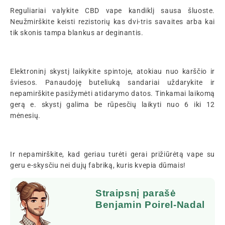
Reguliariai valykite CBD vape kandiklį sausa šluoste.
Neužmirškite keisti rezistorių kas dvi-tris savaites arba kai
tik skonis tampa blankus ar deginantis.
Elektroninį skystį laikykite spintoje, atokiau nuo karščio ir
šviesos. Panaudoję buteliuką sandariai uždarykite ir
nepamirškite pasižymėti atidarymo datos. Tinkamai laikomą
gerą e. skystį galima be rūpesčių laikyti nuo 6 iki 12
mėnesių.
Ir nepamirškite, kad geriau turėti gerai prižiūrėtą vape su
geru e-skysčiu nei dujų fabriką, kuris kvepia dūmais!
Straipsnį parašė
Benjamin Poirel-Nadal