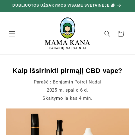
Ignoruokite
DUBLIUOTOS UŽSAKYMOS VISAME SVETAINĖJE 🎁
10
ir pereikite
prie turinio
Krepšelis
Kaip išsirinkti pirmąjį CBD vape?
Parašė :
Benjamin Poirel Nadal
2025 m. spalio 6 d.
Skaitymo laikas
4
min.