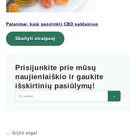
Patarimai, kaip pasirinkti CBD saldainius
Skaityti straipsnį
Prisijunkite prie mūsų
naujienlaiškio ir gaukite
išskirtinių pasiūlymų!
→
← Grįžti atgal