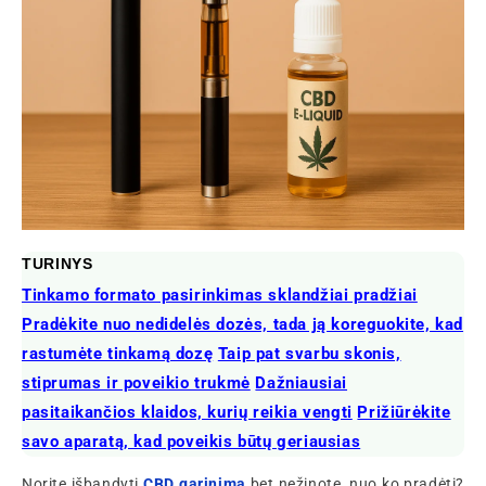
TURINYS
Tinkamo formato pasirinkimas sklandžiai pradžiai
Pradėkite nuo nedidelės dozės, tada ją koreguokite, kad
rastumėte tinkamą dozę
Taip pat svarbu skonis,
stiprumas ir poveikio trukmė
Dažniausiai
pasitaikančios klaidos, kurių reikia vengti
Prižiūrėkite
savo aparatą, kad poveikis būtų geriausias
Norite išbandyti
CBD garinimą
bet nežinote, nuo ko pradėti?