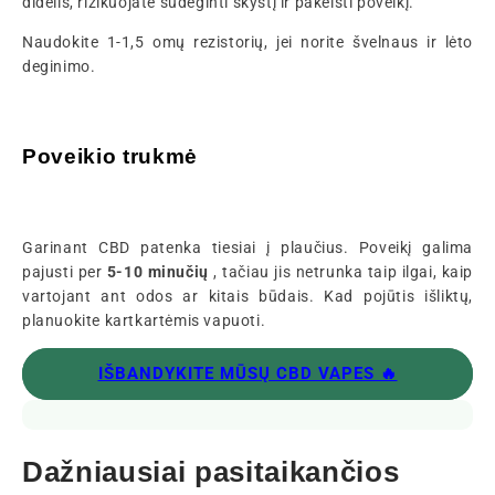
didelis, rizikuojate sudeginti skystį ir pakeisti poveikį.
Naudokite 1-1,5 omų rezistorių, jei norite švelnaus ir lėto
deginimo.
Poveikio trukmė
Garinant CBD patenka tiesiai į plaučius. Poveikį galima
pajusti per
5-10 minučių
, tačiau jis netrunka taip ilgai, kaip
vartojant ant odos ar kitais būdais. Kad pojūtis išliktų,
planuokite kartkartėmis vapuoti.
IŠBANDYKITE MŪSŲ CBD VAPES 🔥
Dažniausiai pasitaikančios