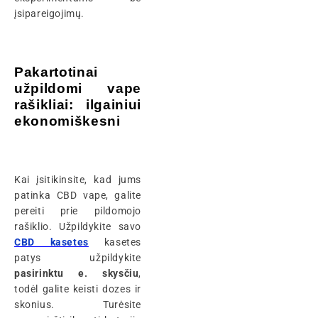
įsipareigojimų.
Pakartotinai
užpildomi vape
rašikliai: ilgainiui
ekonomiškesni
Kai įsitikinsite, kad jums
patinka CBD vape, galite
pereiti prie pildomojo
rašiklio. Užpildykite savo
CBD kasetes
kasetes
patys užpildykite
pasirinktu e. skysčiu
,
todėl galite keisti dozes ir
skonius. Turėsite