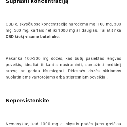
Suprasti koncentraciją
CBD e. skysčiuose koncentracija nurodoma mg: 100 mg, 300
mg, 500 mg, kartais net iki 1000 mg ar daugiau. Tai atitinka
CBD kiekį visame buteliuke
.
Pakanka 100-300 mg dozės, kad būtų pasiektas lengvas
poveikis, idealiai tinkantis nusiraminti, sumažinti nedidelį
stresą ar geriau išsimiegoti. Didesnės dozės skiriamos
nuolatiniams vartotojams arba stipresniam poveikiui.
Nepersistenkite
Nemanykite, kad 1000 mg e. skystis padės jums greičiau