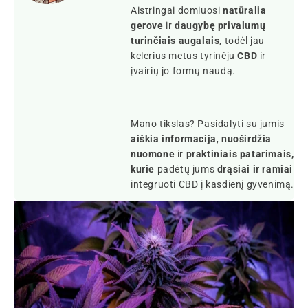
Aistringai domiuosi
natūralia
gerove
ir
daugybę privalumų
turinčiais augalais
, todėl jau
kelerius metus tyrinėju
CBD
ir
įvairių jo formų naudą.
Mano tikslas? Pasidalyti su jumis
aiškia informacija
,
nuoširdžia
nuomone
ir
praktiniais patarimais,
kurie
padėtų jums
drąsiai ir ramiai
integruoti CBD į kasdienį gyvenimą.