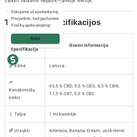
Laikyti vaikams nepasiekiamoje vietoje.
Dėkojame už apsilankymą!
Prisijunkite, kad gautumėte
Techninės specifikacijos
5 taškų apdovanojimą!
Ryšys
🧾
Išsami informacija
Specifikacija
🌿 Kilmė
Lietuva
🌱
63,5 % CBD, 5,5 % CBG, 8,5 % CBN,
Kanabinoidų
11,3 % CBT, 5,5 % CBC
kiekis
💧 Talpa
1 ml kasetėje
🌈 Įtraukti
Amnesia, Banana Cream, Jack Herer,