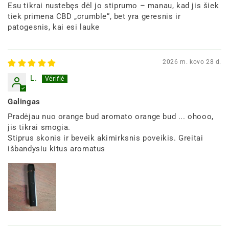
Esu tikrai nustebęs dėl jo stiprumo – manau, kad jis šiek
tiek primena CBD „crumble“, bet yra geresnis ir
patogesnis, kai esi lauke
2026 m. kovo 28 d.
L.
Galingas
Pradėjau nuo orange bud aromato orange bud ... ohooo,
jis tikrai smogia.
Stiprus skonis ir beveik akimirksnis poveikis. Greitai
išbandysiu kitus aromatus