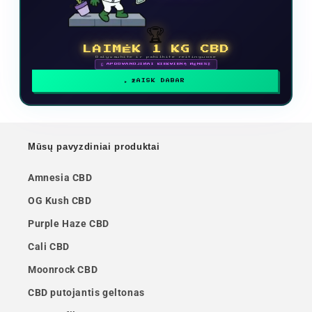
🏆
LAIMĖK 1 KG CBD
Dalyvaukite ir pakilkite reitinguose
🗓 APDOVANOJIMAI KIEKVIENĄ MĖNESĮ
ŽAISK DABAR
Mūsų pavyzdiniai produktai
Amnesia CBD
OG Kush CBD
Purple Haze CBD
Cali CBD
Moonrock CBD
CBD putojantis geltonas