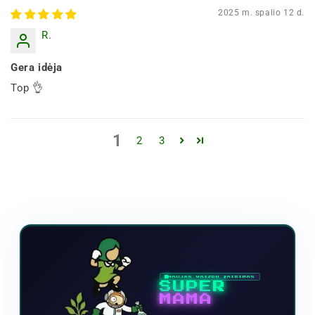
2025 m. spalio 12 d.
R.
Gera idėja
Top 👌
1
2
3
NAUJAS VAIZDO ŽAIDIMAS
SUPER
MAMA