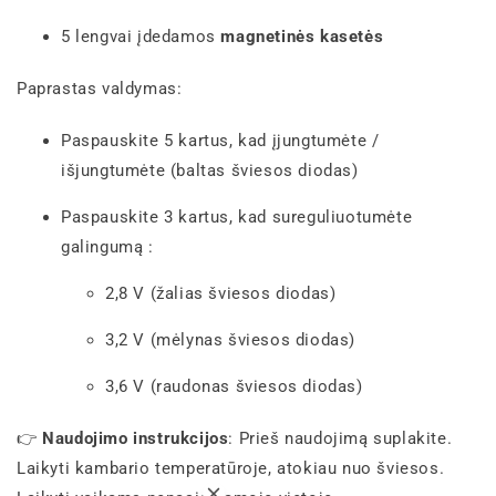
5 lengvai įdedamos
magnetinės kasetės
Paprastas valdymas:
Paspauskite 5 kartus, kad įjungtumėte /
išjungtumėte (baltas šviesos diodas)
Paspauskite 3 kartus, kad sureguliuotumėte
galingumą :
2,8 V (žalias šviesos diodas)
3,2 V (mėlynas šviesos diodas)
3,6 V (raudonas šviesos diodas)
👉
Naudojimo instrukcijos
: Prieš naudojimą suplakite.
Laikyti kambario temperatūroje, atokiau nuo šviesos.