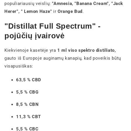
populiariausių veislių:
"Amnesia, "Banana Cream", "Jack
Herer", " Lemon Haze"
ir
Orange Bud
.
"Distillat Full Spectrum" -
pojūčių įvairovė
Kiekvienoje kasetėje yra
1 ml viso spektro distiliato,
gauto iš Europoje auginamų kanapių, kad poveikis būtų
visapusiškas:
63,5 % CBD
5,5 % CBG
8,5 % CBN
11,3 % CBT
5,5 % CBC