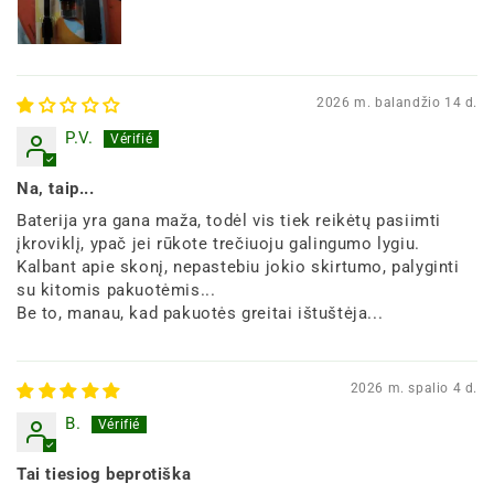
2026 m. balandžio 14 d.
P.V.
Na, taip...
Baterija yra gana maža, todėl vis tiek reikėtų pasiimti
įkroviklį, ypač jei rūkote trečiuoju galingumo lygiu.
Kalbant apie skonį, nepastebiu jokio skirtumo, palyginti
su kitomis pakuotėmis...
Be to, manau, kad pakuotės greitai ištuštėja...
2026 m. spalio 4 d.
B.
Tai tiesiog beprotiška