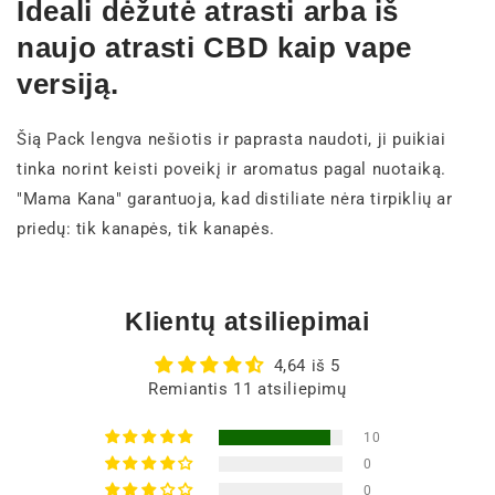
Ideali dėžutė atrasti arba iš
naujo atrasti CBD kaip vape
versiją.
Šią Pack lengva nešiotis ir paprasta naudoti, ji puikiai
tinka norint keisti poveikį ir aromatus pagal nuotaiką.
"Mama Kana" garantuoja, kad distiliate nėra tirpiklių ar
priedų: tik kanapės, tik kanapės.
Klientų atsiliepimai
4,64 iš 5
Remiantis 11 atsiliepimų
10
0
0