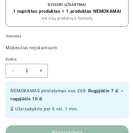
DVIGUBI UŽSAKYMAI
1 nupirktas produktas = 1 produktas NEMOKAMAI
ant visų produktų ir formatų
Vienetas
Mokesčiai neįskaičiuoti.
Kiekis
Sumažinkite
Padidinkite
CBD
CBD
Vape
Vape
NEMOKAMAS pristatymas nuo £69:
Rugpjūčio 7 d. –
Pack
Pack
kiekį
kiekį
rugpjūčio 10 d.
🌬️
🌬️
⏳ Užsisakykite per
4 val. 1 min.
Nespausdinta