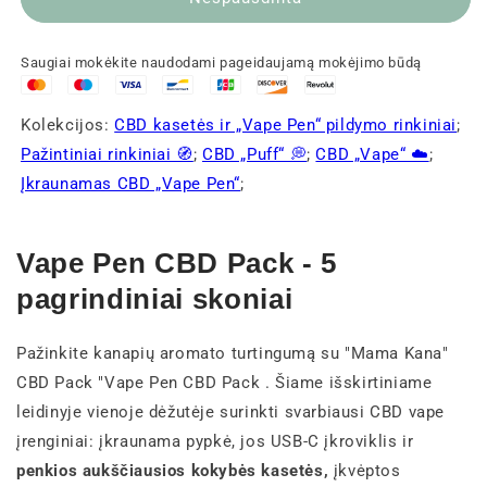
Saugiai mokėkite naudodami pageidaujamą mokėjimo būdą
Kolekcijos:
CBD kasetės ir „Vape Pen“ pildymo rinkiniai
;
Pažintiniai rinkiniai 🧭
;
CBD „Puff“ 💭
;
CBD „Vape“ ☁️
;
Įkraunamas CBD „Vape Pen“
;
Vape Pen CBD Pack - 5
pagrindiniai skoniai
Pažinkite kanapių aromato turtingumą su "Mama Kana"
CBD Pack "Vape Pen CBD Pack . Šiame išskirtiniame
leidinyje vienoje dėžutėje surinkti svarbiausi CBD vape
įrenginiai: įkraunama pypkė, jos USB-C įkroviklis ir
penkios aukščiausios kokybės kasetės,
įkvėptos