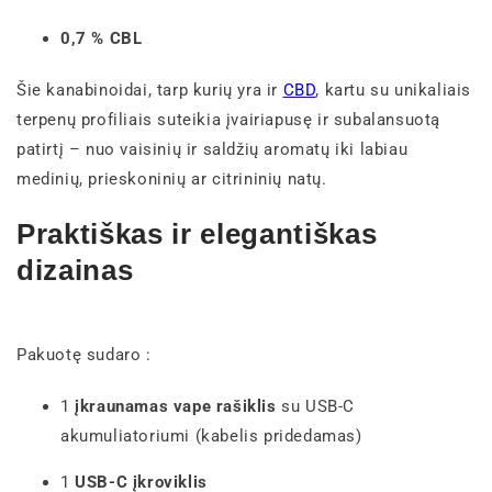
0,7 % CBL
Šie kanabinoidai, tarp kurių yra ir
CBD
, kartu su unikaliais
terpenų profiliais suteikia įvairiapusę ir subalansuotą
patirtį – nuo vaisinių ir saldžių aromatų iki labiau
medinių, prieskoninių ar citrininių natų.
Praktiškas ir elegantiškas
dizainas
Pakuotę sudaro :
1
įkraunamas vape rašiklis
su USB-C
akumuliatoriumi (kabelis pridedamas)
1
USB-C įkroviklis