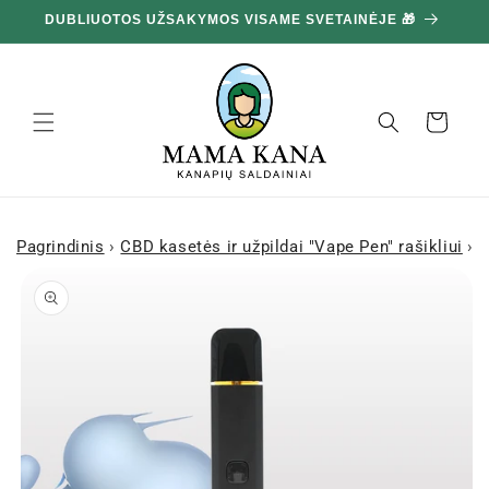
Ignoruokite
DUBLIUOTOS UŽSAKYMOS VISAME SVETAINĖJE 🎁
10
ir pereikite
prie turinio
Krepšelis
Pagrindinis
›
CBD kasetės ir užpildai "Vape Pen" rašikliui
›
C
Pereiti prie
informacijos
apie gaminį