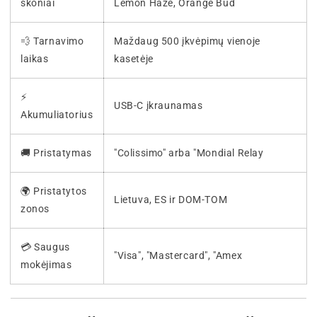
skoniai
Lemon Haze, Orange Bud
💨 Tarnavimo
Maždaug 500 įkvėpimų vienoje
laikas
kasetėje
⚡
USB-C įkraunamas
Akumuliatorius
🚚 Pristatymas
"Colissimo" arba "Mondial Relay
🌍 Pristatytos
Lietuva, ES ir DOM-TOM
zonos
💳 Saugus
"Visa", "Mastercard", "Amex
mokėjimas