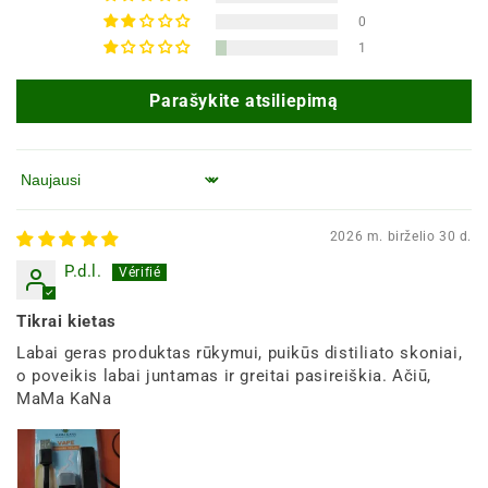
0
1
Parašykite atsiliepimą
Rūšiuoti pagal
2026 m. birželio 30 d.
P.d.l.
Tikrai kietas
Labai geras produktas rūkymui, puikūs distiliato skoniai,
o poveikis labai juntamas ir greitai pasireiškia. Ačiū,
MaMa KaNa