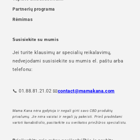
Partnerių programa
Rėmimas
Susisiekite su mumis
Jei turite klausimų ar specialių reikalavimų,
nedvejodami susisiekite su mumis el. paštu arba
telefonu:
📞 01.88.81.21.02 📧
contact@mamakana.com
Mama Kana nėra gydytoja ir negali girti savo CBD produktų
privalumų. Jie nėra vaistai ir negali jų pakeisti. Prieš pradėdami
vartoti kanabidiolio, pasitarkite su sveikatos priežiūros specialistu.