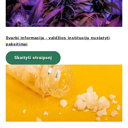
Svarbi informacija - valdžios institucijų nustatyti
pakeitimai
Skaityti straipsnį