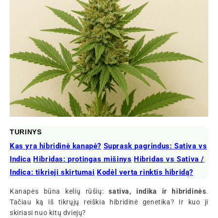
TURINYS
Kas yra hibridinė kanapė?
Suprask pagrindus: Sativa vs
Indica
Hibridas: protingas mišinys
Hibridas vs Sativa /
Indica: tikrieji skirtumai
Kodėl verta rinktis hibridą?
Kanapės būna kelių rūšių:
sativa, indika ir hibridinės
.
Tačiau ką iš tikrųjų reiškia hibridinė genetika? Ir kuo ji
skiriasi nuo kitų dviejų?