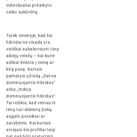
individualiai pritaikyto
vaiko sukūrimą.
Turėk omenyje, kad šie
hibridai ne visada yra
visiškai subalansuoti tarp
abiejų veislių – kai kurie
aiškiai linksta į vieną ar
kitą pusę. Kartais
pamatysi užrašą „Sativa
dominuojantis hibridas“
arba „Indica
dominuojantis hibridas“.
Tai reiškia, kad vienas iš
tėvų turi didesnę įtaką
augalo poveikiui ar
savybėms. Kai kuriais
atvejais šie profiliai taip
pat gali būti praturtinti