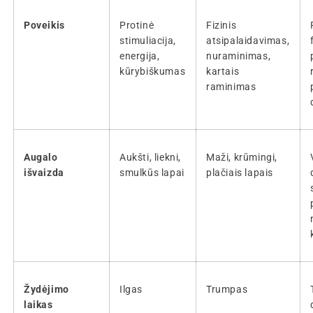
Poveikis
Protinė
Fizinis
stimuliacija,
atsipalaidavimas,
energija,
nuraminimas,
kūrybiškumas
kartais
raminimas
Augalo
Aukšti, liekni,
Maži, krūmingi,
išvaizda
smulkūs lapai
plačiais lapais
Žydėjimo
Ilgas
Trumpas
laikas