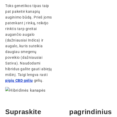
Toks genetikos tipas taip
pat pakeitė kanapių
auginimo būdą. Prieš joms
patenkant į rinką, reikėjo
rinktis tarp greitai
augančio augalo
(dažniausiai Indica) ir
augalo, kuris suteikia
daugiau smegenų
poveikio (dažniausiai
Sativa). Naudodami
hibridus galite gauti abiejų
mišinį. Taigi lengva rasti
pigių CBD gėlių
gėlių.
Supraskite pagrindinius