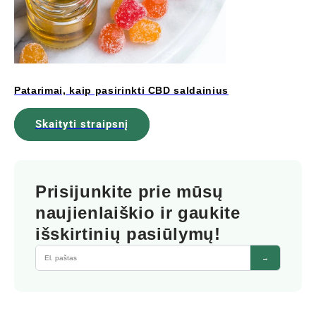
Patarimai, kaip pasirinkti CBD saldainius
Skaityti straipsnį
Prisijunkite prie mūsų
naujienlaiškio ir gaukite
išskirtinių pasiūlymų!
→