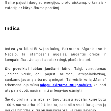
Galite pajusti daugiau energijos, proto aiškumą, o kartais -
euforiją ar kūrybiškumo postūmį.
Indica
Indica yra kilusi iš Azijos kalnų, Pakistano, Afganistano ir
Nepalo. Tai stambesnis augalas, augantis greitai ir
kompaktiškai. Jo lapai labai skirtingi, platūs ir stori.
Šie poveikiai labiau jaučiami kūne.
Taigi, vartodamas
„Indica“ veislę, gali pajusti raumenų atsipalaidavimą,
sunkumo jausmą arba norą miegoti. Tai veislė, kurią „Mama“
rekomenduoja mūsų
miegui skirtame CBD produkte
, kai nori
atsipalaiduoti, nusiraminti ar lengviau užmigti.
Šie du profiliai yra labai skirtingi, tačiau augalai, kurie būtų
100 % sativa arba 100 % indika, pasitaiko retai. Dauguma jų
jau yra hibridai, kurių pusiausvyra yra įvairaus laipsnio.