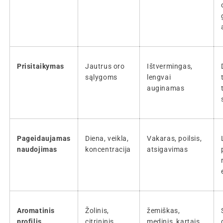
Prisitaikymas
Jautrus oro
Ištvermingas,
sąlygoms
lengvai
auginamas
Pageidaujamas
Diena, veikla,
Vakaras, poilsis,
naudojimas
koncentracija
atsigavimas
Aromatinis
Žolinis,
žemiškas,
profilis
citrininis,
medinis, kartais