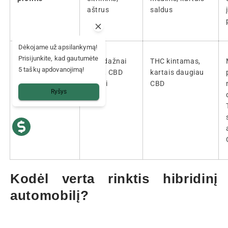
aštrus
saldus
Dėkojame už apsilankymą!
Prisijunkite, kad gautumėte
Kanabinoidų
THC dažnai
THC kintamas,
5 taškų apdovanojimą!
kiekis
daug, CBD
kartais daugiau
mažai
CBD
Ryšys
Kodėl verta rinktis hibridinį
automobilį?