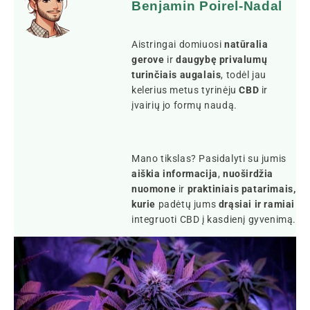
Benjamin Poirel-Nadal
Aistringai domiuosi
natūralia
gerove
ir
daugybę privalumų
turinčiais augalais
, todėl jau
kelerius metus tyrinėju
CBD
ir
įvairių jo formų naudą.
Mano tikslas? Pasidalyti su jumis
aiškia informacija
,
nuoširdžia
nuomone
ir
praktiniais patarimais,
kurie
padėtų jums
drąsiai ir ramiai
integruoti CBD į kasdienį gyvenimą.