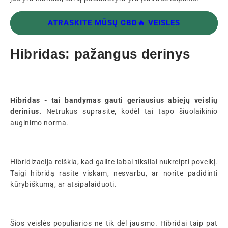
ATRASKITE MŪSŲ CBD🔥 VEISLES
Hibridas: pažangus derinys
Hibridas - tai bandymas gauti geriausius abiejų veislių
derinius.
Netrukus suprasite, kodėl tai tapo šiuolaikinio
auginimo norma.
Hibridizacija reiškia, kad galite labai tiksliai nukreipti poveikį.
Taigi hibridą rasite viskam, nesvarbu, ar norite padidinti
kūrybiškumą, ar atsipalaiduoti.
Šios veislės populiarios ne tik dėl jausmo. Hibridai taip pat