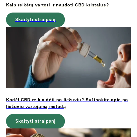
Kaip reikėtų vartoti ir naudoti CBD kristalus?
Skaityti straipsnį
Kodėl CBD reikia dėti po liežuviu? Sužinokite apie po
liežuviu vartojamą metodą
Skaityti straipsnį