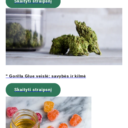
Skaityti straipsnį
" Gorilla Glue veislė: savybės ir kilmė
Skaityti straipsnį