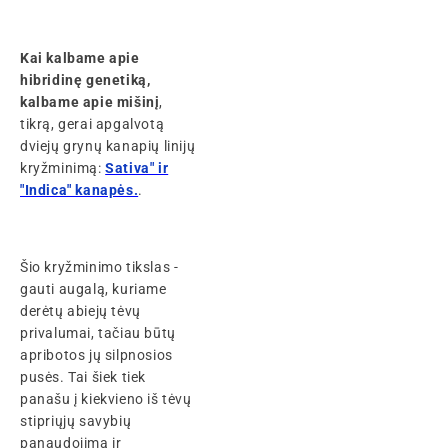
Kai kalbame apie
hibridinę genetiką,
kalbame apie mišinį
,
tikrą, gerai apgalvotą
dviejų grynų kanapių linijų
kryžminimą:
Sativa" ir
"Indica" kanapės.
.
Šio kryžminimo tikslas -
gauti augalą, kuriame
derėtų abiejų tėvų
privalumai, tačiau būtų
apribotos jų silpnosios
pusės. Tai šiek tiek
panašu į kiekvieno iš tėvų
stipriųjų savybių
panaudojimą ir