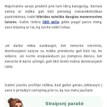
Neprivalote savęs priskirti prie tam tikrų kategorijų. Kartais
sativa ar indika gali būti pernelyg vienareikšmiškas
pasirinkimas, todėl
hibridas suteikia daugiau manevravimo
laisvės
. Galite rinktis
CBD gėlių
gėles pagal paros metą,
savo būseną ar tai, ką norite veikti toliau.
Jei darbe reikia susikaupti, bet nenorite nervintis,
dominuojanti satyva su indika prieskoniu gali būti tai, ko
ieškote. Jei norite atsipalaiduoti po įtemptos dienos, bet
nenorite iš karto užmigti, gali tikti švelni Indica dominuojanti
rūšis.
Galimi įvairūs profiliai reiškia, kad galite geriau įsiklausyti į
save ir pritaikyti vartojimą prie to, ką tuo metu jaučiate.
Straipsnį parašė