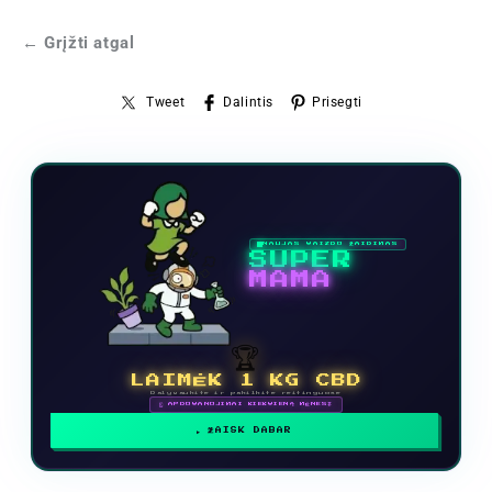
← Grįžti atgal
Tweet
Dalintis
Prisegti
NAUJAS VAIZDO ŽAIDIMAS
SUPER
MAMA
🏆
LAIMĖK 1 KG CBD
Dalyvaukite ir pakilkite reitinguose
🗓 APDOVANOJIMAI KIEKVIENĄ MĖNESĮ
ŽAISK DABAR