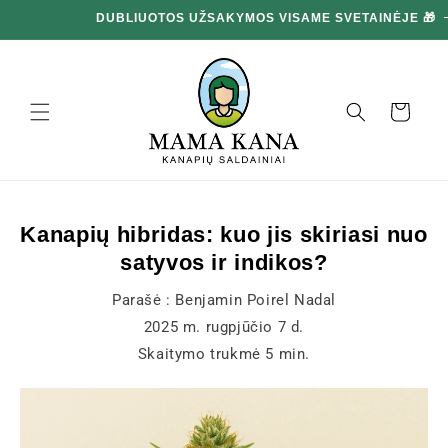
Ignoruokite
ir pereikite
prie turinio
Krepšelis
Kanapių hibridas: kuo jis skiriasi nuo
satyvos ir indikos?
Parašė :
Benjamin Poirel Nadal
2025 m. rugpjūčio 7 d.
Skaitymo trukmė
5
min.