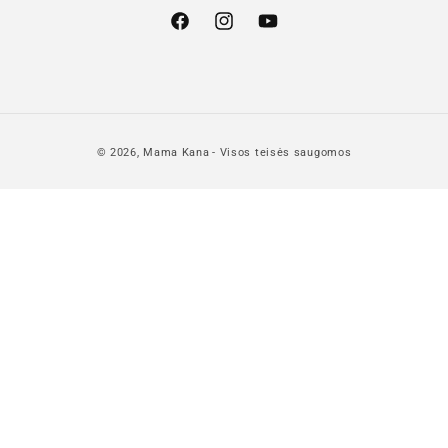
"Facebook"
"Instagram"
"YouTube"
© 2026,
Mama Kana
- Visos teisės saugomos