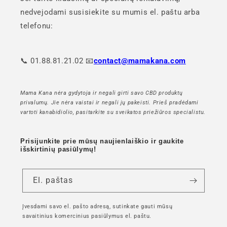
nedvejodami susisiekite su mumis el. paštu arba
telefonu:
📞 01.88.81.21.02 📧
contact@mamakana.com
Mama Kana nėra gydytoja ir negali girti savo CBD produktų
privalumų. Jie nėra vaistai ir negali jų pakeisti. Prieš pradėdami
vartoti kanabidiolio, pasitarkite su sveikatos priežiūros specialistu.
Prisijunkite prie mūsų naujienlaiškio ir gaukite
išskirtinių pasiūlymų!
El. paštas
Įvesdami savo el. pašto adresą, sutinkate gauti mūsų
savaitinius komercinius pasiūlymus el. paštu.