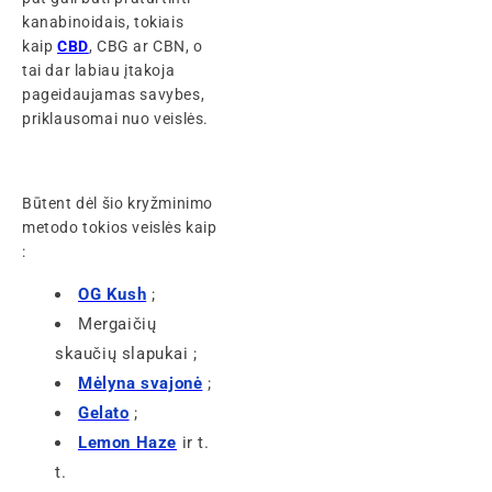
kanabinoidais, tokiais
kaip
CBD
, CBG ar CBN, o
tai dar labiau įtakoja
pageidaujamas savybes,
priklausomai nuo veislės.
Būtent dėl šio kryžminimo
metodo tokios veislės kaip
:
OG Kush
;
Mergaičių
skaučių slapukai ;
Mėlyna svajonė
;
Gelato
;
Lemon Haze
ir t.
t.