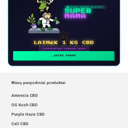
NAUJAS VAIZDO ŽAIDIMAS
SUPER
MAMA
🏆
LAIMĖK 1 KG CBD
Dalyvaukite ir pakilkite reitinguose
🗓 APDOVANOJIMAI KIEKVIENĄ MĖNESĮ
ŽAISK DABAR
Mūsų pavyzdiniai produktai
Amnesia CBD
OG Kush CBD
Purple Haze CBD
Cali CBD