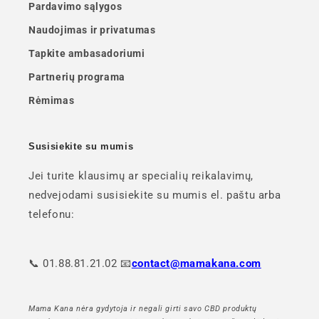
Pardavimo sąlygos
Naudojimas ir privatumas
Tapkite ambasadoriumi
Partnerių programa
Rėmimas
Susisiekite su mumis
Jei turite klausimų ar specialių reikalavimų,
nedvejodami susisiekite su mumis el. paštu arba
telefonu:
📞 01.88.81.21.02 📧
contact@mamakana.com
Mama Kana nėra gydytoja ir negali girti savo CBD produktų