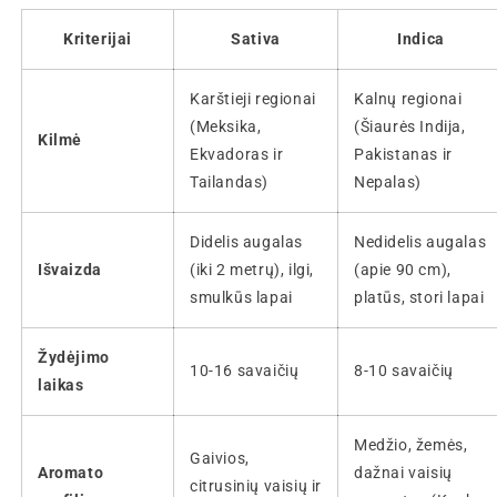
Kriterijai
Sativa
Indica
Karštieji regionai
Kalnų regionai
(Meksika,
(Šiaurės Indija,
Kilmė
Ekvadoras ir
Pakistanas ir
Tailandas)
Nepalas)
Didelis augalas
Nedidelis augalas
Išvaizda
(iki 2 metrų), ilgi,
(apie 90 cm),
smulkūs lapai
platūs, stori lapai
Žydėjimo
10-16 savaičių
8-10 savaičių
laikas
Medžio, žemės,
Gaivios,
Aromato
dažnai vaisių
citrusinių vaisių ir