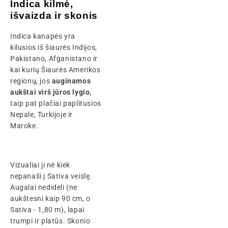
Indica kilmė,
išvaizda ir skonis
Indica kanapės yra
kilusios iš šiaurės Indijos,
Pakistano, Afganistano ir
kai kurių Šiaurės Amerikos
regionų, jos
auginamos
aukštai virš jūros lygio,
taip pat plačiai paplitusios
Nepale, Turkijoje ir
Maroke.
Vizualiai ji nė kiek
nepanaši į Sativa veislę.
Augalai nedideli (ne
aukštesni kaip 90 cm, o
Sativa - 1,80 m), lapai
trumpi ir platūs. Skonio