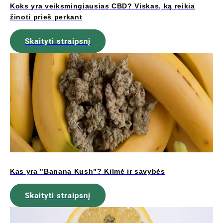
Koks yra veiksmingiausias CBD? Viskas, ką reikia
žinoti prieš perkant
Skaityti straipsnį
Kas yra "Banana Kush"? Kilmė ir savybės
Skaityti straipsnį