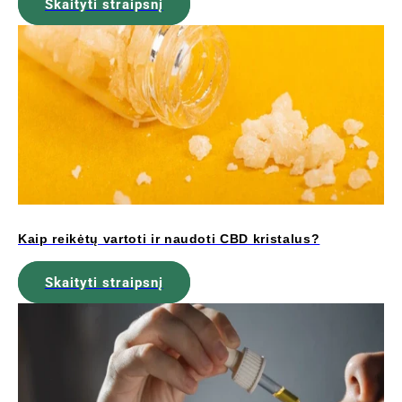
Skaityti straipsnį
Kaip reikėtų vartoti ir naudoti CBD kristalus?
Skaityti straipsnį