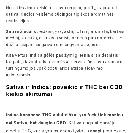
Nors kiekviena veislė turi savo terpenų profilį, paprastai
sativa
ir
indica
veislėms būdingos tipiškos aromatinės
tendencijos.
Sativa žiedai
skleidžia gyvą, aštrų, citrinų aromatą, kartais
medinį, su pušų, citrusinių vaisių ar net pipirų natomis. Jie
dažnai siejami su gaivumo ir lengvumo pojūčiu.
Kita vertus,
Indica gėlės
pasižymi gilesniais, saldesniais
kvapais, dažnai vaisių, žemės ar dervos. Dėl savo aromato
turtingumo jos ypač populiarios atsipalaidavimo
akimirkomis.
Sativa ir Indica: poveikio ir THC bei CBD
kiekio skirtumai
Indica kanapėse THC vidutiniškai yra šiek tiek mažiau
nei Sativa, bet daugiau CBD.
Sativa augalai garsėja
dideliu THC, kuris yra psichoaktyvioji kanapių molekulė,