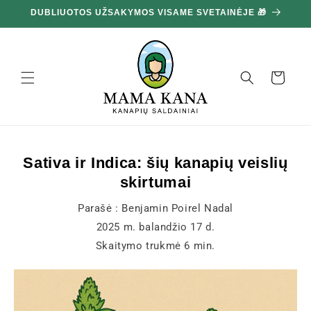
Ignoruokite
ir pereikite
prie turinio
Krepšelis
Sativa ir Indica: šių kanapių veislių
skirtumai
Parašė :
Benjamin Poirel Nadal
2025 m. balandžio 17 d.
Skaitymo trukmė
6
min.