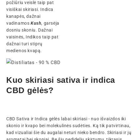
požiūriu veislė taip pat
visiškai skiriasi. Indica
kanapės, dažnai
vadinamos
Kush
, garsėja
dosniu skoniu. Dažnai
vaisinės, Indikos taip pat
dažnai turi stiprų
medienos kvapą.
Kuo skiriasi sativa ir indica
CBD gėlės?
CBD Sativa ir Indica gėlės labai skiriasi - nuo išvaizdos iki
skonio ir kvapo bei molekulinės sudėties. Ką tik patvirtinau,
kad vizualiai šie du augalai neturi nieko bendro. Skiriasi ir jų
aromatai bei skoniai. Be šių nedidelių skirtumų, tikrasis