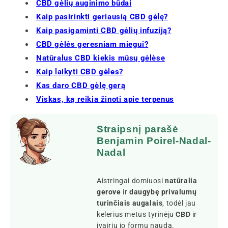
CBD gėlių auginimo būdai
Kaip pasirinkti geriausią CBD gėlę?
Kaip pasigaminti CBD gėlių infuziją?
CBD gėlės geresniam miegui?
Natūralus CBD kiekis mūsų gėlėse
Kaip laikyti CBD gėles?
Kas daro CBD gėlę gerą
Viskas, ką reikia žinoti apie terpenus
Straipsnį parašė
Benjamin Poirel-Nadal-
Nadal
Aistringai domiuosi
natūralia
gerove
ir
daugybę privalumų
turinčiais augalais
, todėl jau
kelerius metus tyrinėju
CBD
ir
įvairių jo formų naudą.