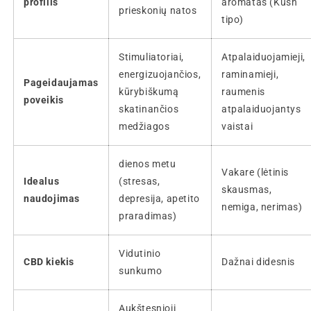
profilis
aromatas (Kush
prieskonių natos
tipo)
Stimuliatoriai,
Atpalaiduojamieji,
energizuojančios,
raminamieji,
Pageidaujamas
kūrybiškumą
raumenis
poveikis
skatinančios
atpalaiduojantys
medžiagos
vaistai
dienos metu
Vakare (lėtinis
Idealus
(stresas,
skausmas,
naudojimas
depresija, apetito
nemiga, nerimas)
praradimas)
Vidutinio
CBD kiekis
Dažnai didesnis
sunkumo
Aukštesnioji