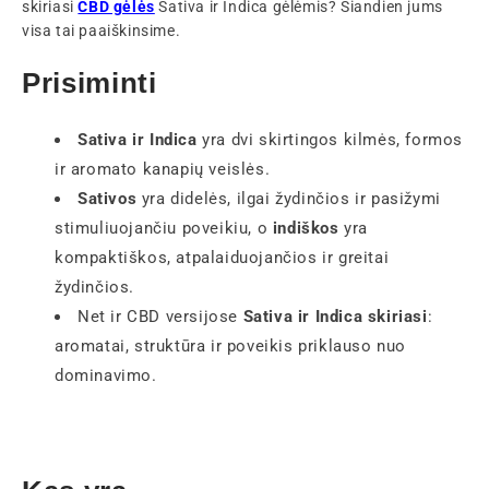
skiriasi
CBD gėlės
Sativa ir Indica gėlėmis? Šiandien jums
visa tai paaiškinsime.
Prisiminti
Sativa ir Indica
yra dvi skirtingos kilmės, formos
ir aromato kanapių veislės.
Sativos
yra didelės, ilgai žydinčios ir pasižymi
stimuliuojančiu poveikiu, o
indiškos
yra
kompaktiškos, atpalaiduojančios ir greitai
žydinčios.
Net ir CBD versijose
Sativa ir Indica skiriasi
:
aromatai, struktūra ir poveikis priklauso nuo
dominavimo.