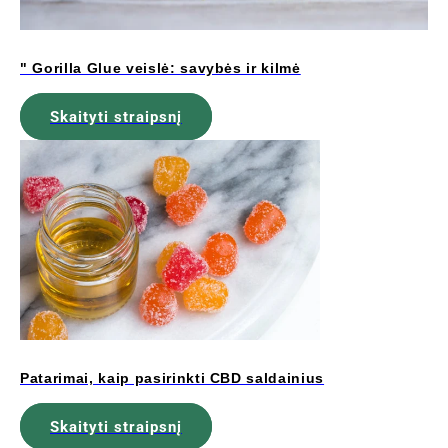
" Gorilla Glue veislė: savybės ir kilmė
Skaityti straipsnį
Patarimai, kaip pasirinkti CBD saldainius
Skaityti straipsnį