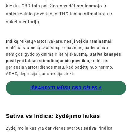
kiekiu. CBD taip pat žinomas dėl raminamojo ir
antistresinio poveikio, o THC labiau stimuliuoja ir
sukelia euforiją.
Indiką
reikėtų vartoti vakare,
nes ji veikia raminamai
,
malšina raumenų skausmą ir spazmus, padeda nuo
nemigos, gydo pykinimą ir lėtinį skausmą.
Sativa kanapės
pasižymi labiau stimuliuojančiu poveikiu
, todėl jas
geriausia vartoti dienos metu, kad padėtų nuo nerimo,
ADHD, depresijos, anoreksijos ir kt.
IŠBANDYTI MŪSŲ CBD GĖLES ⚡️
Sativa vs Indica: žydėjimo laikas
Žydėjimo laikas yra dar vienas svarbus
sativa
ir
indica