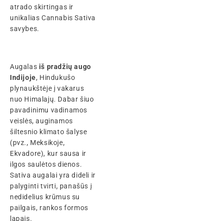
atrado skirtingas ir
unikalias Cannabis Sativa
savybes.
Augalas
iš pradžių augo
Indijoje
, Hindukušo
plynaukštėje į vakarus
nuo Himalajų. Dabar šiuo
pavadinimu vadinamos
veislės, auginamos
šiltesnio klimato šalyse
(pvz., Meksikoje,
Ekvadore), kur sausa ir
ilgos saulėtos dienos.
Sativa augalai yra dideli ir
palyginti tvirti, panašūs į
nedidelius krūmus su
pailgais, rankos formos
lapais.