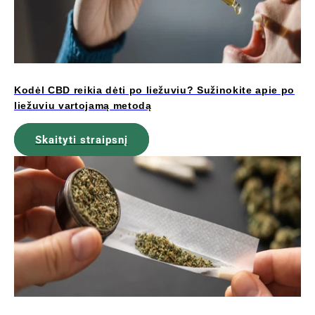
Kodėl CBD reikia dėti po liežuviu? Sužinokite apie po
liežuviu vartojamą metodą
Skaityti straipsnį