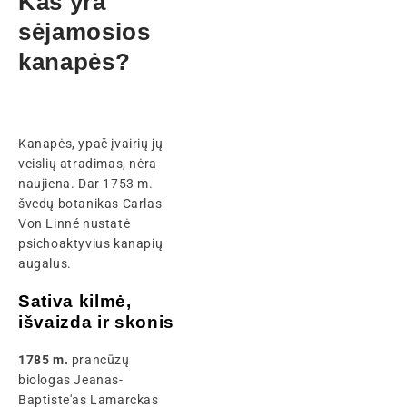
Kas yra
sėjamosios
kanapės?
Kanapės, ypač įvairių jų
veislių atradimas, nėra
naujiena. Dar 1753 m.
švedų botanikas Carlas
Von Linné nustatė
psichoaktyvius kanapių
augalus.
Sativa kilmė,
išvaizda ir skonis
1785 m.
prancūzų
biologas Jeanas-
Baptiste'as Lamarckas