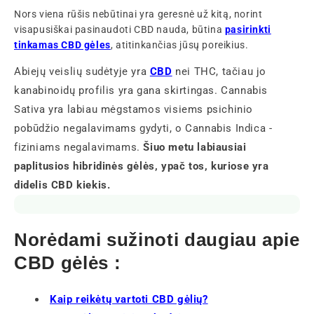
Nors viena rūšis nebūtinai yra geresnė už kitą, norint
visapusiškai pasinaudoti CBD nauda, būtina
pasirinkti
tinkamas CBD gėles
, atitinkančias jūsų poreikius.
Abiejų veislių sudėtyje yra
CBD
nei THC, tačiau jo
kanabinoidų profilis yra gana skirtingas. Cannabis
Sativa yra labiau mėgstamos visiems psichinio
pobūdžio negalavimams gydyti, o Cannabis Indica -
fiziniams negalavimams.
Šiuo metu labiausiai
paplitusios hibridinės gėlės, ypač tos, kuriose yra
didelis CBD kiekis.
Norėdami sužinoti daugiau apie
CBD gėlės :
Kaip reikėtų vartoti CBD gėlių?