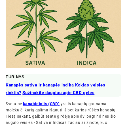
TURINYS
Kanapės sativa ir kanapės indika
Kokias veisles
rinktis?
Sužinokite daugiau apie CBD gėles
Svetainė
kanabidiolis (CBD)
yra iš kanapių gaunama
molekulė, kurią galima išgauti iš bet kurios rūšies kanapių.
Tiesą sakant, galbūt esate girdėję apie dvi pagrindines šio
augalo veisles - Sativa ir Indica? Tačiau ar žinote, kuo