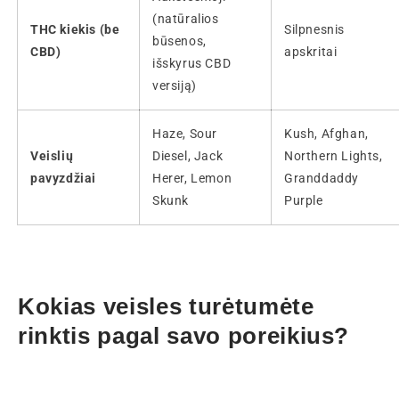
(natūralios
THC kiekis (be
Silpnesnis
būsenos,
CBD)
apskritai
išskyrus CBD
versiją)
Haze, Sour
Kush, Afghan,
Veislių
Diesel, Jack
Northern Lights,
pavyzdžiai
Herer, Lemon
Granddaddy
Skunk
Purple
Kokias veisles turėtumėte
rinktis pagal savo poreikius?