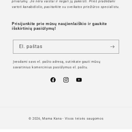
privalumų. Jie nėra vaistai ir negali jų pakeisti. Prieš pradėdami
vartoti kanabidiolio, pasitarkite su sveikatos priežiūros specialistu.
Prisijunkite prie mūsų naujienlaiškio ir gaukite
išskirtinių pasiūlymų!
El. paštas
Įvesdami savo el. pašto adresą, sutinkate gauti mūsų
savaitinius komercinius pasiūlymus el. paštu.
"Facebook"
"Instagram"
"YouTube"
© 2026,
Mama Kana
- Visos teisės saugomos