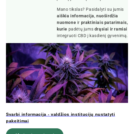
Mano tikslas? Pasidalyti su jumis
aiškia informacija
,
nuoširdžia
nuomone
ir
praktiniais patarimais,
kurie
padėtų jums
drąsiai ir ramiai
integruoti CBD į kasdienį gyvenimą.
Svarbi informacija - valdžios institucijų nustatyti
pakeitimai