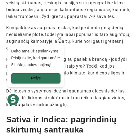
veislių skirtumas, tiesiogiai susijęs su jų geografine kilme.
Indica
veislės, augančios kalnuotuose regionuose, kur metų
laikai trumpesni, žydi greitai, paprastai 7-9 savaites.
Kompaktiškas augimas reiškia, kad jie duoda gerą derlių
nedideliame plote, todėl yra labai populiarūs tarp augintojų,
auginančių kambaryje, arba tų, kurie nori gauti greitesnį
derlių.
Dėkojame už apsilankymą!
Prisijunkite, kad gautumėte
Kita vertus,
Sativa
veislės ilgiau pasiekia brandą - jos žydi
5 taškų apdovanojimą!
nuo 10 iki 16 savaičių. Kodėl taip yra? Todėl, kad jos
prisitaikiusios prie ekvatorinio klimato, kur dienos ilgos ir
Ryšys
stabilios ištisus metus.
Dėl lėtesnio vystymosi dažnai gaunamas didesnis derlius,
tačiau dėl lieknos struktūros ir lapų reikia daugiau vietos,
kad augalas visiškai užaugtų.
Sativa ir Indica: pagrindinių
skirtumų santrauka