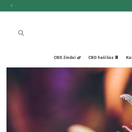
Ignoruokite
ir pereikite
prie turinio
CBD žiedai 🌿
CBD hašišas 🍫
Ka