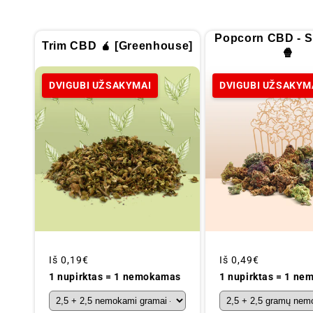
Popcorn CBD - S
Trim CBD 🧉 [Greenhouse]
🍿
DVIGUBI UŽSAKYMAI
DVIGUBI UŽSAKYM
Įprastinė
Iš
0,19€
Įprastinė
Iš
0,49€
kaina
kaina
1 nupirktas = 1 nemokamas
1 nupirktas = 1 n