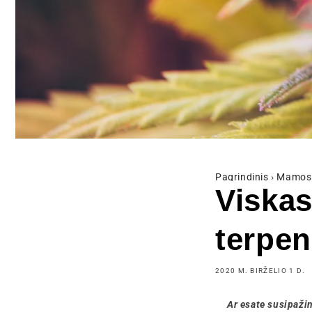
Pagrindinis
›
Mamos 
Viskas
terpe
2020 M. BIRŽELIO 1 D.
Ar esate susipažin