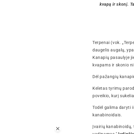
kvapą ir skonį. T
Terpenai (vok. „Terpe
daugelis augalų, ypa
Kanapių pasaulyje ji
kvapams ir skonio ni
Dėl pažangių kanapi
Keletas tyrimų parod
poveikio, kurį sukeli
Todėl galima daryti i
kanabinoidais.
Įvairių kanabinoidų, 