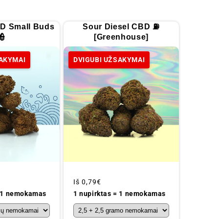
D Small Buds
Sour Diesel CBD ⛽
👮
[Greenhouse]
SAKYMAI
DVIGUBI UŽSAKYMAI
Įprastinė
Iš
0,79€
kaina
= 1 nemokamas
1 nupirktas = 1 nemokamas