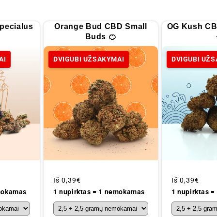
pecialus
Orange Bud CBD Small
OG Kush CB
Buds 🍊
AI
DVIGUBI UŽSAKYMAI
DVIGUBI UŽ
Įprastinė
Iš
0,39€
Įprastinė
Iš
0,39€
kaina
kaina
1 nupirktas 
emokamas
1 nupirktas = 1 nemokamas