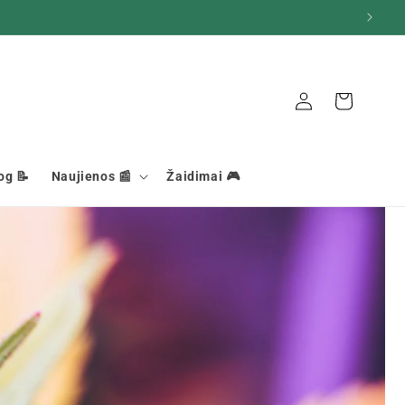
Ryšys
Krepšelis
og 📝
Naujienos 📰
Žaidimai 🎮