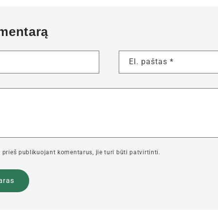
omentarą
El. paštas
*
prieš publikuojant komentarus, jie turi būti patvirtinti.