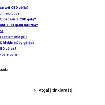
vartoti CBD gėlių?
ginimo būdai
kti geriausią CBD gėlę?
inti CBD gėlių infuziją?
ica
eresniam miegui?
D kiekis mūsų gėlėse
 CBD gėles?
 gėlę gerą
ipsniu
Atgal į tinklaraštį