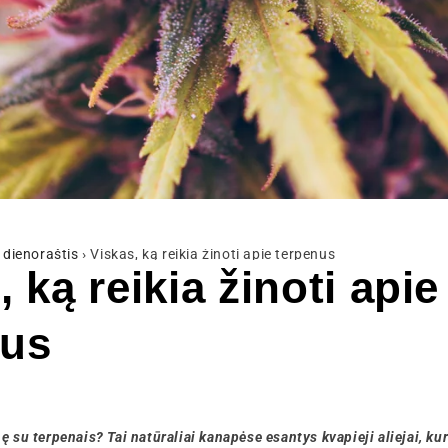
dienoraštis
›
Viskas, ką reikia žinoti apie terpenus
, ką reikia žinoti apie
nus
ę su terpenais? Tai natūraliai kanapėse esantys kvapieji aliejai, ku