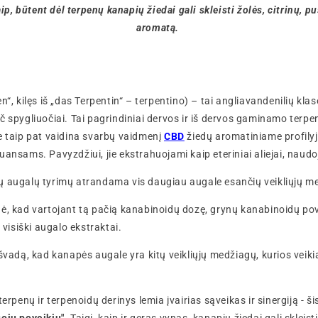
aip, būtent dėl terpenų kanapių žiedai gali skleisti žolės, citrinų, p
aromatą.
n“, kilęs iš „das Terpentin“ – terpentino) – tai angliavandenilių kla
č spygliuočiai. Tai pagrindiniai dervos ir iš dervos gaminamo terp
e taip pat vaidina svarbų vaidmenį
CBD
žiedų aromatiniame profilyje
uansams. Pavyzdžiui, jie ekstrahuojami kaip eteriniai aliejai, naudo
ų augalų tyrimų atrandama vis daugiau augale esančių veikliųjų m
ė, kad vartojant tą pačią kanabinoidų dozę, grynų kanabinoidų pove
a visiški augalo ekstraktai.
švadą, kad kanapės augale yra kitų veikliųjų medžiagų, kurios veiki
terpenų ir terpenoidų derinys lemia įvairias sąveikas ir sinergiją - ši