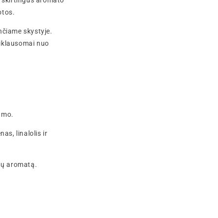
ti skirtingus aromato
otos
.
ančiame skystyje.
priklausomai nuo
umo.
s, linalolis ir
iedų aromatą.