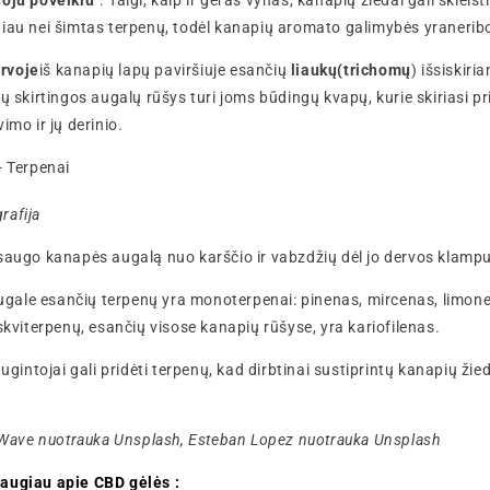
uoju poveikiu"
. Taigi, kaip ir geras vynas, kanapių žiedai gali skleis
iau nei šimtas terpenų, todėl kanapių aromato galimybės yra
nerib
rvoje
iš kanapių lapų paviršiuje esančių
liaukų
(trichomų
) išsiskiri
nų skirtingos augalų rūšys turi joms būdingų kvapų, kurie skiriasi 
imo ir jų derinio.
rafija
psaugo kanapės augalą nuo karščio ir vabzdžių dėl jo dervos klamp
le esančių terpenų yra monoterpenai: pinenas, mircenas, limonena
skviterpenų, esančių visose kanapių rūšyse, yra kariofilenas.
augintojai gali pridėti terpenų, kad dirbtinai sustiprintų kanapių ž
n Wave nuotrauka Unsplash, Esteban Lopez nuotrauka Unsplash
augiau apie CBD gėlės :