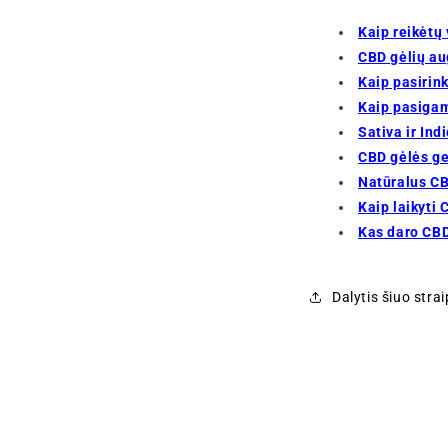
Kaip reikėtų 
CBD gėlių au
Kaip pasirin
Kaip pasigam
Sativa ir Ind
CBD gėlės g
Natūralus CB
Kaip laikyti
Kas daro CBD
Dalytis šiuo stra