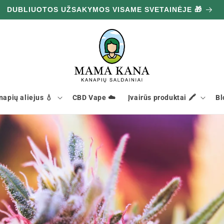
DUBLIUOTOS UŽSAKYMOS VISAME SVETAINĖJE 🎁
napių aliejus 💧
CBD Vape ☁️
Įvairūs produktai 🖍️
Bl