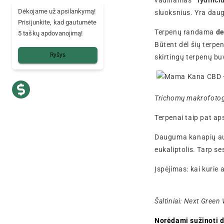
vadinamas "
lydinči
Dėkojame už apsilankymą!
sluoksnius. Yra daug
Prisijunkite, kad gautumėte
Terpenų randama
de
5 taškų apdovanojimą!
Būtent dėl šių terpe
Ryšys
skirtingų terpenų buv
Trichomų makrofotog
Terpenai taip pat a
Dauguma kanapių auga
eukaliptolis. Tarp se
Įspėjimas: kai kurie 
Šaltiniai: Next Gree
Norėdami sužinoti d