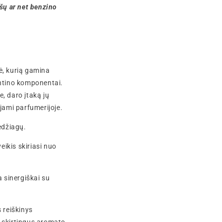
ušų ar net benzino
sė, kurią gamina
entino komponentai.
, daro įtaką jų
jami parfumerijoje.
edžiagų.
ikis skiriasi nuo
a sinergiškai su
s reiškinys