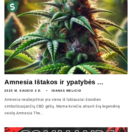
Amnesia Ištakos ir ypatybės ...
2025 M. SAUSIO 3 D.
IDANAS MELICIO
Amnesia neabejotinai yra viena iš labiausiai šiandien
simbolizuojančių CBD gėlių. Mama kviečia atrasti šią legendinę
veislę.Amnesia The...