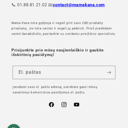
📞 01.88.81.21.02 📧
contact@mamakana.com
Mama Kana nėra gydytoja ir negali girti savo CBD produktų
privalumų. Jie nėra vaistai ir negali jų pakeisti. Prieš pradėdami
vartoti kanabidiolio, pasitarkite su sveikatos priežiūros specialistu.
Prisijunkite prie mūsų naujienlaiškio ir gaukite
išskirtinių pasiūlymų!
El. paštas
Įvesdami savo el. pašto adresą, sutinkate gauti mūsų
savaitinius komercinius pasiūlymus el. paštu.
"Facebook"
"Instagram"
"YouTube"