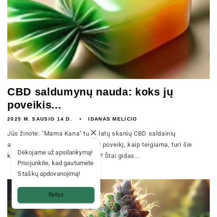
CBD saldumynų nauda: koks jų
poveikis...
2025 M. SAUSIO 14 D.
IDANAS MELICIO
Jūs žinote: "Mama Kana" turi platų skanių CBD saldainių
asortimentą. Bet ar žinote, kokį poveikį, kaip teigiama, turi šie
Dėkojame už apsilankymą!
kanabidiolio turintys skanėstai? Štai gidas...
Prisijunkite, kad gautumėte
5 taškų apdovanojimą!
Ryšys