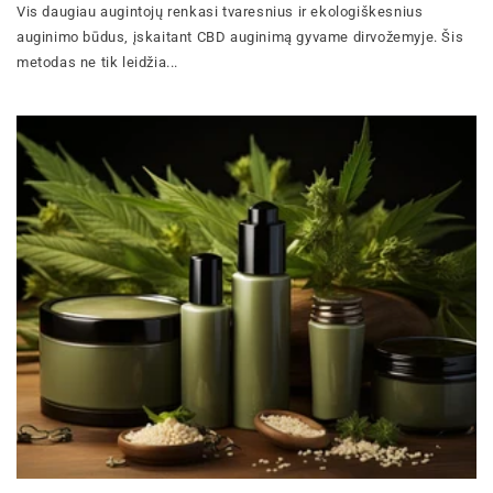
Vis daugiau augintojų renkasi tvaresnius ir ekologiškesnius
auginimo būdus, įskaitant CBD auginimą gyvame dirvožemyje. Šis
metodas ne tik leidžia...