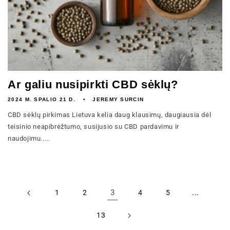
Ar galiu nusipirkti CBD sėklų?
2024 M. SPALIO 21 D.
JEREMY SURCIN
CBD sėklų pirkimas Lietuva kelia daug klausimų, daugiausia dėl
teisinio neapibrėžtumo, susijusio su CBD pardavimu ir
naudojimu.....
3
...
1
2
4
5
13