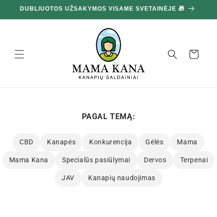
Ignoruokite
100 G DOVANA UŽ KIEKVIENUS IŠLEISTUS 100 € 🔥
ir pereikite
prie turinio
Krepšelis
PAGAL TEMĄ:
CBD
Kanapės
Konkurencija
Gėlės
Mama
Mama Kana
Specialūs pasiūlymai
Dervos
Terpenai
JAV
Kanapių naudojimas