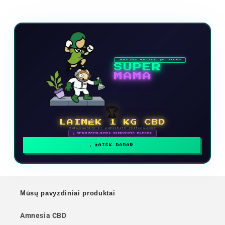
NAUJAS VAIZDO ŽAIDIMAS
SUPER
MAMA
🏆
LAIMĖK 1 KG CBD
Dalyvaukite ir pakilkite reitinguose
🗓 APDOVANOJIMAI KIEKVIENĄ MĖNESĮ
ŽAISK DABAR
Mūsų pavyzdiniai produktai
Amnesia CBD