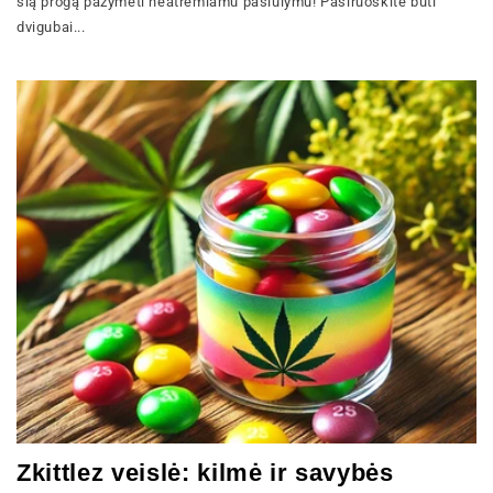
šią progą pažymėti neatremiamu pasiūlymu! Pasiruoškite būti
dvigubai...
Zkittlez veislė: kilmė ir savybės