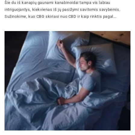
Šie du iš kanapių gaunami kanabinoidai tampa vis labiau
intriguojantys, kiekvienas iš jų pasižymi savitomis savybėmis.
Sužinokime, kuo CBG skiriasi nuo CBD ir kaip rinktis pagal...