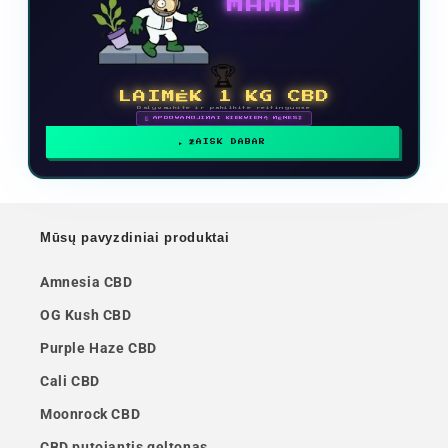
MAMA
🏆
LAIMĖK 1 KG CBD
Dalyvaukite ir pakilkite reitinguose
🗓 APDOVANOJIMAI KIEKVIENĄ MĖNESĮ
ŽAISK DABAR
Mūsų pavyzdiniai produktai
Amnesia CBD
OG Kush CBD
Purple Haze CBD
Cali CBD
Moonrock CBD
CBD putojantis geltonas