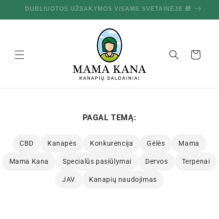
Ignoruokite
DUBLIUOTOS UŽSAKYMOS VISAME SVETAINĖJE 🎁
10
ir pereikite
prie turinio
Krepšelis
PAGAL TEMĄ:
CBD
Kanapės
Konkurencija
Gėlės
Mama
Mama Kana
Specialūs pasiūlymai
Dervos
Terpenai
JAV
Kanapių naudojimas