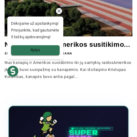
Dėkojame už apsilankymą!
Prisijunkite, kad gautumėte
5 taškų apdovanojimą!
Nuo kanapių ir Amerikos susitikimo...
Ryšys
2020 M. KOVO 8 D.
MAMA KANA
Nuo kanapių ir Amerikos susidūrimo iki jų santykių raidosAmerikos
įkūrėjai buvo susipažinę su kanapėmis. Kai išsilaipino Kristupas
Kolumbas, kanapės buvo antra pagal...
NAUJAS VAIZDO ŽAIDIMAS
SUPER