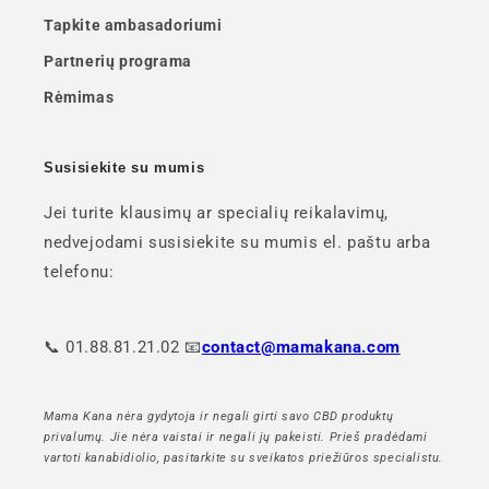
Tapkite ambasadoriumi
Partnerių programa
Rėmimas
Susisiekite su mumis
Jei turite klausimų ar specialių reikalavimų,
nedvejodami susisiekite su mumis el. paštu arba
telefonu:
📞 01.88.81.21.02 📧
contact@mamakana.com
Mama Kana nėra gydytoja ir negali girti savo CBD produktų
privalumų. Jie nėra vaistai ir negali jų pakeisti. Prieš pradėdami
vartoti kanabidiolio, pasitarkite su sveikatos priežiūros specialistu.