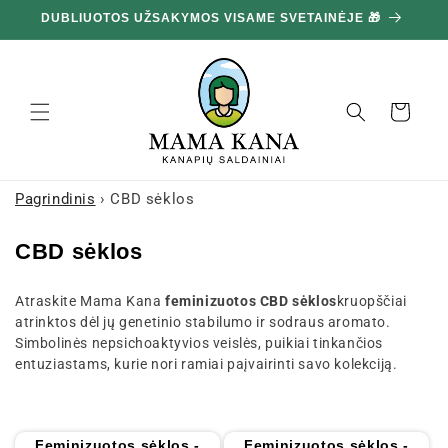
Ignoruokite
DUBLIUOTOS UŽSAKYMOS VISAME SVETAINĖJE 🎁
10
ir pereikite
prie turinio
Krepšelis
Pagrindinis
›
CBD sėklos
K
CBD sėklos
o
Atraskite Mama Kana
feminizuotos CBD sėklos
kruopščiai
l
atrinktos dėl jų genetinio stabilumo ir sodraus aromato.
e
Simbolinės nepsichoaktyvios veislės, puikiai tinkančios
k
entuziastams, kurie nori ramiai paįvairinti savo kolekciją.
c
i
j
Feminizuotos sėklos -
Feminizuotos sėklos -