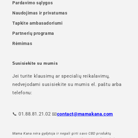
Pardavimo sąlygos
Naudojimas ir privatumas
Tapkite ambasadoriumi
Partnerių programa
Rėmimas
Susisiekite su mumis
Jei turite klausimų ar specialių reikalavimų,
nedvejodami susisiekite su mumis el. paštu arba
telefonu:
📞 01.88.81.21.02 📧
contact@mamakana.com
Mama Kana nėra gydytoja ir negali girti savo CBD produktų