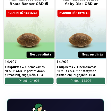
Bruce Banner CBD 🟢
Moby Dick CBD 🐋
a
:
DVIGUBI UŽSAKYMAI
DVIGUBI UŽSAKYMAI
Nespausdinta
Nespausdinta
Įprastinė
14,90€
Įprastinė
14,90€
kaina
kaina
1 nupirktas = 1 nemokamas
1 nupirktas = 1 nemokamas
NEMOKAMAS* pristatymas
NEMOKAMAS* pristatymas
pirmadienį, rugpjūčio 10 d.
pirmadienį, rugpjūčio 10 d.
Pridėti -
14,90€
Pridėti -
14,90€