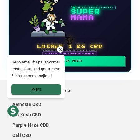
NAUJAS VAIZDO ŽAIDIMAS
SUPER
MAMA
🏆
LAIMĖK 1 KG CBD
Dalyvaukite ir pakilkite reitinguose
🗓 APDOVANOJIMAI KIEKVIENĄ MĖNESĮ
Dėkojame už apsilankymą!
ŽAISK DABAR
Prisijunkite, kad gautumėte
5 taškų apdovanojimą!
Ryšys
Mūsų pavyzdiniai produktai
Amnesia CBD
OG Kush CBD
Purple Haze CBD
Cali CBD