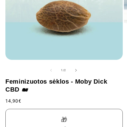
Atidaryti
At
mediją
m
1
2
iš
1
/
2
modaliniame
m
lange
l
Feminizuotos sėklos - Moby Dick
CBD 🐋
Įprastinė
14,90€
kaina
🎁