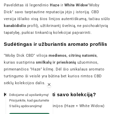
Paveldėtas iš legendinio
Haze
ir
White Widow
"Moby
Dick" savo tarptautine reputacija įėjo į istoriją. CBD
versija išlaiko visą šios linijos autentiškumą, tačiau siūlo
kanabidiolio
profilį, užtikrinantį švelnią, ne psichoaktyvią
tapatybę, puikiai tinkančią kolekcijai paįvairinti.
Sudėtingas ir užburiantis aromato profilis
"Moby Dick CBD" vilioja
medienos, citrinų natomis
,
kurias sustiprina
smilkalų ir prieskonių
užuominos,
primenančios "Haze" kilmę. Dėl šio unikalaus aromato
turtingumo ši veislė yra būtina bet kurios rimtos CBD
sėklų kolekcijos dalis.
Kodėl verta papildyti savo kolekciją?
Dėkojame už apsilankymą!
Prisijunkite, kad gautumėte
Legenda
: iš mitinės linijos (Haze × White Widow)
5 taškų apdovanojimą!