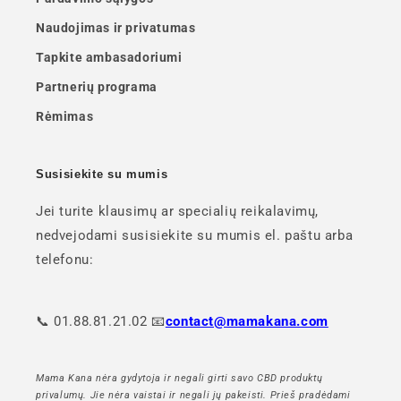
Naudojimas ir privatumas
Tapkite ambasadoriumi
Partnerių programa
Rėmimas
Susisiekite su mumis
Jei turite klausimų ar specialių reikalavimų,
nedvejodami susisiekite su mumis el. paštu arba
telefonu:
📞 01.88.81.21.02 📧
contact@mamakana.com
Mama Kana nėra gydytoja ir negali girti savo CBD produktų
privalumų. Jie nėra vaistai ir negali jų pakeisti. Prieš pradėdami