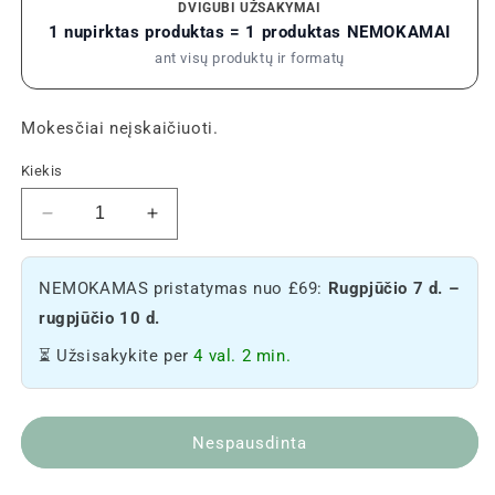
DVIGUBI UŽSAKYMAI
1 nupirktas produktas = 1 produktas NEMOKAMAI
ant visų produktų ir formatų
Mokesčiai neįskaičiuoti.
Kiekis
Sumažinti
Padidinkite
feminizuotų
feminizuotų
sėklų
sėklų
NEMOKAMAS pristatymas nuo £69:
Rugpjūčio 7 d. –
kiekį
kiekį
-
-
rugpjūčio 10 d.
Moby
Moby
⏳ Užsisakykite per
4 val. 2 min.
Dick
Dick
CBD
CBD
🐋
🐋
Nespausdinta