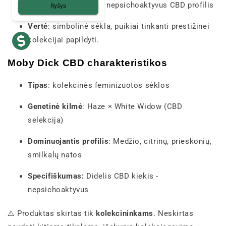
Balansas
: modernus, nepsichoaktyvus CBD profilis
Ryšys
Vertė
: simbolinė sėkla, puikiai tinkanti prestižinei
kolekcijai papildyti.
Moby Dick CBD charakteristikos
Tipas
: kolekcinės feminizuotos sėklos
Genetinė kilmė
: Haze × White Widow (CBD
selekcija)
Dominuojantis profilis
: Medžio, citrinų, prieskonių,
smilkalų natos
Specifiškumas:
Didelis CBD kiekis -
nepsichoaktyvus
⚠️ Produktas skirtas tik
kolekcininkams
. Neskirtas