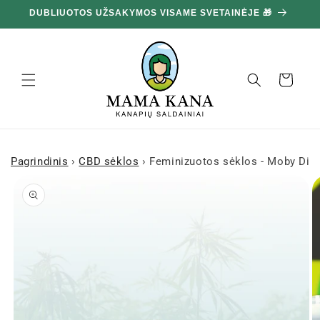
Ignoruokite
DUBLIUOTOS UŽSAKYMOS VISAME SVETAINĖJE 🎁
10
ir pereikite
prie turinio
Krepšelis
Pagrindinis
›
CBD sėklos
›
Feminizuotos sėklos - Moby Dic
Pereiti prie
informacijos
apie gaminį