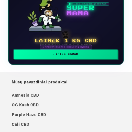
NAUJAS VAIZDO ŽAIDIMAS
SUPER
MAMA
🏆
LAIMĖK 1 KG CBD
Dalyvaukite ir pakilkite reitinguose
🗓 APDOVANOJIMAI KIEKVIENĄ MĖNESĮ
ŽAISK DABAR
Mūsų pavyzdiniai produktai
Amnesia CBD
OG Kush CBD
Purple Haze CBD
Cali CBD