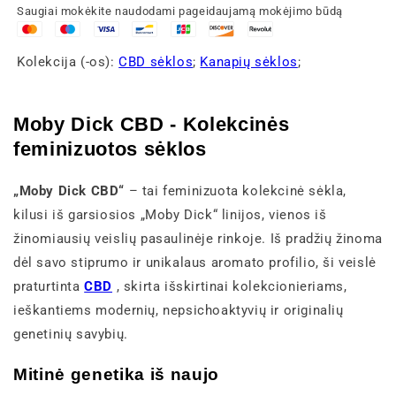
Saugiai mokėkite naudodami pageidaujamą mokėjimo būdą
Kolekcija (-os):
CBD sėklos
;
Kanapių sėklos
;
Moby Dick CBD - Kolekcinės
feminizuotos sėklos
„Moby Dick CBD“
– tai feminizuota kolekcinė sėkla,
kilusi iš garsiosios „Moby Dick“ linijos, vienos iš
žinomiausių veislių pasaulinėje rinkoje. Iš pradžių žinoma
dėl savo stiprumo ir unikalaus aromato profilio, ši veislė
praturtinta
CBD
, skirta išskirtinai kolekcionieriams,
ieškantiems modernių, nepsichoaktyvių ir originalių
genetinių savybių.
Mitinė genetika iš naujo