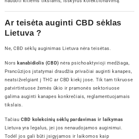
naudoti kitiems tikslams, išskyrus kolekcionavimą.
Ar teisėta auginti CBD sėklas
Lietuva ?
Ne, CBD sėklų auginimas Lietuva nėra teisėtas.
Nors
kanabidiolis (CBD)
nėra psichoaktyvioji medžiaga,
Prancūzijos įstatymai draudžia privačiai auginti kanapes,
neatsižvelgiant į THC ar CBD kiekį jose. Tik tam tikruose
patvirtintuose žemės ūkio ir pramonės sektoriuose
galima auginti kanapes konkrečiais, reglamentuojamais
tikslais.
Tačiau
CBD kolekcinių sėklų pardavimas ir laikymas
Lietuva yra legalus, jei jos nenaudojamos auginimui.
Todėl jos gali būti įsigyjamos ir laikomos kaip