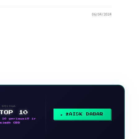
06/04/2024
SĄLYGA
 TOP 10
ŽAISK DABAR
 10 geriausių ir
aimėk CBD