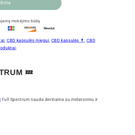
dinta
aujamą mokėjimo būdą
tai
;
CBD kapsulės miegui
;
CBD kapsulės 💊
;
CBD
roduktai
;
TRUM 💤
N
Full Spectrum nauda derinama su melatoninu ir