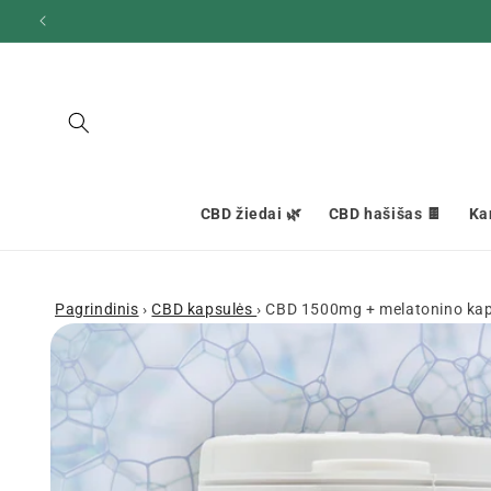
Ignoruokite
ir pereikite
prie turinio
CBD žiedai 🌿
CBD hašišas 🍫
Ka
Pagrindinis
›
CBD kapsulės
›
CBD 1500mg + melatonino kaps
Pereiti prie
informacijos
apie gaminį