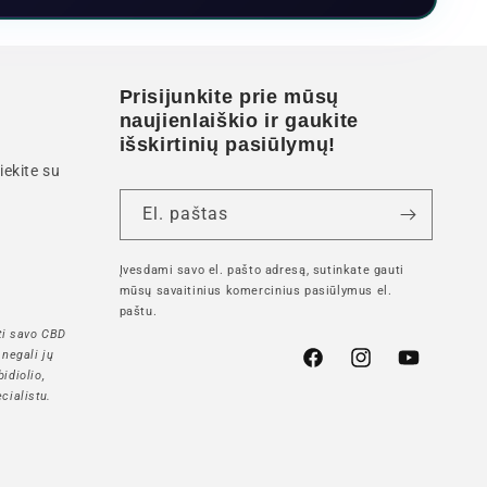
Prisijunkite prie mūsų
naujienlaiškio ir gaukite
išskirtinių pasiūlymų!
iekite su
El. paštas
Įvesdami savo el. pašto adresą, sutinkate gauti
mūsų savaitinius komercinius pasiūlymus el.
paštu.
ti savo CBD
 negali jų
"Facebook"
"Instagram"
"YouTube"
idiolio,
cialistu.