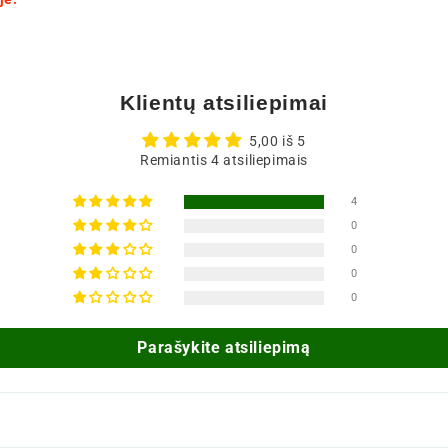
Klientų atsiliepimai
5,00 iš 5
Remiantis 4 atsiliepimais
4
0
0
0
0
Parašykite atsiliepimą