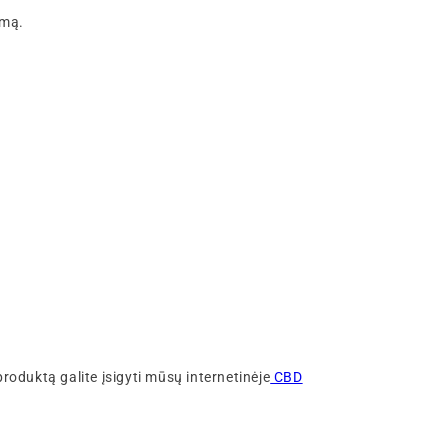
imą.
oduktą galite įsigyti mūsų internetinėje
CBD