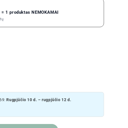
as = 1 produktas NEMOKAMAI
atų
69:
Rugpjūčio 10 d. – rugpjūčio 12 d.