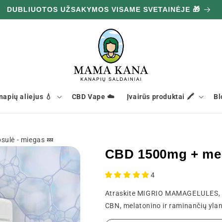
DUBLIUOTOS UŽSAKYMOS VISAME SVETAINĖJE 🎁
napių aliejus 💧
CBD Vape ☁️
Įvairūs produktai 🖍️
Bl
ulė - miegas 💤
CBD 1500mg + mel
4
Atraskite MIGRIO MAMAGELULES, sp
CBN, melatonino ir raminančių ylan