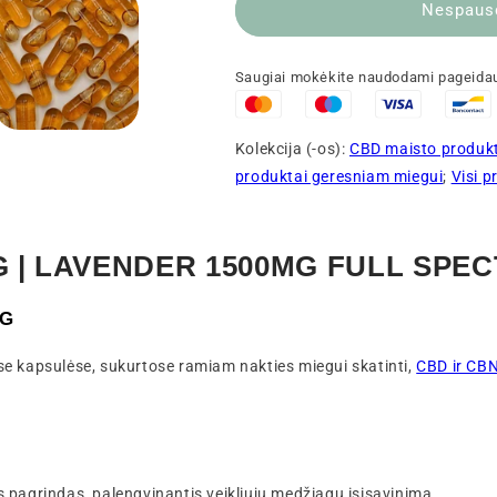
Nespaus
💤
miegas
💤
Saugiai mokėkite naudodami pageid
Kolekcija (-os):
CBD maisto produk
produktai geresniam miegui
;
Visi p
G | LAVENDER 1500MG FULL SPEC
MG
ose kapsulėse, sukurtose ramiam nakties miegui skatinti,
CBD ir CB
us pagrindas, palengvinantis veikliųjų medžiagų įsisavinimą.