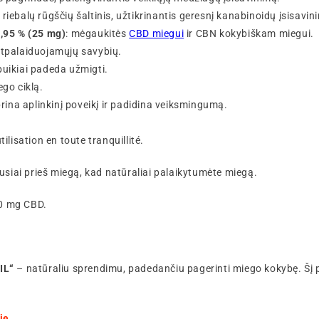
riebalų rūgščių šaltinis, užtikrinantis geresnį kanabinoidų įsisavin
3,95 % (25 mg)
: mėgaukitės
CBD miegui
ir CBN kokybiškam miegui.
atpalaiduojamųjų savybių.
puikiai padeda užmigti.
ego ciklą.
prina aplinkinį poveikį ir padidina veiksmingumą.
ilisation en toute tranquillité.
usiai prieš miegą, kad natūraliai palaikytumėte miegą.
00 mg CBD.
IL“
– natūraliu sprendimu, padedančiu pagerinti miego kokybę. Šį pr
je.