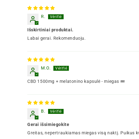
R.
Išskirtiniai produktai.
Labai gerai. Rekomenduoju.
M.O.
CBD 1500mg + melatonino kapsulė - miegas 💤
B.
Gerai išsimiegokite
Greitas, nepertraukiamas miegas visą naktį. Puikus kv