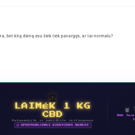
ra, bet kitą dieną esu šiek tiek pavargęs, ar tai normalu?
🏆
LAIMĖK 1 KG
🥇
CBD
Būk tarp
l
Dalyvaukite ir pakilkite reitinguose
🗓 APDOVANOJIMAI KIEKVIENĄ MĖNESĮ