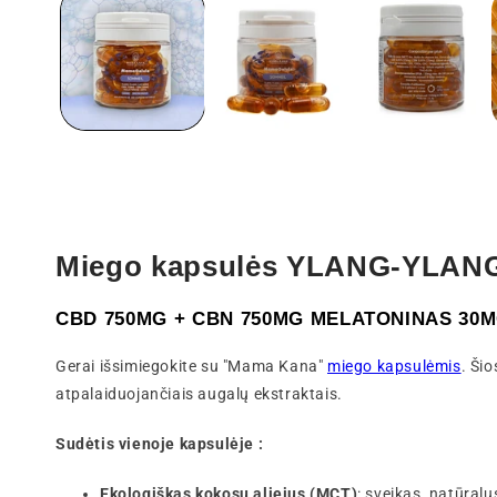
modaliniame
lange
Miego kapsulės YLANG-YLAN
CBD 750MG + CBN 750MG MELATONINAS 30
Gerai išsimiegokite su "Mama Kana"
miego kapsulėmis
. Ši
atpalaiduojančiais augalų ekstraktais.
Sudėtis vienoje kapsulėje :
Ekologiškas kokosų aliejus (MCT)
: sveikas, natūral