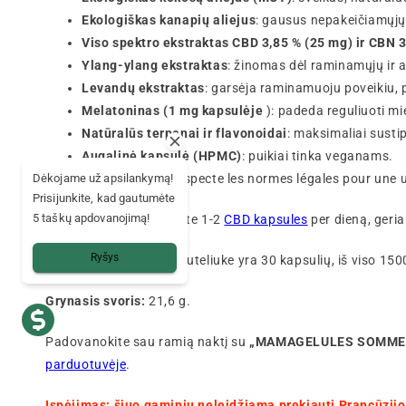
Ekologiškas kanapių aliejus
: gausus nepakeičiamųjų 
Viso spektro ekstraktas CBD 3,85 % (25 mg) ir CBN 
Ylang-ylang ekstraktas
: žinomas dėl raminamųjų ir 
Levandų ekstraktas
: garsėja raminamuoju poveikiu, 
Melatoninas (1 mg kapsulėje
): padeda reguliuoti mi
Natūralūs terpenai ir flavonoidai
: maksimaliai susti
Augalinė kapsulė (HPMC)
: puikiai tinka veganams.
THC < 0,30%
: Respecte les normes légales pour une ut
Dėkojame už apsilankymą!
Prisijunkite, kad gautumėte
5 taškų apdovanojimą!
Vartojimo būdas:
gerkite 1-2
CBD kapsules
per dieną, geria
Ryšys
Sudėtis:
kiekviename buteliuke yra 30 kapsulių, iš viso 15
Grynasis svoris:
21,6 g.
Padovanokite sau ramią naktį su
„MAMAGELULES SOMME
parduotuvėje
.
Įspėjimas: šiuo gaminiu neleidžiama prekiauti Prancūzijo