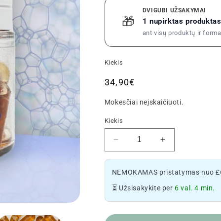
DVIGUBI UŽSAKYMAI
🎁
1 nupirktas produkt
ant visų produktų ir form
Kiekis
Įprastinė
34,90€
kaina
Mokesčiai neįskaičiuoti.
Kiekis
Sumažinkite
Padidinkite
CBD
CBD
1500mg
1500mg
NEMOKAMAS pristatymas nuo £
kapsulės
kapsulės
+
kiekį
⏳ Užsisakykite per
6 val. 4 min.
melatoninas
+
-
melatoninas
miegas
-