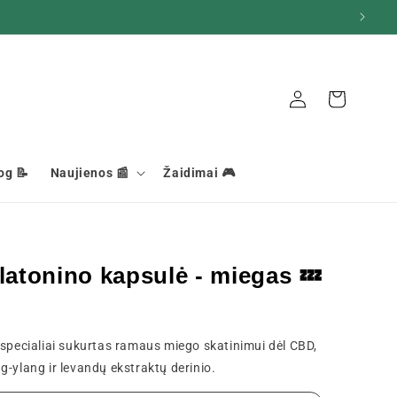
Ryšys
Krepšelis
og 📝
Naujienos 📰
Žaidimai 🎮
atonino kapsulė - miegas 💤
ecialiai sukurtas ramaus miego skatinimui dėl CBD,
g-ylang ir levandų ekstraktų derinio.