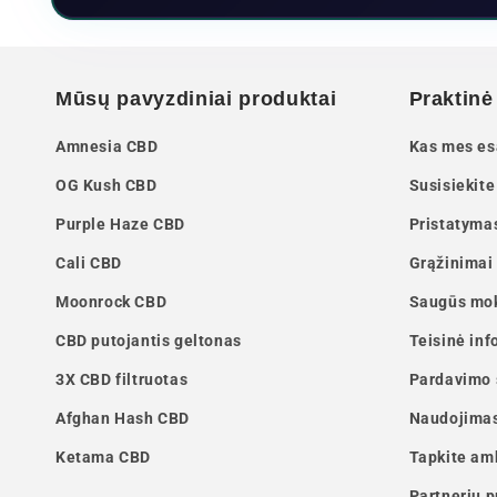
Mūsų pavyzdiniai produktai
Praktinė
Amnesia CBD
Kas mes e
OG Kush CBD
Susisiekite
Purple Haze CBD
Pristatyma
Cali CBD
Grąžinimai
Moonrock CBD
Saugūs mo
CBD putojantis geltonas
Teisinė inf
3X CBD filtruotas
Pardavimo 
Afghan Hash CBD
Naudojimas
Ketama CBD
Tapkite am
Partnerių 