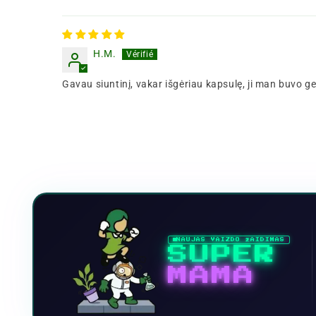
H.M.
Gavau siuntinį, vakar išgėriau kapsulę, ji man buvo ge
NAUJAS VAIZDO ŽAIDIMAS
SUPER
MAMA