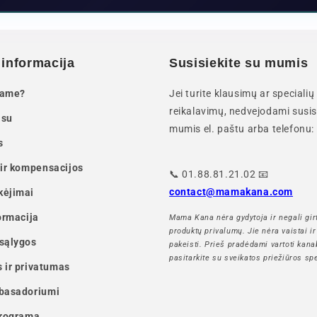
 informacija
Susisiekite su mumis
same?
Jei turite klausimų ar specialių
reikalavimų, nedvejodami susis
 su
mumis el. paštu arba telefonu:
s
 ir kompensacijos
📞 01.88.81.21.02 📧
contact@mamakana.com
kėjimai
ormacija
Mama Kana nėra gydytoja ir negali gir
produktų privalumų. Jie nėra vaistai ir
sąlygos
pakeisti. Prieš pradėdami vartoti kanab
pasitarkite su sveikatos priežiūros spe
 ir privatumas
basadoriumi
programa