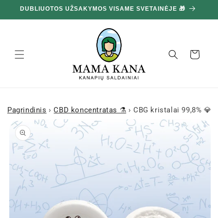
Ignoruokite
DUBLIUOTOS UŽSAKYMOS VISAME SVETAINĖJE 🎁
10
ir pereikite
prie turinio
Krepšelis
Pagrindinis
›
CBD koncentratas ⚗️
›
CBG kristalai 99,8% 💎
Pereiti prie
informacijos
apie gaminį