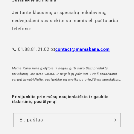
Susisiekite su mumis
Jei turite klausimų ar specialių reikalavimų,
nedvejodami susisiekite su mumis el. paštu arba
telefonu:
📞 01.88.81.21.02 📧
contact@mamakana.com
Mama Kana nėra gydytoja ir negali girti savo CBD produktų
privalumų. Jie nėra vaistai ir negali jų pakeisti. Prieš pradėdami
vartoti kanabidiolio, pasitarkite su sveikatos priežiūros specialistu.
Prisijunkite prie mūsų naujienlaiškio ir gaukite
išskirtinių pasiūlymų!
El. paštas