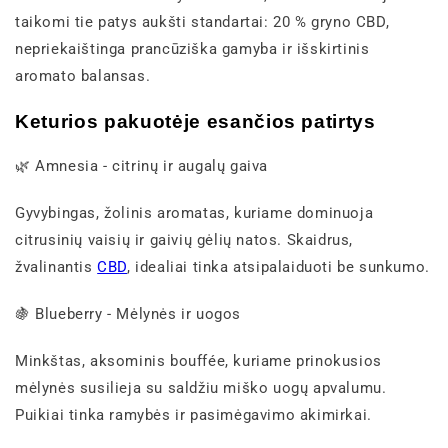
taikomi tie patys aukšti standartai: 20 % gryno CBD,
nepriekaištinga prancūziška gamyba ir išskirtinis
aromato balansas.
Keturios pakuotėje esančios patirtys
🌿 Amnesia - citrinų ir augalų gaiva
Gyvybingas, žolinis aromatas, kuriame dominuoja
citrusinių vaisių ir gaivių gėlių natos. Skaidrus,
žvalinantis
CBD
, idealiai tinka atsipalaiduoti be sunkumo.
🍇 Blueberry - Mėlynės ir uogos
Minkštas, aksominis bouffée, kuriame prinokusios
mėlynės susilieja su saldžiu miško uogų apvalumu.
Puikiai tinka ramybės ir pasimėgavimo akimirkai.