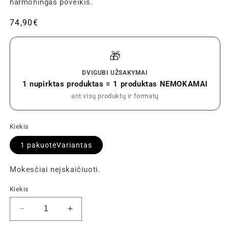
harmoningas poveikis.
Įprastinė
74,90€
kaina
🎁
DVIGUBI UŽSAKYMAI
1 nupirktas produktas = 1 produktas NEMOKAMAI
ant visų produktų ir formatų
Kiekis
1 pakuotėVariantas
Mokesčiai neįskaičiuoti.
Kiekis
Sumažinti
Padidinti
Pack
Pack