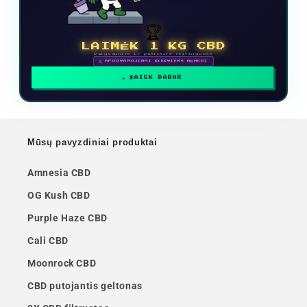
🏆
LAIMĖK 1 KG CBD
Dalyvaukite ir pakilkite reitinguose
🗓 APDOVANOJIMAI KIEKVIENĄ MĖNESĮ
ŽAISK DABAR
Mūsų pavyzdiniai produktai
Amnesia CBD
OG Kush CBD
Purple Haze CBD
Cali CBD
Moonrock CBD
CBD putojantis geltonas