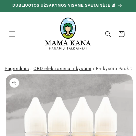
Ignoruokite
DUBLIUOTOS UŽSAKYMOS VISAME SVETAINĖJE 🎁
10
ir pereikite
prie turinio
Krepšelis
Pagrindinis
›
CBD elektroniniai skysčiai
›
E-skysčių Pack 2
Pereiti prie
informacijos
apie gaminį