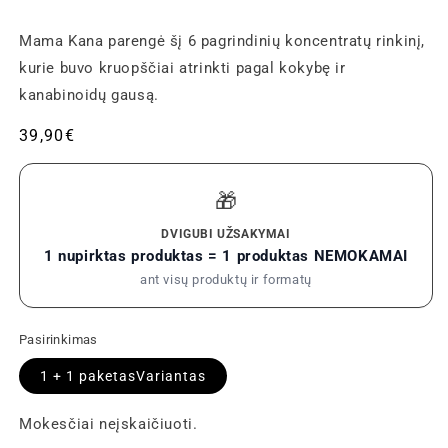
Mama Kana parengė šį 6 pagrindinių koncentratų rinkinį,
kurie buvo kruopščiai atrinkti pagal kokybę ir
kanabinoidų gausą.
Įprastinė
39,90€
kaina
🎁
DVIGUBI UŽSAKYMAI
1 nupirktas produktas = 1 produktas NEMOKAMAI
ant visų produktų ir formatų
Pasirinkimas
1 + 1
paketasVariantas
Mokesčiai neįskaičiuoti.