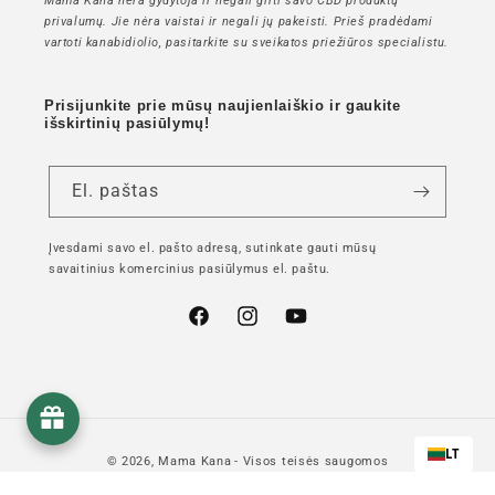
Mama Kana nėra gydytoja ir negali girti savo CBD produktų
privalumų. Jie nėra vaistai ir negali jų pakeisti. Prieš pradėdami
vartoti kanabidiolio, pasitarkite su sveikatos priežiūros specialistu.
Prisijunkite prie mūsų naujienlaiškio ir gaukite
išskirtinių pasiūlymų!
El. paštas
Įvesdami savo el. pašto adresą, sutinkate gauti mūsų
savaitinius komercinius pasiūlymus el. paštu.
"Facebook"
"Instagram"
"YouTube"
LT
© 2026,
Mama Kana
- Visos teisės saugomos