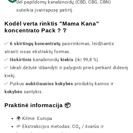
dėl papildomų kanabinoidų (CBD, CBG, CBN)
suteikia įvairiapusę patirtį.
Kodėl verta rinktis "Mama Kana"
koncentrato Pack ? ❔
✅
6 skirtingų koncentratų
pasirinkimas, leidžiantis
atrasti visas ekstraktų formas.
✅
Išskirtinis
kanabinoidų
kiekis
(iki 99,8 %).
✅ Ideali dėžutė išbandyti ir palyginti prieš perkant didesnį
kiekį.
✅ Puikus
aukščiausios kokybės
produktų kainos ir
kokybės
santykis.
Praktinė informacija 📦
🌍 Kilmė: Europa
🌱 Ekstrakcijos metodas: CO₂ / švarūs ir