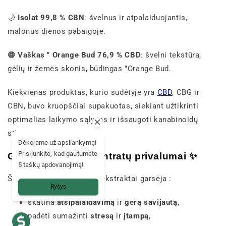
🌙
Isolat 99,8 % CBN
: švelnus ir atpalaiduojantis,
malonus dienos pabaigoje.
🟠
Vaškas " Orange Bud 76,9 % CBD
: švelni tekstūra,
gėlių ir žemės skonis, būdingas "Orange Bud.
Kiekvienas produktas, kurio sudėtyje yra
CBD
, CBG ir
CBN, buvo kruopščiai supakuotas, siekiant užtikrinti
optimalias laikymo sąlygas ir išsaugoti kanabinoidų
stiprumą.
Dėkojame už apsilankymą!
Prisijunkite, kad gautumėte
Galimi mūsų koncentratų privalumai ✨
5 taškų apdovanojimą!
Šie koncentruoti kanapių ekstraktai garsėja :
Ryšys
skatina
atsipalaidavimą
ir
gerą savijautą
,
padėti sumažinti
stresą
ir
įtampą
,