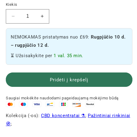
Kiekis
Sumažinti
Padidinti
Pack
Pack
“
“
NEMOKAMAS pristatymas nuo £69:
Rugpjūčio 10 d.
koncentratų
koncentratų
kiekį
kiekį
– rugpjūčio 12 d.
⚗️
⚗️
⏳ Užsisakykite per
1 val. 35 min.
Pridėti į krepšelį
Saugiai mokėkite naudodami pageidaujamą mokėjimo būdą
Kolekcija (-os):
CBD koncentratai ⚗️
;
Pažintiniai rinkiniai
🧭
;