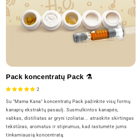
Atidaryti
mediją
Pack koncentratų Pack ⚗️
1
modaliniame
lange
2
Su "Mama Kana" koncentratų Pack pažinkite visų formų
kanapių ekstraktų pasaulį. Susmulkintos kanapės,
vaškas, distiliatas ar gryni izoliatai... atraskite skirtingas
tekstūras, aromatus ir stiprumus, kad rastumėte jums
tinkamiausią koncentratą.