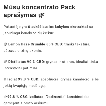
Mūsų koncentrato Pack
aprašymas 🌿
Pakuotėje yra
6 aukščiausios kokybės ekstraktai
su
įspūdingu kanabinoidų kiekiu:
🟡
Lemon Haze Crumble 85% CBD
: traški tekstūra,
aštraus citrinų skonio.
🌈
Distiliatas 90 % CBD
: grynas ir stiprus, idealiai tinka
intensyviai patirčiai.
❄️
Isolat 99,8 % CBD
: absoliučiai grynas kanabidiolis be
jokių kvapiųjų medžiagų.
🌱
99,8 % CBG izoliatas
: "žadinantis" kanabinoidas,
garsėjantis proto aiškumu.