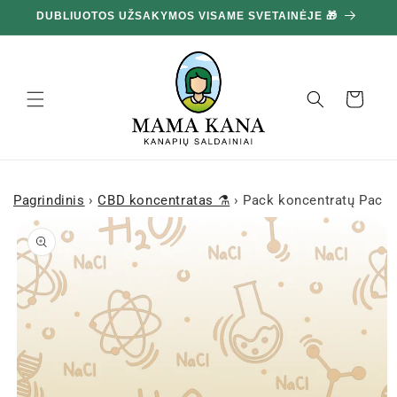
Ignoruokite
DUBLIUOTOS UŽSAKYMOS VISAME SVETAINĖJE 🎁
10
ir pereikite
prie turinio
Krepšelis
Pagrindinis
›
CBD koncentratas ⚗️
›
Pack koncentratų Pack 
Pereiti prie
informacijos
apie gaminį