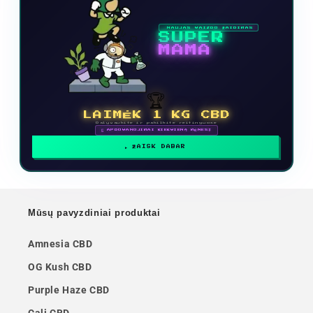
NAUJAS VAIZDO ŽAIDIMAS
SUPER
MAMA
🏆
LAIMĖK 1 KG CBD
Dalyvaukite ir pakilkite reitinguose
🗓 APDOVANOJIMAI KIEKVIENĄ MĖNESĮ
ŽAISK DABAR
Mūsų pavyzdiniai produktai
Amnesia CBD
OG Kush CBD
Purple Haze CBD