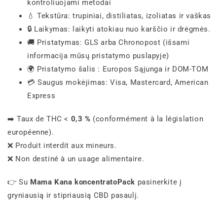
kontroliuojami metodai
💧 Tekstūra: trupiniai, distiliatas, izoliatas ir vaškas
🔒 Laikymas: laikyti atokiau nuo karščio ir drėgmės.
🚚 Pristatymas: GLS arba Chronopost (išsami
informacija mūsų pristatymo puslapyje)
🌍 Pristatymo šalis : Europos Sąjunga ir DOM-TOM
💳 Saugus mokėjimas: Visa, Mastercard, American
Express
➡️ Taux de THC <
0,3 %
(conformément à la législation
européenne).
❌ Produit interdit aux mineurs.
❌ Non destiné à un usage alimentaire.
👉 Su
Mama Kana koncentratoPack
pasinerkite į
gryniausią ir stipriausią CBD pasaulį.