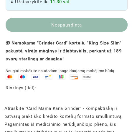
⏳ Užsisakykite iki
11:30 val.
Nespausdinta
🎁 Nemokama "Grinder Card" kortelė, "King Size Slim"
pakuotė, virėjo mėginys ir žiebtuvėlis, perkant už 189
svarų sterlingų ar daugiau!
Saugiai mokėkite naudodami pageidaujamą mokėjimo būdą
Rinkinys (-iai):
Atraskite "Card Mama Kana Grinder" - kompaktišką ir
patvarų praktiško kredito kortelių formato smulkintuvą.
Pagamintas iš medicininio nerūdijančiojo plieno, šis