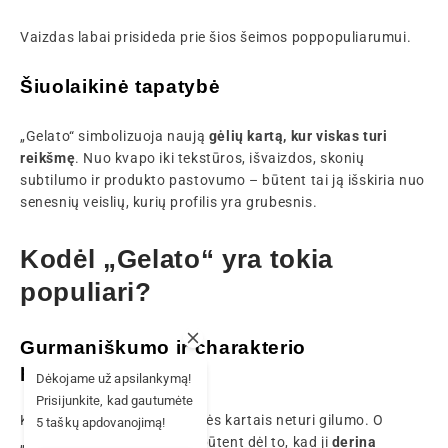
Vaizdas labai prisideda prie šios šeimos pop
populiarumui.
Šiuolaikinė tapatybė
„Gelato“ simbolizuoja naują
gėlių kartą, kur viskas turi
reikšmę
. Nuo kvapo iki tekstūros, išvaizdos, skonių
subtilumo ir produkto pastovumo – būtent tai ją išskiria nuo
senesnių veislių, kurių profilis yra grubesnis.
Kodėl „Gelato“ yra tokia
populiari?
Gurmaniškumo ir charakterio
pusiausvyra
Dėkojame už apsilankymą!
Prisijunkite, kad gautumėte
Kai kurios labai saldžios gėlės kartais neturi gilumo. O
5 taškų apdovanojimą!
„Gelato“ dažnai vertinama būtent dėl to, kad ji
derina