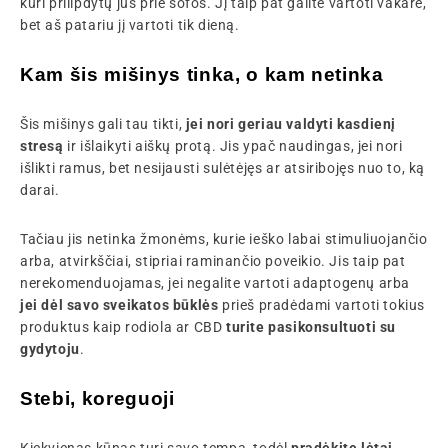
kuri prilipdytų jus prie sofos. Jį taip pat galite vartoti vakare,
bet aš patariu jį vartoti tik dieną.
Kam šis mišinys tinka, o kam netinka
Šis mišinys gali tau tikti,
jei nori geriau valdyti kasdienį
stresą
ir išlaikyti aiškų protą. Jis ypač naudingas, jei nori
išlikti ramus, bet nesijausti sulėtėjęs ar atsiribojęs nuo to, ką
darai.
Tačiau jis netinka žmonėms, kurie ieško labai stimuliuojančio
arba, atvirkščiai, stipriai raminančio poveikio. Jis taip pat
nerekomenduojamas, jei negalite vartoti adaptogenų arba
jei dėl savo sveikatos būklės
prieš pradėdami vartoti tokius
produktus kaip rodiola ar CBD
turite pasikonsultuoti su
gydytoju
.
Stebi, koreguoji
Kiekvienas kūnas turi savo tempą, todėl
pradėkite lėtai,