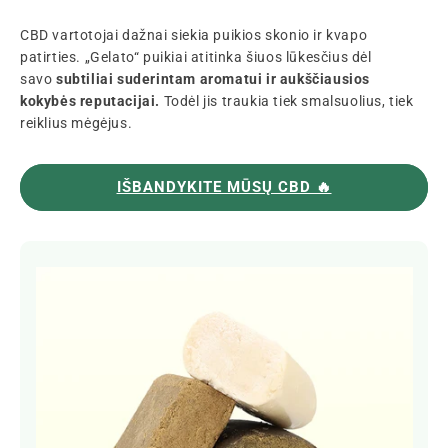
CBD vartotojai dažnai siekia puikios skonio ir kvapo
patirties. „Gelato“ puikiai atitinka šiuos lūkesčius dėl
savo
subtiliai suderintam aromatui ir aukščiausios
kokybės reputacijai.
Todėl jis traukia tiek smalsuolius, tiek
reiklius mėgėjus.
IŠBANDYKITE MŪSŲ CBD 🔥