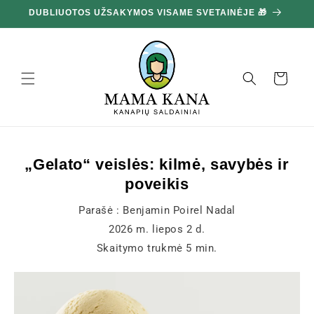
Ignoruokite
DUBLIUOTOS UŽSAKYMOS VISAME SVETAINĖJE 🎁
10
ir pereikite
prie turinio
Krepšelis
„Gelato“ veislės: kilmė, savybės ir
poveikis
Parašė :
Benjamin Poirel Nadal
2026 m. liepos 2 d.
Skaitymo trukmė
5
min.