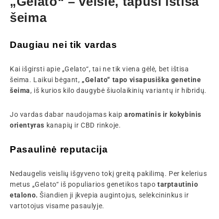
„Gelato“ – veislė, tapusi ištisa
šeima
Daugiau nei tik vardas
Kai išgirsti apie „Gelato“, tai ne tik viena gėlė, bet ištisa
šeima. Laikui bėgant,
„Gelato“ tapo visapusiška genetine
šeima
, iš kurios kilo daugybė šiuolaikinių variantų ir hibridų.
Jo vardas dabar naudojamas kaip
aromatinis ir kokybinis
orientyras
kanapių ir CBD rinkoje.
Pasaulinė reputacija
Nedaugelis veislių išgyveno tokį greitą pakilimą. Per kelerius
metus „Gelato“ iš populiarios genetikos tapo
tarptautinio
etalono.
Šiandien ji įkvepia augintojus, selekcininkus ir
vartotojus visame pasaulyje.