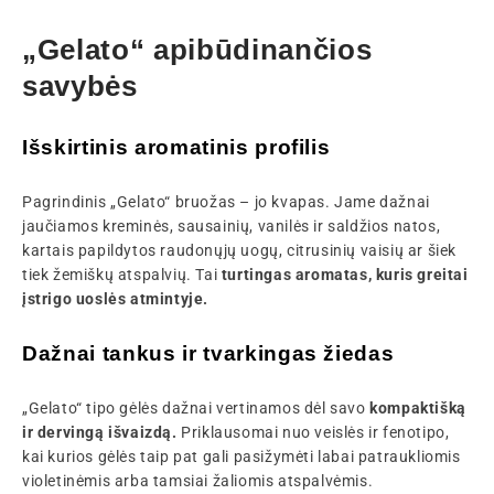
„Gelato“ apibūdinančios
savybės
Išskirtinis aromatinis profilis
Pagrindinis „Gelato“ bruožas – jo kvapas. Jame dažnai
jaučiamos kreminės, sausainių, vanilės ir saldžios natos,
kartais papildytos raudonųjų uogų, citrusinių vaisių ar šiek
tiek žemiškų atspalvių. Tai
turtingas aromatas, kuris greitai
įstrigo uoslės atmintyje.
Dažnai tankus ir tvarkingas žiedas
„Gelato“ tipo gėlės dažnai vertinamos dėl savo
kompaktišką
ir dervingą išvaizdą.
Priklausomai nuo veislės ir fenotipo,
kai kurios gėlės taip pat gali pasižymėti labai patraukliomis
violetinėmis arba tamsiai žaliomis atspalvėmis.