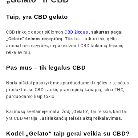
Taip, yra CBD gelato
CBD rinkoje dabar siūlomos
CBD žiedus
, sukurtas pagal
„Gelato“ šeimos receptūrą.
Tikslas – atkurti šių gėlių
aromatines savybes, nepažeidžiant CBD taikomų teisinių
reikalavimų.
Pas mus – tik legalus CBD
Noriu aiškiai pasakyti: mes parduodame tik gėles ir teisėtus
produktus su CBD
.
Jokių pramoginių kanapių, jokio THC,
parduodamo kaip tokio.
Kai mūsų svetainėje matai žodį „Gelato“, tai reiškia, kad tai
yra CBD versija,
, atitinkančią teisės aktų reikalavimus.
Kodėl „Gelato“ taip gerai veikia su CBD?