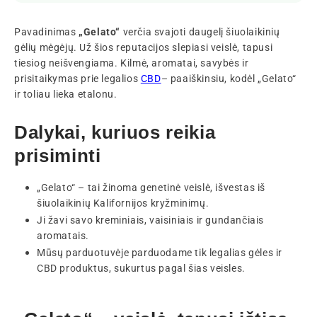
Pavadinimas
„Gelato“
verčia svajoti daugelį šiuolaikinių
gėlių mėgėjų. Už šios reputacijos slepiasi veislė, tapusi
tiesiog neišvengiama. Kilmė, aromatai, savybės ir
prisitaikymas prie legalios
CBD
– paaiškinsiu, kodėl „Gelato“
ir toliau lieka etalonu.
Dalykai, kuriuos reikia
prisiminti
„Gelato“ – tai žinoma genetinė veislė, išvestas iš
šiuolaikinių Kalifornijos kryžminimų.
Ji žavi savo kreminiais, vaisiniais ir gundančiais
aromatais.
Mūsų parduotuvėje parduodame tik legalias gėles ir
CBD produktus, sukurtus pagal šias veisles.