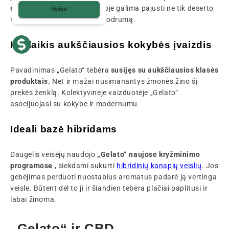
saldumą ir sudėtingumą.
Joje galima pajusti ne tik deserto
Ryšys
natą, bet ir tikrą aromatinį sodrumą.
Ilgalaikis aukščiausios kokybės įvaizdis
Pavadinimas „Gelato“ tebėra
susijęs su aukščiausios klasės
produktais.
Net ir mažai nusimanantys žmonės žino šį
prekės ženklą. Kolektyvinėje vaizduotėje „Gelato“
asocijuojasi su kokybe ir modernumu.
Ideali bazė hibridams
Daugelis veisėjų naudojo
„Gelato“ naujose kryžminimo
programose
, siekdami sukurti
hibridinių kanapių veislių
. Jos
gebėjimas perduoti nuostabius aromatus padarė ją vertinga
veisle. Būtent dėl to ji ir šiandien tebėra plačiai paplitusi ir
labai žinoma.
„Gelato“ ir CBD