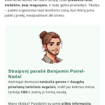
stebėkite, kaip reaguojate
, ir tada galite prisitaikyti. Tikslas
– padėti organizmui rasti komforto zoną, kuri leistų jums
judėti į priekį, nesijaudinant dėl streso.
Straipsnį parašė Benjamin Poirel-
Nadal
Aistringai domiuosi
natūralia gerove
ir
daugybę
privalumų turinčiais augalais
, todėl jau kelerius metus
tyrinėju
CBD
ir įvairių jo formų naudą.
Mano tikslas? Pasidalyti su jumis
aiškia informacija
,