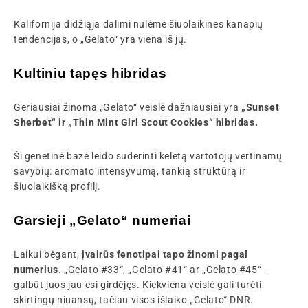
Kalifornija didžiąja dalimi nulėmė šiuolaikines kanapių
tendencijas, o „Gelato“ yra viena iš jų.
Kultiniu tapęs hibridas
Geriausiai žinoma „Gelato“ veislė dažniausiai yra
„Sunset
Sherbet“ ir „Thin Mint Girl Scout Cookies“ hibridas.
Ši genetinė bazė leido suderinti keletą vartotojų vertinamų
savybių: aromato intensyvumą, tankią struktūrą ir
šiuolaikišką profilį.
Garsieji „Gelato“ numeriai
Laikui bėgant,
įvairūs fenotipai tapo žinomi pagal
numerius
. „Gelato #33“, „Gelato #41“ ar „Gelato #45“ –
galbūt juos jau esi girdėjęs. Kiekviena veislė gali turėti
skirtingų niuansų, tačiau visos išlaiko „Gelato“ DNR.