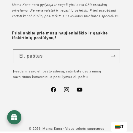
Mama Kana nėra gydytoja ir negali girti savo CBD produktų
privalumų. Jie nėra vaistai ir negali jų pakeisti. Prieš pradėdami
vartoti kanabidiolio, pasitarkite su sveikatos priežiūros specialistu.
Prisijunkite prie mūsų naujienlaiškio ir gaukite
išskirtinių pasiūlymų!
El. paštas
Įvesdami savo el. pašto adresą, sutinkate gauti mūsų
savaitinius komercinius pasiūlymus el. paštu.
"Facebook"
"Instagram"
"YouTube"
LT
© 2026,
Mama Kana
- Visos teisės saugomos