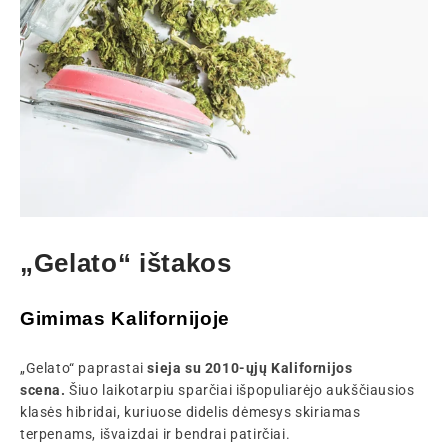
„Gelato“ ištakos
Gimimas Kalifornijoje
„Gelato“ paprastai
sieja su 2010-ųjų Kalifornijos
scena.
Šiuo laikotarpiu sparčiai išpopuliarėjo aukščiausios
klasės hibridai, kuriuose didelis dėmesys skiriamas
terpenams, išvaizdai ir bendrai patirčiai.