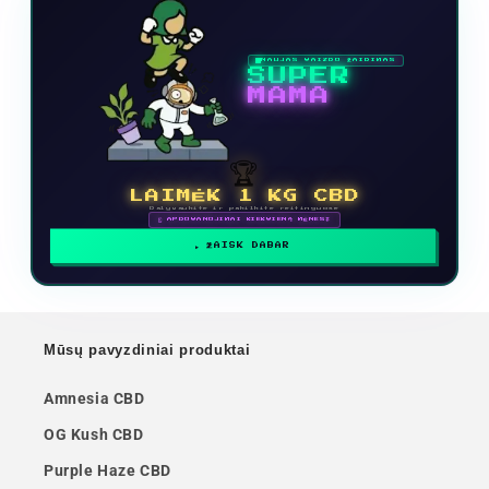
NAUJAS VAIZDO ŽAIDIMAS
SUPER
MAMA
🏆
LAIMĖK 1 KG CBD
Dalyvaukite ir pakilkite reitinguose
🗓 APDOVANOJIMAI KIEKVIENĄ MĖNESĮ
ŽAISK DABAR
Mūsų pavyzdiniai produktai
Amnesia CBD
OG Kush CBD
Purple Haze CBD