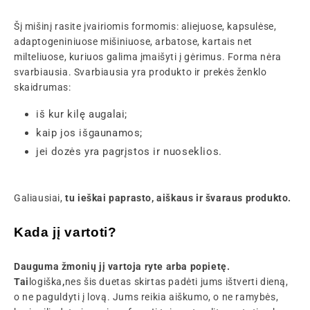
Šį mišinį rasite įvairiomis formomis: aliejuose, kapsulėse,
adaptogeniniuose mišiniuose, arbatose, kartais net
milteliuose, kuriuos galima įmaišyti į gėrimus. Forma nėra
svarbiausia. Svarbiausia yra produkto ir prekės ženklo
skaidrumas:
iš kur kilę augalai;
kaip jos išgaunamos;
jei dozės yra pagrįstos ir nuoseklios.
Galiausiai,
tu ieškai paprasto, aiškaus ir švaraus produkto.
Kada jį vartoti?
Dauguma žmonių jį vartoja ryte arba popietę.
Tai
logiška
,
nes šis duetas skirtas padėti jums ištverti dieną,
o ne paguldyti į lovą. Jums reikia aiškumo, o ne ramybės,