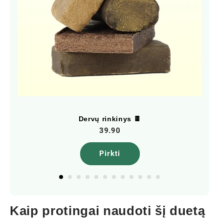
Dervų rinkinys 🍫
39.90
Pirkti
Kaip protingai naudoti šį duetą