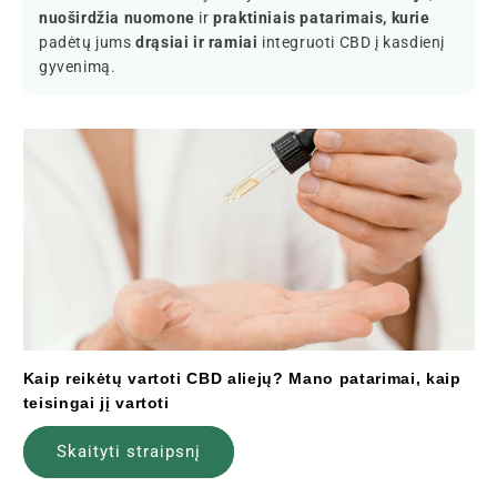
nuoširdžia nuomone
ir
praktiniais patarimais, kurie
padėtų jums
drąsiai ir ramiai
integruoti CBD į kasdienį
gyvenimą.
Kaip reikėtų vartoti CBD aliejų? Mano patarimai, kaip
teisingai jį vartoti
Skaityti straipsnį