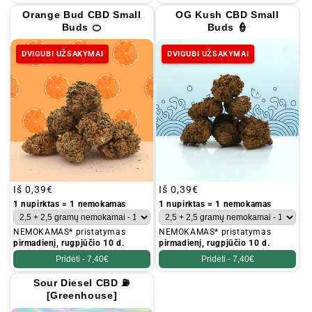
Orange Bud CBD Small
OG Kush CBD Small
Buds 🍊
Buds 👮
DVIGUBI UŽSAKYMAI
DVIGUBI UŽSAKYMAI
Įprastinė
Iš
0,39€
Įprastinė
Iš
0,39€
kaina
kaina
1 nupirktas = 1 nemokamas
1 nupirktas = 1 nemokamas
NEMOKAMAS* pristatymas
NEMOKAMAS* pristatymas
pirmadienį, rugpjūčio 10 d.
pirmadienį, rugpjūčio 10 d.
Pridėti -
7,40€
Pridėti -
7,40€
Sour Diesel CBD ⛽
[Greenhouse]