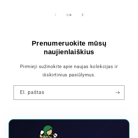
iš
1
/
4
Prenumeruokite mūsų
naujienlaiškius
Pirmieji sužinokite apie naujas kolekcijas ir
išskirtinius pasiūlymus.
El. paštas