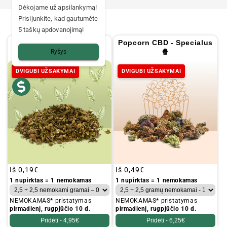
Dėkojame už apsilankymą!
Prisijunkite, kad gautumėte
5 taškų apdovanojimą!
Trim CBD 🧉
Popcorn CBD - Specialus
[Greenhouse]
🍿
Ryšys
DVIGUBI UŽSAKYMAI
DVIGUBI UŽSAKYMAI
Įprastinė
Iš
0,19€
Įprastinė
Iš
0,49€
kaina
kaina
1 nupirktas = 1 nemokamas
1 nupirktas = 1 nemokamas
NEMOKAMAS* pristatymas
NEMOKAMAS* pristatymas
pirmadienį, rugpjūčio 10 d.
pirmadienį, rugpjūčio 10 d.
Pridėti -
4,95€
Pridėti -
6,25€