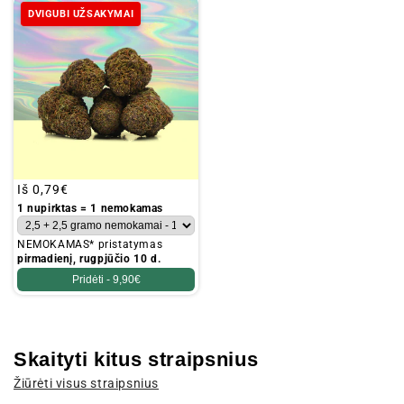
DVIGUBI UŽSAKYMAI
Įprastinė
Iš
0,79€
kaina
1 nupirktas = 1 nemokamas
NEMOKAMAS* pristatymas
pirmadienį, rugpjūčio 10 d.
Pridėti -
9,90€
Skaityti kitus straipsnius
Žiūrėti visus straipsnius