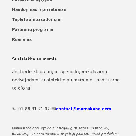
Naudojimas ir privatumas
Tapkite ambasadoriumi
Partnerių programa
Rėmimas
Susisiekite su mumis
Jei turite klausimų ar specialių reikalavimų,
nedvejodami susisiekite su mumis el. paštu arba
telefonu:
📞 01.88.81.21.02 📧
contact@mamakana.com
Mama Kana nėra gydytoja ir negali girti savo CBD produktų
privalumų. Jie nėra vaistai ir negali jų pakeisti. Prieš pradėdami