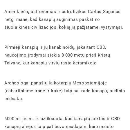
Amerikiečių astronomas ir astrofizikas Carlas Saganas
netgi manė, kad kanapių auginimas paskatino
šiuolaikinės civilizacijos, kokią ją pažįstame, vystymąsi.
Pirmieji kanapių ir jų kanabinoidų, įskaitant CBD,
naudojimo įrodymai siekia 8 000 metų prieš Kristų
Taivane, kur kanapių virvių rasta keramikoje.
Archeologai panašiu laikotarpiu Mesopotamijoje
(dabartiniame Irane ir Irake) taip pat rado kanapių audinio
pėdsakų.
6000 m. pr. m. e. užfiksuota, kad kanapių sėklos ir CBD
kanapių aliejus taip pat buvo naudojami kaip maisto