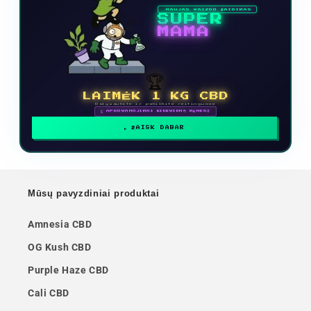
NAUJAS VAIZDO ŽAIDIMAS
SUPER
MAMA
🏆
LAIMĖK 1 KG CBD
Dalyvaukite ir pakilkite reitinguose
🗓 APDOVANOJIMAI KIEKVIENĄ MĖNESĮ
ŽAISK DABAR
Mūsų pavyzdiniai produktai
Amnesia CBD
OG Kush CBD
Purple Haze CBD
Cali CBD