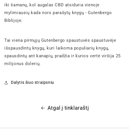
iki šamanų, kol augalas CBD atsiduria vienoje
mylimiausių kada nors parašytų knygų - Gutenbergo
Biblijoje.
Tai viena pirmųjų Gutenbergo spaustuvės spaustuvėje
išspausdintų knygų, kuri laikoma populiarių knygų,
spausdintų ant kanapių, pradžia ir kurios vertė viršija 25
milijonus dolerių.
Dalytis šiuo straipsniu
Atgal į tinklaraštį