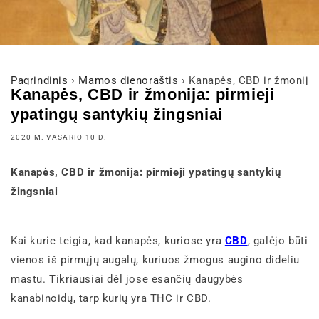
Pagrindinis
›
Mamos dienoraštis
›
Kanapės, CBD ir žmonija: 
Kanapės, CBD ir žmonija: pirmieji
ypatingų santykių žingsniai
2020 M. VASARIO 10 D.
Kanapės, CBD ir žmonija: pirmieji ypatingų santykių
žingsniai
Kai kurie teigia, kad kanapės, kuriose yra
CBD
, galėjo būti
vienos iš pirmųjų augalų, kuriuos žmogus augino dideliu
mastu. Tikriausiai dėl jose esančių daugybės
kanabinoidų, tarp kurių yra THC ir CBD.