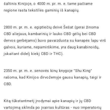
šaltinis Kinijoje, o 4000 m. pr. m. e. tame pačiame
regione rasta tekstilės gaminių iš kanapių.
2800 m. pr. m. e. egiptiečių deivė Šešat (gerai žinoma
CBD aliejaus, kambarinių ir lauko CBD gėlių bei CBD
dervos gerbėjams) buvo pavaizduota su kanapės lapu virš
galvos, kuriame, nepamirškime, yra daug kanabinoidų,
įskaitant didelį kiekį CBD ir THC).
2350 m. pr. m. e. senovės kinų knygoje "Shu King"
rašoma, kad Kinijos dirvožemyje gausu kanapių, taigi ir
CBD.
Kitą tūkstantmetį įrodymai apie kanapių ir jų CBD
vartojimą sklinda po įvairias kultūras - nuo imperatorių