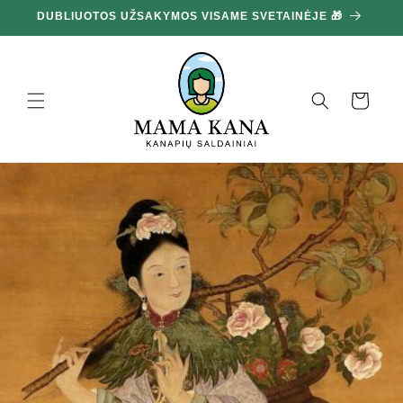
Ignoruokite
100 G DOVANA UŽ KIEKVIENUS IŠLEISTUS 100 € 🔥
ir pereikite
prie turinio
Krepšelis