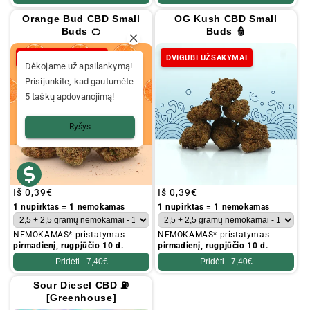
Orange Bud CBD Small
OG Kush CBD Small
Buds 🍊
Buds 👮
DVIGUBI UŽSAKYMAI
DVIGUBI UŽSAKYMAI
Dėkojame už apsilankymą!
Prisijunkite, kad gautumėte
5 taškų apdovanojimą!
Ryšys
Įprastinė
Iš
0,39€
Įprastinė
Iš
0,39€
kaina
kaina
1 nupirktas = 1 nemokamas
1 nupirktas = 1 nemokamas
NEMOKAMAS* pristatymas
NEMOKAMAS* pristatymas
pirmadienį, rugpjūčio 10 d.
pirmadienį, rugpjūčio 10 d.
Pridėti -
7,40€
Pridėti -
7,40€
Sour Diesel CBD ⛽
[Greenhouse]