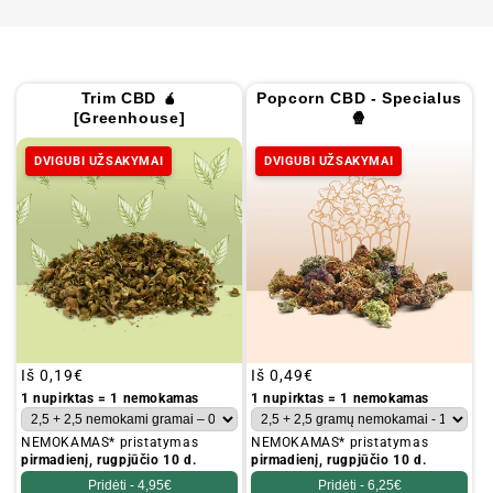
Trim CBD 🧉
Popcorn CBD - Specialus
[Greenhouse]
🍿
DVIGUBI UŽSAKYMAI
DVIGUBI UŽSAKYMAI
Įprastinė
Iš
0,19€
Įprastinė
Iš
0,49€
kaina
kaina
1 nupirktas = 1 nemokamas
1 nupirktas = 1 nemokamas
NEMOKAMAS* pristatymas
NEMOKAMAS* pristatymas
pirmadienį, rugpjūčio 10 d.
pirmadienį, rugpjūčio 10 d.
Pridėti -
4,95€
Pridėti -
6,25€