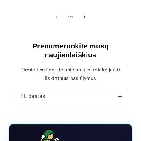
iš
1
/
4
Prenumeruokite mūsų
naujienlaiškius
Pirmieji sužinokite apie naujas kolekcijas ir
išskirtinius pasiūlymus.
El. paštas