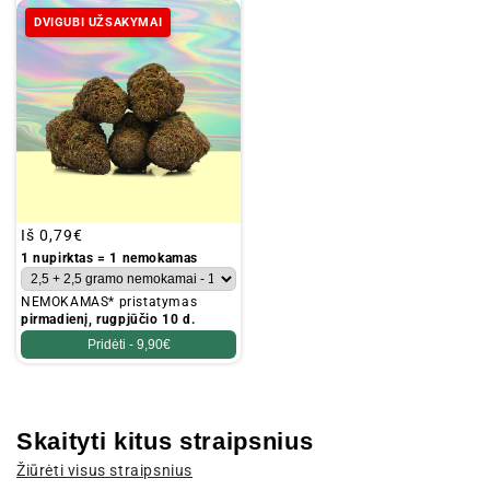
DVIGUBI UŽSAKYMAI
Įprastinė
Iš
0,79€
kaina
1 nupirktas = 1 nemokamas
NEMOKAMAS* pristatymas
pirmadienį, rugpjūčio 10 d.
Pridėti -
9,90€
Skaityti kitus straipsnius
Žiūrėti visus straipsnius