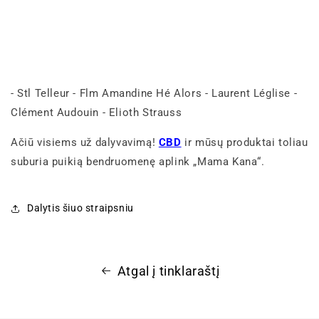
- Stl Telleur - Flm Amandine Hé Alors - Laurent Léglise -
Clément Audouin - Elioth Strauss
Ačiū visiems už dalyvavimą!
CBD
ir mūsų produktai toliau
suburia puikią bendruomenę aplink „Mama Kana“.
Dalytis šiuo straipsniu
Atgal į tinklaraštį