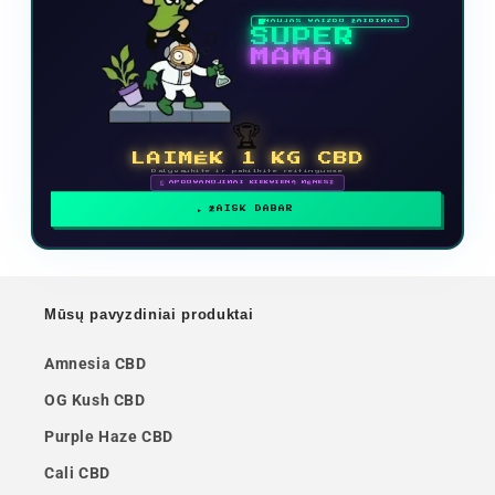
NAUJAS VAIZDO ŽAIDIMAS
SUPER
MAMA
🏆
LAIMĖK 1 KG CBD
Dalyvaukite ir pakilkite reitinguose
🗓 APDOVANOJIMAI KIEKVIENĄ MĖNESĮ
ŽAISK DABAR
Mūsų pavyzdiniai produktai
Amnesia CBD
OG Kush CBD
Purple Haze CBD
Cali CBD