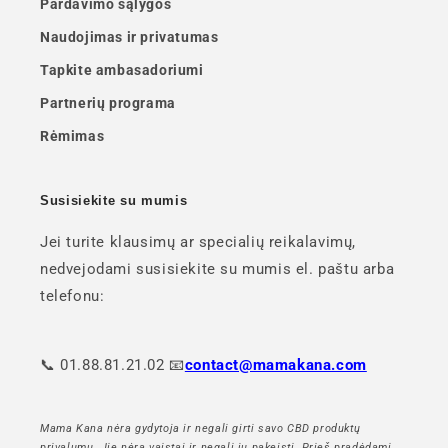
Pardavimo sąlygos
Naudojimas ir privatumas
Tapkite ambasadoriumi
Partnerių programa
Rėmimas
Susisiekite su mumis
Jei turite klausimų ar specialių reikalavimų,
nedvejodami susisiekite su mumis el. paštu arba
telefonu:
📞 01.88.81.21.02 📧
contact@mamakana.com
Mama Kana nėra gydytoja ir negali girti savo CBD produktų
privalumų. Jie nėra vaistai ir negali jų pakeisti. Prieš pradėdami