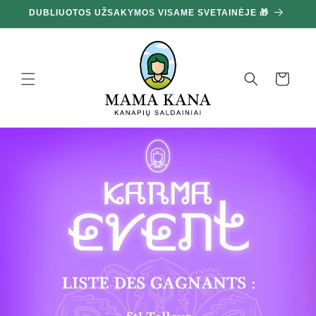
Ignoruokite
DUBLIUOTOS UŽSAKYMOS VISAME SVETAINĖJE 🎁
10
ir pereikite
prie turinio
Krepšelis