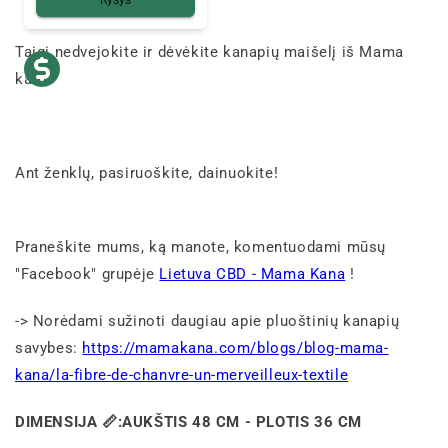
Taigi nedvejokite ir dėvėkite kanapių maišelį iš Mama
kana.
Ant ženklų, pasiruoškite, dainuokite!
Praneškite mums, ką manote, komentuodami mūsų
"Facebook" grupėje
Lietuva CBD - Mama Kana
!
-> Norėdami sužinoti daugiau apie pluoštinių kanapių
savybes:
https://mamakana.com/blogs/blog-mama-
kana/la-fibre-de-chanvre-un-merveilleux-textile
DIMENSIJA
📏:
AUKŠTIS 48 CM - PLOTIS 36 CM