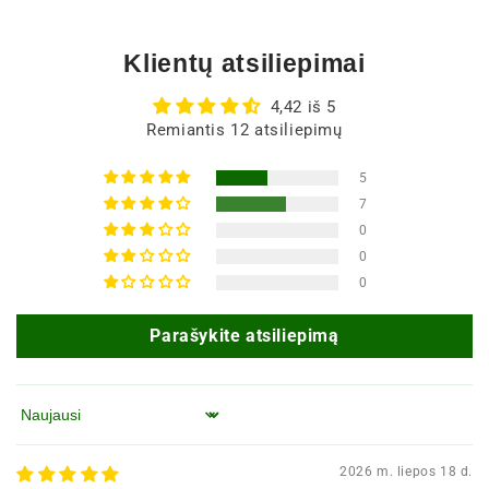
Klientų atsiliepimai
4,42 iš 5
Remiantis 12 atsiliepimų
5
7
0
0
0
Parašykite atsiliepimą
Rūšiuoti pagal
2026 m. liepos 18 d.