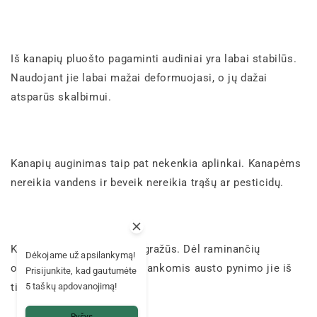
Iš kanapių pluošto pagaminti audiniai yra labai stabilūs.
Naudojant jie labai mažai deformuojasi, o jų dažai
atsparūs skalbimui.
Kanapių auginimas taip pat nekenkia aplinkai. Kanapėms
nereikia vandens ir beveik nereikia trąšų ar pesticidų.
Kanapių audiniai yra ypač gražūs. Dėl raminančių
Dėkojame už apsilankymą!
organinių spalvų ir savito rankomis austo pynimo jie iš
Prisijunkite, kad gautumėte
5 taškų apdovanojimą!
tiesų sugrąžina žemę.
Ryšys