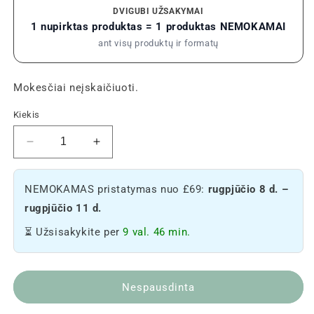
DVIGUBI UŽSAKYMAI
1 nupirktas produktas = 1 produktas NEMOKAMAI
ant visų produktų ir formatų
Mokesčiai neįskaičiuoti.
Kiekis
Sumažinti
Padidinti
Arunachala
kiekį
kiekį
Arunachala
NEMOKAMAS pristatymas nuo £69:
rugpjūčio 8 d. –
-
-
Kanapių
Kanapių
rugpjūčio 11 d.
kuprinė
kuprinė
⏳ Užsisakykite per
9 val. 46 min.
Nespausdinta