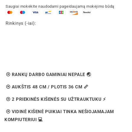
Saugiai mokėkite naudodami pageidaujamą mokėjimo būdą
Rinkinys (-iai):
⦿ RANKŲ DARBO GAMINIAI NEPALE 🌏
⦿ AUKŠTIS 48 CM / PLOTIS 36 CM 📏
⦿ 2 PRIEKINĖS KIŠENĖS SU UŽTRAUKTUKU ⚡️
⦿ VIDINĖ KIŠENĖ PUIKIAI TINKA NEŠIOJAMAJAM
KOMPIUTERIUI 💻