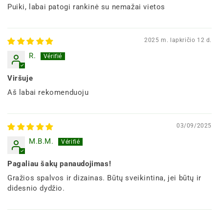
Puiki, labai patogi rankinė su nemažai vietos
2025 m. lapkričio 12 d.
R.
Viršuje
Aš labai rekomenduoju
03/09/2025
M.B.M.
Pagaliau šakų panaudojimas!
Gražios spalvos ir dizainas. Būtų sveikintina, jei būtų ir
didesnio dydžio.