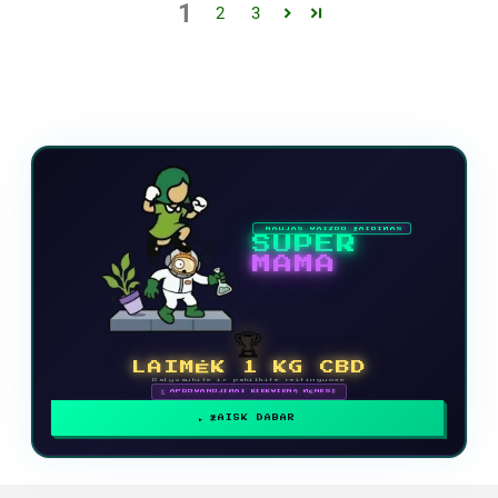
1
2
3
NAUJAS VAIZDO ŽAIDIMAS
SUPER
MAMA
🏆
LAIMĖK 1 KG CBD
Dalyvaukite ir pakilkite reitinguose
🗓 APDOVANOJIMAI KIEKVIENĄ MĖNESĮ
ŽAISK DABAR