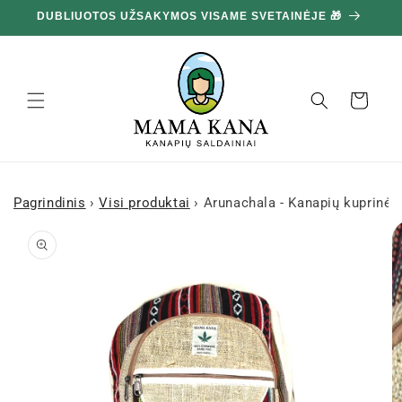
Ignoruokite
DUBLIUOTOS UŽSAKYMOS VISAME SVETAINĖJE 🎁
10
ir pereikite
prie turinio
Krepšelis
Pagrindinis
›
Visi produktai
›
Arunachala - Kanapių kuprinė
Pereiti prie
informacijos
apie gaminį