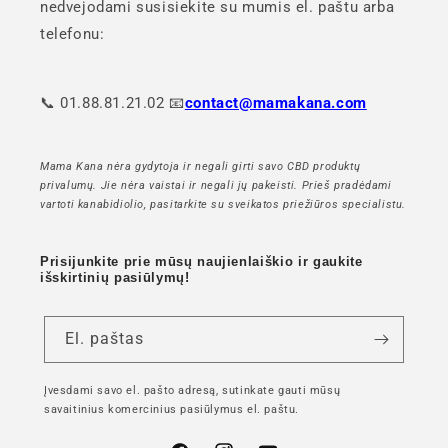
nedvejodami susisiekite su mumis el. paštu arba
telefonu:
📞 01.88.81.21.02 📧
contact@mamakana.com
Mama Kana nėra gydytoja ir negali girti savo CBD produktų
privalumų. Jie nėra vaistai ir negali jų pakeisti. Prieš pradėdami
vartoti kanabidiolio, pasitarkite su sveikatos priežiūros specialistu.
Prisijunkite prie mūsų naujienlaiškio ir gaukite
išskirtinių pasiūlymų!
El. paštas
Įvesdami savo el. pašto adresą, sutinkate gauti mūsų
savaitinius komercinius pasiūlymus el. paštu.