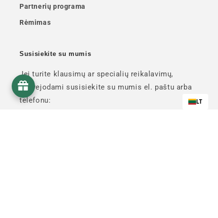
Partnerių programa
Rėmimas
Susisiekite su mumis
Jei turite klausimų ar specialių reikalavimų,
nedvejodami susisiekite su mumis el. paštu arba
telefonu:
LT
📞 01.88.81.21.02 📧
contact@mamakana.com
Mama Kana nėra gydytoja ir negali girti savo CBD produktų
privalumų. Jie nėra vaistai ir negali jų pakeisti. Prieš pradėdami
vartoti kanabidiolio, pasitarkite su sveikatos priežiūros specialistu.
Prisijunkite prie mūsų naujienlaiškio ir gaukite