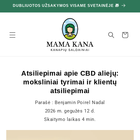
Ignoruokite
DUBLIUOTOS UŽSAKYMOS VISAME SVETAINĖJE 🎁
10
ir pereikite
prie turinio
Krepšelis
Atsiliepimai apie CBD aliejų:
moksliniai tyrimai ir klientų
atsiliepimai
Parašė :
Benjamin Poirel Nadal
2026 m. gegužės 12 d.
Skaitymo laikas
4
min.