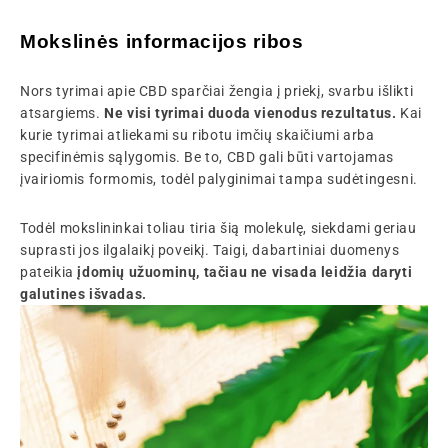
Mokslinės informacijos ribos
Nors tyrimai apie CBD sparčiai žengia į priekį, svarbu išlikti
atsargiems.
Ne visi tyrimai duoda vienodus rezultatus.
Kai
kurie tyrimai atliekami su ribotu imčių skaičiumi arba
specifinėmis sąlygomis. Be to, CBD gali būti vartojamas
įvairiomis formomis, todėl palyginimai tampa sudėtingesni.
Todėl mokslininkai toliau tiria šią molekulę, siekdami geriau
suprasti jos ilgalaikį poveikį. Taigi, dabartiniai duomenys
pateikia
įdomių užuominų, tačiau ne visada leidžia daryti
galutines išvadas.