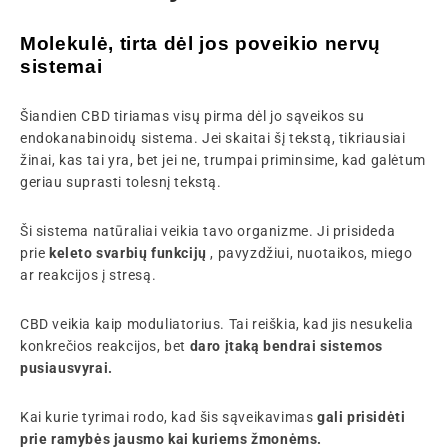
Molekulė, tirta dėl jos poveikio nervų
sistemai
Šiandien CBD tiriamas visų pirma dėl jo sąveikos su
endokanabinoidų sistema. Jei skaitai šį tekstą, tikriausiai
žinai, kas tai yra, bet jei ne, trumpai priminsime, kad galėtum
geriau suprasti tolesnį tekstą.
Ši sistema natūraliai veikia tavo organizme. Ji prisideda
prie
keleto svarbių funkcijų
, pavyzdžiui, nuotaikos, miego
ar reakcijos į stresą.
CBD veikia kaip moduliatorius. Tai reiškia, kad jis nesukelia
konkrečios reakcijos, bet
daro įtaką bendrai sistemos
pusiausvyrai.
Kai kurie tyrimai rodo, kad šis sąveikavimas
gali prisidėti
prie ramybės jausmo kai kuriems žmonėms.