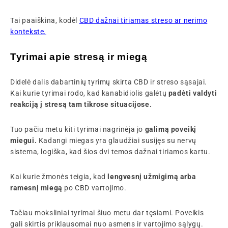
Tai paaiškina, kodėl
CBD dažnai tiriamas streso ar nerimo
kontekste.
Tyrimai apie stresą ir miegą
Didelė dalis dabartinių tyrimų skirta CBD ir streso sąsajai.
Kai kurie tyrimai rodo, kad kanabidiolis galėtų
padėti valdyti
reakciją į stresą tam tikrose situacijose.
Tuo pačiu metu kiti tyrimai nagrinėja jo
galimą poveikį
miegui.
Kadangi miegas yra glaudžiai susijęs su nervų
sistema, logiška, kad šios dvi temos dažnai tiriamos kartu.
Kai kurie žmonės teigia, kad
lengvesnį užmigimą arba
ramesnį miegą
po CBD vartojimo.
Tačiau moksliniai tyrimai šiuo metu dar tęsiami. Poveikis
gali skirtis priklausomai nuo asmens ir vartojimo sąlygų.