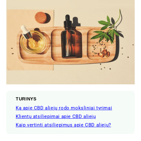
TURINYS
Ką apie CBD aliejų rodo moksliniai tyrimai
Klientų atsiliepimai apie CBD aliejų
Kaip vertinti atsiliepimus apie CBD aliejų?