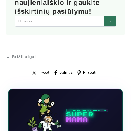
naujienlaiškio ir gaukite
išskirtinių pasiūlymų!
→
← Grįžti atgal
Tweet
Dalintis
Prisegti
NAUJAS VAIZDO ŽAIDIMAS
SUPER
MAMA