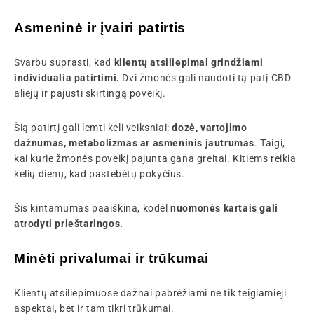
Asmeninė ir įvairi patirtis
Svarbu suprasti, kad
klientų atsiliepimai grindžiami
individualia patirtimi.
Dvi žmonės gali naudoti tą patį CBD
aliejų ir pajusti skirtingą poveikį.
Šią patirtį gali lemti keli veiksniai:
dozė, vartojimo
dažnumas, metabolizmas ar asmeninis jautrumas
. Taigi,
kai kurie žmonės poveikį pajunta gana greitai. Kitiems reikia
kelių dienų, kad pastebėtų pokyčius.
Šis kintamumas paaiškina, kodėl
nuomonės kartais gali
atrodyti prieštaringos.
Minėti privalumai ir trūkumai
Klientų atsiliepimuose dažnai pabrėžiami ne tik teigiamieji
aspektai, bet ir tam tikri trūkumai.