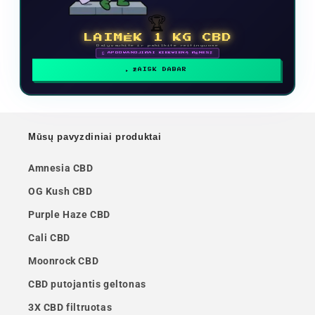
🏆
LAIMĖK 1 KG CBD
Dalyvaukite ir pakilkite reitinguose
🗓 APDOVANOJIMAI KIEKVIENĄ MĖNESĮ
ŽAISK DABAR
Mūsų pavyzdiniai produktai
Amnesia CBD
OG Kush CBD
Purple Haze CBD
Cali CBD
Moonrock CBD
CBD putojantis geltonas
3X CBD filtruotas