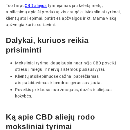
Tuo tarpu
CBD aliejus
tyrinėjamas jau keletą metų,
atsiliepimų apie šį produktą vis daugėja. Moksliniai tyrimai,
klientų atsiliepimai, patirties apžvalgos ir kt. Mama viską
apžvelgia kartu su tavimi.
Dalykai, kuriuos reikia
prisiminti
Moksliniai tyrimai daugiausia nagrinėja CBD poveikį
stresui, miegui ir nervų sistemos pusiausvyrai.
Klientų atsiliepimuose dažnai pabrėžiamas
atsipalaidavimas ir bendras geras savijauta.
Poveikis priklauso nuo žmogaus, dozės ir aliejaus
kokybės.
Ką apie CBD aliejų rodo
moksliniai tyrimai