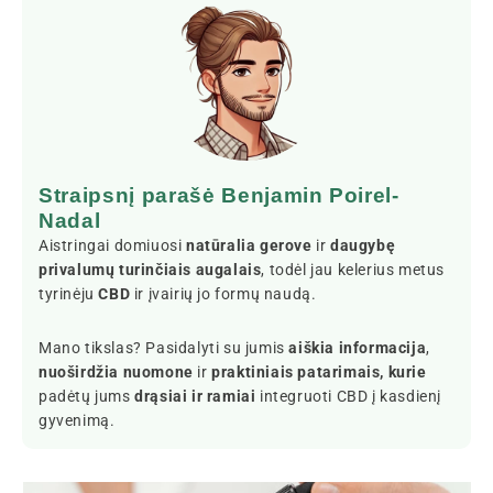
Straipsnį parašė Benjamin Poirel-
Nadal
Aistringai domiuosi
natūralia gerove
ir
daugybę
privalumų turinčiais augalais
, todėl jau kelerius metus
tyrinėju
CBD
ir įvairių jo formų naudą.
Mano tikslas? Pasidalyti su jumis
aiškia informacija
,
nuoširdžia nuomone
ir
praktiniais patarimais, kurie
padėtų jums
drąsiai ir ramiai
integruoti CBD į kasdienį
gyvenimą.