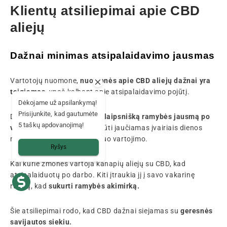
Klientų atsiliepimai apie CBD
aliejų
Dažnai minimas atsipalaidavimo jausmas
Vartotojų nuomone,
nuomonės apie CBD aliejų dažnai yra
teigiamos
, ypač kalbant apie atsipalaidavimo pojūtį.
Dėkojame už apsilankymą!
Prisijunkite, kad gautumėte
Daugelis žmonių apibūdina
laipsnišką ramybės jausmą po
5 taškų apdovanojimą!
vartojimo
. Šis pojūtis gali būti jaučiamas įvairiais dienos
momentais, priklausomai nuo vartojimo.
Ryšys
Kai kurie žmonės vartoja kanapių aliejų su CBD, kad
atsipalaiduotų po darbo. Kiti įtraukia jį į savo vakarinę
rutiną, kad
sukurti ramybės akimirką.
Šie atsiliepimai rodo, kad CBD dažnai siejamas su
geresnės
savijautos siekiu.