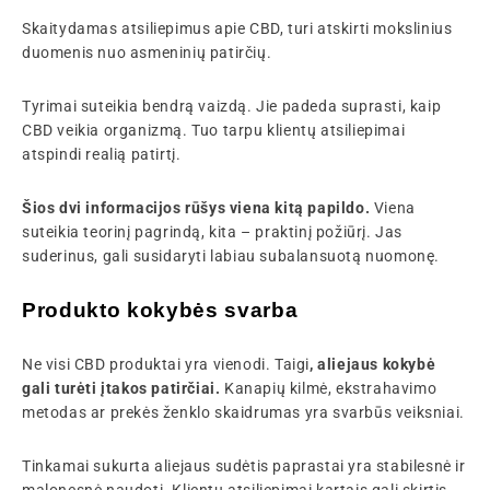
Skaitydamas atsiliepimus apie CBD, turi atskirti mokslinius
duomenis nuo asmeninių patirčių.
Tyrimai suteikia bendrą vaizdą. Jie padeda suprasti, kaip
CBD veikia organizmą. Tuo tarpu klientų atsiliepimai
atspindi realią patirtį.
Šios dvi informacijos rūšys viena kitą papildo.
Viena
suteikia teorinį pagrindą, kita – praktinį požiūrį. Jas
suderinus, gali susidaryti labiau subalansuotą nuomonę.
Produkto kokybės svarba
Ne visi CBD produktai yra vienodi. Taigi
, aliejaus kokybė
gali turėti įtakos patirčiai.
Kanapių kilmė, ekstrahavimo
metodas ar prekės ženklo skaidrumas yra svarbūs veiksniai.
Tinkamai sukurta aliejaus sudėtis paprastai yra stabilesnė ir
malonesnė naudoti. Klientų atsiliepimai kartais gali skirtis