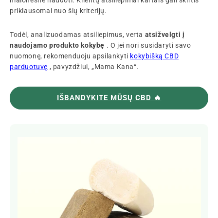
priklausomai nuo šių kriterijų.
Todėl, analizuodamas atsiliepimus, verta
atsižvelgti į
naudojamo produkto kokybę
. O jei nori susidaryti savo
nuomonę, rekomenduoju apsilankyti
kokybišką CBD
parduotuvę
, pavyzdžiui, „Mama Kana“.
IŠBANDYKITE MŪSŲ CBD 🔥